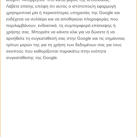
Λάβετε επίσης υπόψη ότι αυτός ο ιστότοπος/η εφαρμογή
χρησιμοποιεί μία ή περισσότερες υπηρεσίες της Google και
ενδέχεται να συλλέγει και να αποθηκεύει πληροφορίες που
περιλαμβάνουν, ενδεικτικά, τη συμπεριφορά επίσκεψης ή
χρήσης σας. Μπορείτε να κάνετε κλικ για να δώσετε ή να
αρνηθείτε τη συγκατάθεσή σας στην Google και τις σημάνσεις
τρίτων μερών της για τη χρήση των δεδομένων σας για τους
Οι πρώτες του εικόνες στο τρέιλερ που μόλις κυκλοφόρησε
σκοπούς που καθορίζονται παρακάτω στην ενότητα
επιβεβαιώνουν όσουν μιλούν ήδη για ένα υπνωτικό νεο-νουάρ με τη
συγκατάθεσης της Google.
γνωστή σκληρότητα αλλά και μελαγχολία του δημιουργού του
«Σπιρτόκουτου», της «Ψυχής στο Στόμα» και του
«Μαχαιροβγάλτη», ενώ δεν χρειάζεται κανείς να αμφιβάλλει για μια
ακόμη σπουδαία ερμηνεία του Βαγγέλη Μουρίκη στον
πρωταγωνιστικό ρόλο του Στράτου.
Δείτε εδώ το τρέιλερ: