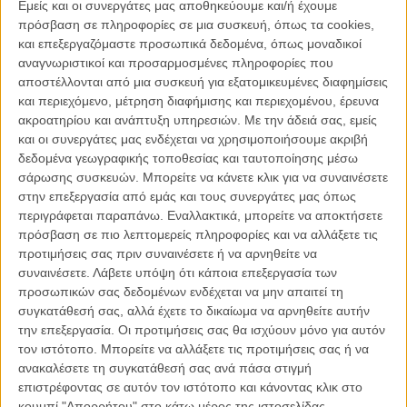
Εμείς και οι συνεργάτες μας αποθηκεύουμε και/ή έχουμε
πρόσβαση σε πληροφορίες σε μια συσκευή, όπως τα cookies,
Ελεύθερος πια, ο Στρατός δουλεύει τη νύχτα σε ένα αρτοποιείο, ενώ
και επεξεργαζόμαστε προσωπικά δεδομένα, όπως μοναδικοί
τη μέρα εκτελεί συμβόλαια θανάτου. Όλα του τα χρήματα τα δίνει
αναγνωριστικοί και προσαρμοσμένες πληροφορίες που
στον Γιώργο, τον αδελφό του Λεωνίδα, που οργανώνει ένα
αποστέλλονται από μια συσκευή για εξατομικευμένες διαφημίσεις
παράτολμο σχέδιο απόδρασης για να βγάλουν τον Λεωνίδα από την
και περιεχόμενο, μέτρηση διαφήμισης και περιεχομένου, έρευνα
φυλακή. Το μόνο πράγμα που απασχολεί τον Στράτο είναι να
ακροατηρίου και ανάπτυξη υπηρεσιών.
Με την άδειά σας, εμείς
εξοφλήσει το χρέος του στον Λεωνίδα. Η μέρα της απόδρασης, η
και οι συνεργάτες μας ενδέχεται να χρησιμοποιήσουμε ακριβή
πιο σημαντική μέρα της ζωής του, πλησιάζει...
δεδομένα γεωγραφικής τοποθεσίας και ταυτοποίησης μέσω
σάρωσης συσκευών. Μπορείτε να κάνετε κλικ για να συναινέσετε
Αυτή είναι η επίσημη υπόθεση της τέταρτης μεγάλου μήκους ταινίας
στην επεξεργασία από εμάς και τους συνεργάτες μας όπως
του Γιάννη Οικονομίδη, «Το Μικρό Ψάρι» που ετοιμάζεται για την
περιγράφεται παραπάνω. Εναλλακτικά, μπορείτε να αποκτήσετε
παγκόσμια πρεμιέρα του στις 11 Φεβρουαρίου στο Διαγωνιστικό
πρόσβαση σε πιο λεπτομερείς πληροφορίες και να αλλάξετε τις
Τμήμα του 64ου Διεθνούς Φεστιβάλ Κινηματογράφου του
προτιμήσεις σας πριν συναινέσετε ή να αρνηθείτε να
Βερολίνου.
συναινέσετε.
Λάβετε υπόψη ότι κάποια επεξεργασία των
προσωπικών σας δεδομένων ενδέχεται να μην απαιτεί τη
συγκατάθεσή σας, αλλά έχετε το δικαίωμα να αρνηθείτε αυτήν
την επεξεργασία. Οι προτιμήσεις σας θα ισχύουν μόνο για αυτόν
τον ιστότοπο. Μπορείτε να αλλάξετε τις προτιμήσεις σας ή να
ανακαλέσετε τη συγκατάθεσή σας ανά πάσα στιγμή
επιστρέφοντας σε αυτόν τον ιστότοπο και κάνοντας κλικ στο
κουμπί "Απορρήτου" στο κάτω μέρος της ιστοσελίδας.