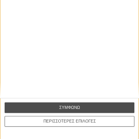
ΝΕΑ
Μίλα μου για καλοκαιρινά φεστιβάλ κινηματογράφου
στην Ελλάδα
Ο πιο αναλυτικός οδηγός των καλοκαιρινών φεστιβάλ σε νησιά και ηπειρωτική
Ελλάδα είναι εδώ
ΣΥΜΦΩΝΩ
Η επιτυχία είναι υπερτιμημένη. Δεν σε κάνει
ΠΕΡΙΣΣΟΤΕΡΕΣ ΕΠΙΛΟΓΕΣ
καλύτερο, δεν σε πάει πουθενά η επιτυχία. Είναι
απλώς ένα ωραίο, ανεβαστικό, επιφανειακό
συναίσθημα.»