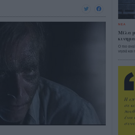
ΝΕΑ
Μίλα μ
κινημα
Ο πιο ανα
νησιά και 
Η επ
σε κ
πουθ
ένα 
συνα