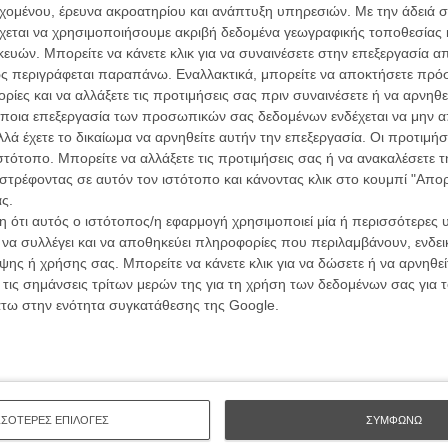
εχομένου, έρευνα ακροατηρίου και ανάπτυξη υπηρεσιών.
Με την άδειά σα
χεται να χρησιμοποιήσουμε ακριβή δεδομένα γεωγραφικής τοποθεσίας 
ών. Μπορείτε να κάνετε κλικ για να συναινέσετε στην επεξεργασία απ
ς περιγράφεται παραπάνω. Εναλλακτικά, μπορείτε να αποκτήσετε πρό
ίες και να αλλάξετε τις προτιμήσεις σας πριν συναινέσετε ή να αρνηθεί
ποια επεξεργασία των προσωπικών σας δεδομένων ενδέχεται να μην απ
λά έχετε το δικαίωμα να αρνηθείτε αυτήν την επεξεργασία. Οι προτιμήσ
ιστότοπο. Μπορείτε να αλλάξετε τις προτιμήσεις σας ή να ανακαλέσετε
Οι Αρμονί
στρέφοντας σε αυτόν τον ιστότοπο και κάνοντας κλικ στο κουμπί "Απ
Werckmei
ς.
Μπέλα Τα
 ότι αυτός ο ιστότοπος/η εφαρμογή χρησιμοποιεί μία ή περισσότερες 
Μια Θέση 
ι να συλλέγει και να αποθηκεύει πληροφορίες που περιλαμβάνουν, ενδεικ
A Place in
ης ή χρήσης σας. Μπορείτε να κάνετε κλικ για να δώσετε ή να αρνηθε
Τζορτζ Στί
 τις σημάνσεις τρίτων μερών της για τη χρήση των δεδομένων σας για
 είναι μέρος της ταινίας ή κατασκευασμένο για τις
Οδύσσεια
άτω στην ενότητα συγκατάθεσης της Google.
στοιχα κι ο Ρίντλεϊ Σκοτ για το «Prometheus»
) ο
The Odys
υς για τα εργαστήριά του σ' «διαφημιστικό» των
Κρίστοφε
Ψηλά Τακ
Tacones l
Πέδρο Αλ
ΣΣΟΤΕΡΕΣ ΕΠΙΛΟΓΕΣ
ΣΥΜΦΩΝΩ
Ο Παραχα