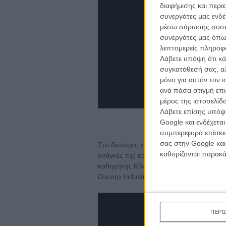
διαφήμισης και περι
συνεργάτες μας ενδέ
μέσω σάρωσης συσκευ
συνεργάτες μας όπω
λεπτομερείς πληροφορ
Λάβετε υπόψη ότι κά
συγκατάθεσή σας, αλ
μόνο για αυτόν τον 
ανά πάσα στιγμή επι
μέρος της ιστοσελίδα
Λάβετε επίσης υπόψη
Google και ενδέχετα
συμπεριφορά επίσκεψ
σας στην Google και
Στο δεύτερο, το οποίο δεν γνωρίζουμε αν
καθορίζονται παρακ
ανάγκες της καμπάνιας (
όπως έκανε αντί
καθηγητής Κόνορς αναζητά μαθητευόμενο
Oscorp Industries.
ΠΕΡΙ