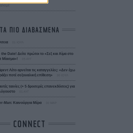
 Bojarski (The Moneymaker)
Σαλομέ
ΤΑ ΠΙΟ ΔΙΑΒΑΣΜΕΝΑ
σεια
01 ΙΟΥΛ
 the Date! Δείτε πρώτοι το «Σεξ και Αίμα στο
 Μίασμα»!
05 ΑΥΓ
άρεντ Λέτο αρνείται τις καταγγελίες: «Δεν έχω
ράξει ποτέ σεξουαλική επίθεση»
30 ΙΟΥΛ
αυτές ταινίες (+ 5 δροσερές επανεκδόσεις) για
Αύγουστο
01 ΑΥΓ
er-Man: Καινούργια Μέρα
30 ΜΑΡ
CONNECT