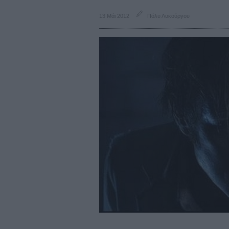
13 Μάι 2012
Πόλυ Λυκούργου