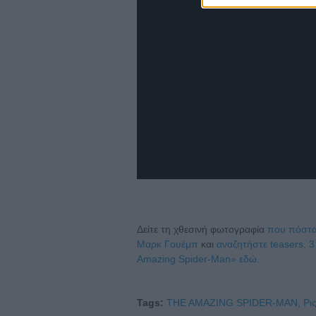
Δείτε τη χθεσινή φωτογραφία
που πόσταρ
Μαρκ Γουέμπ
και
αναζητήστε teasers, 3
Amazing Spider-Man» εδώ.
Tags:
THE AMAZING SPIDER-MAN,
Ρι