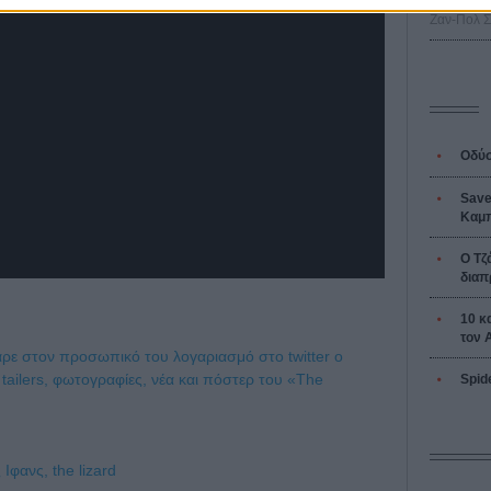
L’ Affaire
Ζαν-Πολ 
Οδύσ
Save
Καμπ
Ο Τζ
διαπ
10 κ
τον 
ε στον προσωπικό του λογαριασμό στο twitter o
 tailers, φωτογραφίες, νέα και πόστερ του «The
Spid
ς Ιφανς,
the lizard