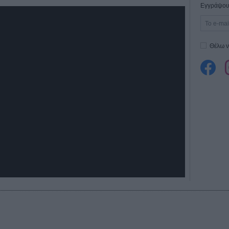
Εγγράψου 
Θέλω ν