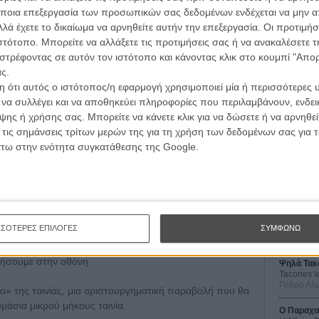
ους. Επεξεργάζεται την κινηματογραφική φόρμα μ’ έναν
ποια επεξεργασία των προσωπικών σας δεδομένων ενδέχεται να μην απ
ς μια πρακτική αδυναμία του παρελθόντος του σινεμά
λά έχετε το δικαίωμα να αρνηθείτε αυτήν την επεξεργασία. Οι προτιμήσ
έκτημα: τα λόγια δεν έχουν καμιά αξία, όταν ο
ιστότοπο. Μπορείτε να αλλάξετε τις προτιμήσεις σας ή να ανακαλέσετε
στρέφοντας σε αυτόν τον ιστότοπο και κάνοντας κλικ στο κουμπί "Απ
ς.
χωρίς προφανή προσανατολισμό, οριακά κουράζει. Το
 ότι αυτός ο ιστότοπος/η εφαρμογή χρησιμοποιεί μία ή περισσότερες 
τική συναισθηματική και αισθητική απόλαυση, που
ι να συλλέγει και να αποθηκεύει πληροφορίες που περιλαμβάνουν, ενδεικ
μά, έναν έρωτα γεμάτο μεγαλειώδες πάθος και μια
ης ή χρήσης σας. Μπορείτε να κάνετε κλικ για να δώσετε ή να αρνηθε
Οι Αρμονί
τα. Όταν η ταινία ολοκληρωθεί, ξαφνικά όλα έχουν
 τις σημάνσεις τρίτων μερών της για τη χρήση των δεδομένων σας για
Werckmei
ι κινηματογραφικά. Θα βρεις τον παράδεισο όχι αν
Μπέλα Τα
άτω στην ενότητα συγκατάθεσης της Google.
πας στην κόλαση. Σημασία έχει να κάνεις, να ζήσεις, να
Μια Θέση 
ία έχει να βασιστείς στην κινηματογραφική παράδοση
A Place in
α.
Τζορτζ Στί
ημένη ταινία, είναι όμως η πιο ενδιαφέρουσα συμμετοχή,
Οδύσσεια
The Odys
ΣΣΟΤΕΡΕΣ ΕΠΙΛΟΓΕΣ
ΣΥΜΦΩΝΩ
υ Φεστιβάλ Βερολίνου, μπαίνοντας δυνατά στην κούρσα
Κρίστοφε
μές σημειώνει καθαρά το όνομά του στο χάρτη με τους
τήσουμε στην οθόνη.
Ψηλά Τακ
Tacones l
Πέδρο Αλ
ο» της ταινίας, μια αριστουργηματική παραβολή που θα
μάσια μικρού μήκους ταινία.
Ο Παραχα