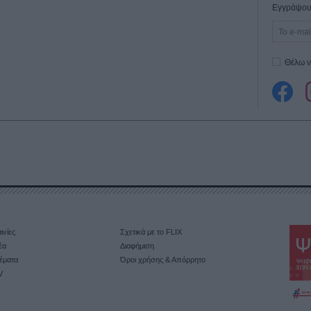
Εγγράψου 
Θέλω ν
ινίες
Σχετικά με το FLIX
έα
Διαφήμιση
έματα
Όροι χρήσης & Απόρρητο
V