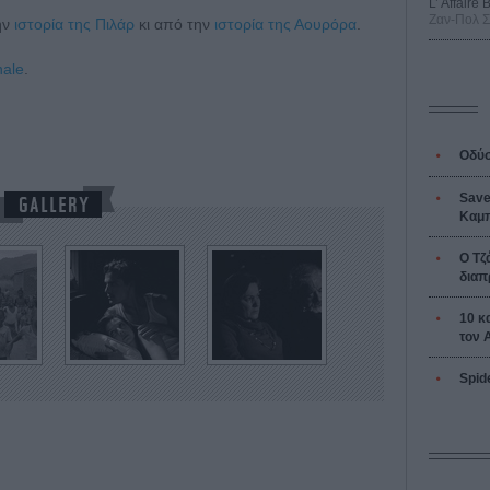
L’ Affaire
Ζαν-Πολ 
την
ιστορία της Πιλάρ
κι από την
ιστορία της Αουρόρα
.
nale
.
Οδύσ
Save
Καμπ
Ο Τζ
διαπ
10 κ
τον 
Spid