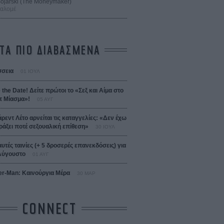
 Bojarski (The Moneymaker)
Σαλομέ
ΤΑ ΠΙΟ ΔΙΑΒΑΣΜΕΝΑ
σεια
01 ΙΟΥΛ
 the Date! Δείτε πρώτοι το «Σεξ και Αίμα στο
 Μίασμα»!
05 ΑΥΓ
άρεντ Λέτο αρνείται τις καταγγελίες: «Δεν έχω
ράξει ποτέ σεξουαλική επίθεση»
30 ΙΟΥΛ
αυτές ταινίες (+ 5 δροσερές επανεκδόσεις) για
Αύγουστο
01 ΑΥΓ
er-Man: Καινούργια Μέρα
30 ΜΑΡ
CONNECT