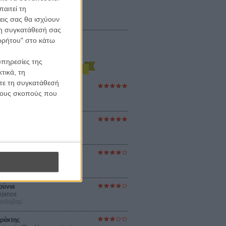
αιτεί τη
εις σας θα ισχύουν
 τη συγκατάθεσή σας
ορρήτου" στο κάτω
υπηρεσίες της
τικά, τη
ίτε τη συγκατάθεσή
ες Βερκμάιστερ
 τους σκοπούς που
ster Harmonies
ρ
στον Ηλιο
 the Sun
βενς
sey
ρ Νόλαν
ούνια
ejanos
μοδόβαρ
ράκτης