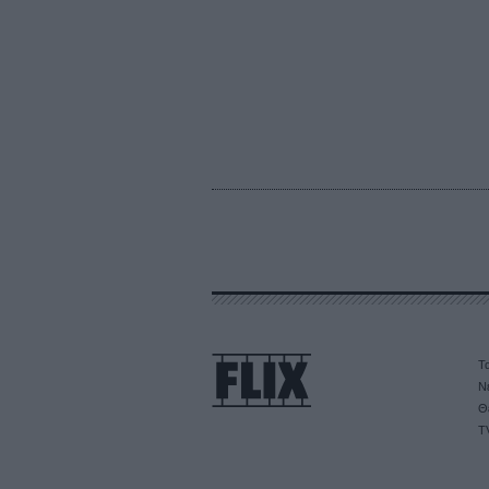
Τα
Ν
Θ
T