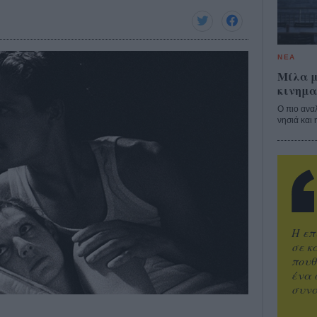
ΝΕΑ
Μίλα μ
κινημα
Ο πιο ανα
νησιά και 
Η επ
σε κ
πουθ
ένα 
συνα