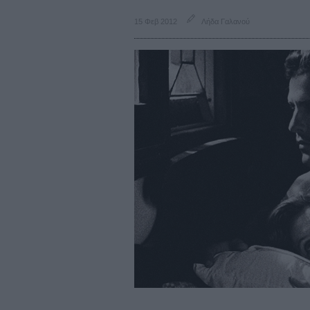
15 Φεβ 2012
Λήδα Γαλανού