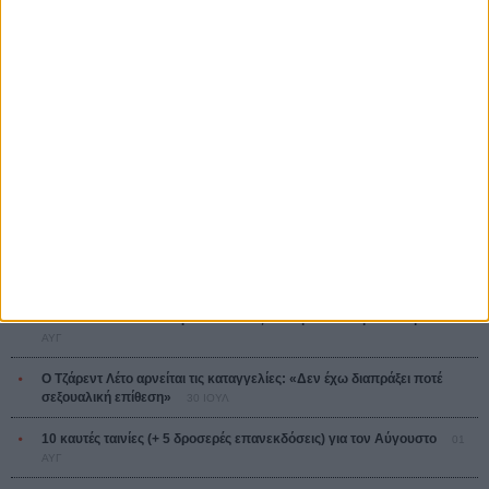
Ψηλά Τακούνια
Tacones lejanos
Πέδρο Αλμοδόβαρ
Ο Παραχαράκτης
L’ Affaire Bojarski (The Moneymaker)
Ζαν-Πολ Σαλομέ
ΤΑ ΠΙΟ
ΔΙΑΒΑΣΜΕΝΑ
Οδύσσεια
01 ΙΟΥΛ
Save the Date! Δείτε πρώτοι το «Σεξ και Αίμα στο Καμπ Μίασμα»!
05
ΑΥΓ
Ο Τζάρεντ Λέτο αρνείται τις καταγγελίες: «Δεν έχω διαπράξει ποτέ
σεξουαλική επίθεση»
30 ΙΟΥΛ
10 καυτές ταινίες (+ 5 δροσερές επανεκδόσεις) για τον Αύγουστο
01
ΑΥΓ