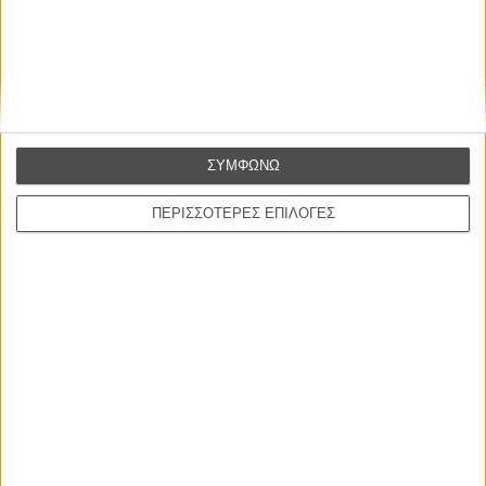
ΣΥΜΦΩΝΩ
ΠΕΡΙΣΣΟΤΕΡΕΣ ΕΠΙΛΟΓΕΣ
Tags:
Χαγιάο Μιγιαζάκι,
The Red Turtle,
La Tortue Rouge
ΜΗ ΧΑΣΕΤΕ