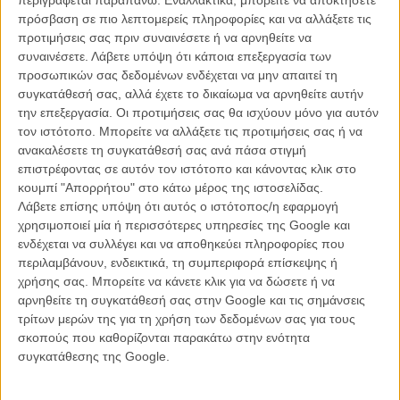
πρόσβαση σε πιο λεπτομερείς πληροφορίες και να αλλάξετε τις
Το φιλμ συμμετέχει στο τμήμα Ενα Κάποιο Βλέμμα του 69ου
προτιμήσεις σας πριν συναινέσετε ή να αρνηθείτε να
Φεστιβάλ Καννών και αφηγείται την ιστορία ενός άντρα που
συναινέσετε.
Λάβετε υπόψη ότι κάποια επεξεργασία των
βρίσκεται απομονωμένος σε ένα έρημο νησί στις Σεϊχέλες και
προσωπικών σας δεδομένων ενδέχεται να μην απαιτεί τη
προσπαθεί απεγνωσμένα να αποδράσει, μέχρι που μια μέρα
συγκατάθεσή σας, αλλά έχετε το δικαίωμα να αρνηθείτε αυτήν
συναντά μια περίεργη κόκκινη χελώνα που θα του αλλάξει τη ζωή.
την επεξεργασία. Οι προτιμήσεις σας θα ισχύουν μόνο για αυτόν
τον ιστότοπο. Μπορείτε να αλλάξετε τις προτιμήσεις σας ή να
Το τρέιλερ, όπως και ολόκληρη η ταινία, δεν έχει καθόλου
ανακαλέσετε τη συγκατάθεσή σας ανά πάσα στιγμή
διαλόγους, αν κρίνουμε όμως από τις πρώτες πανέμορφες εικόνες,
επιστρέφοντας σε αυτόν τον ιστότοπο και κάνοντας κλικ στο
μπορούμε να καταλάβουμε τόσο την απόφαση του Φεστιβάλ
κουμπί "Απορρήτου" στο κάτω μέρος της ιστοσελίδας.
Καννών να το συμπεριλάβει στο φετινό του πρόγραμμα όσο και το
Λάβετε επίσης υπόψη ότι αυτός ο ιστότοπος/η εφαρμογή
γιατί το Studio Ghibli το επέλεξε ως την πρώτη του συμπαραγωγή
χρησιμοποιεί μία ή περισσότερες υπηρεσίες της Google και
(με τη Γαλλία).
ενδέχεται να συλλέγει και να αποθηκεύει πληροφορίες που
περιλαμβάνουν, ενδεικτικά, τη συμπεριφορά επίσκεψης ή
χρήσης σας. Μπορείτε να κάνετε κλικ για να δώσετε ή να
αρνηθείτε τη συγκατάθεσή σας στην Google και τις σημάνσεις
τρίτων μερών της για τη χρήση των δεδομένων σας για τους
σκοπούς που καθορίζονται παρακάτω στην ενότητα
συγκατάθεσης της Google.