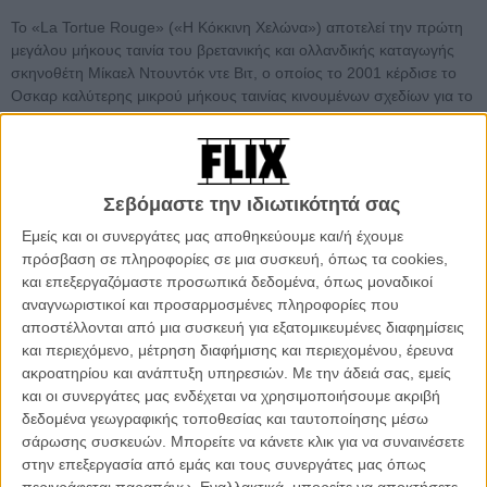
Το «La Tortue Rouge» («Η Κόκκινη Χελώνα») αποτελεί την πρώτη
μεγάλου μήκους ταινία του βρετανικής και ολλανδικής καταγωγής
σκηνοθέτη Μίκαελ Ντουντόκ ντε Βιτ, ο οποίος το 2001 κέρδισε το
Οσκαρ καλύτερης μικρού μήκους ταινίας κινουμένων σχεδίων για το
«Father and Daughter» (ενώ είχε άλλη μια υποψηφιότητα το 1995
για το «Le moine et le Poisson»).
Διαβάστε ακόμη:
Βενετία 2013: Ο Χαγιάο Μιγιαζάκι
Σεβόμαστε την ιδιωτικότητά σας
εγκαταλείπει το σινεμά :-(
Εμείς και οι συνεργάτες μας αποθηκεύουμε και/ή έχουμε
πρόσβαση σε πληροφορίες σε μια συσκευή, όπως τα cookies,
και επεξεργαζόμαστε προσωπικά δεδομένα, όπως μοναδικοί
αναγνωριστικοί και προσαρμοσμένες πληροφορίες που
αποστέλλονται από μια συσκευή για εξατομικευμένες διαφημίσεις
και περιεχόμενο, μέτρηση διαφήμισης και περιεχομένου, έρευνα
ακροατηρίου και ανάπτυξη υπηρεσιών.
Με την άδειά σας, εμείς
και οι συνεργάτες μας ενδέχεται να χρησιμοποιήσουμε ακριβή
δεδομένα γεωγραφικής τοποθεσίας και ταυτοποίησης μέσω
σάρωσης συσκευών. Μπορείτε να κάνετε κλικ για να συναινέσετε
στην επεξεργασία από εμάς και τους συνεργάτες μας όπως
περιγράφεται παραπάνω. Εναλλακτικά, μπορείτε να αποκτήσετε