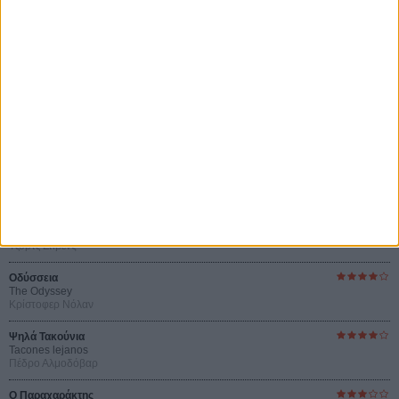
του Ρεέμ Κερισί
Οι Αρμονίες Βερκμάιστερ
Werckmeister Harmonies
Μπέλα Ταρ
Μια Θέση στον Ηλιο
A Place in the Sun
Τζορτζ Στίβενς
Οδύσσεια
The Odyssey
Κρίστοφερ Νόλαν
Ψηλά Τακούνια
Tacones lejanos
Πέδρο Αλμοδόβαρ
Ο Παραχαράκτης