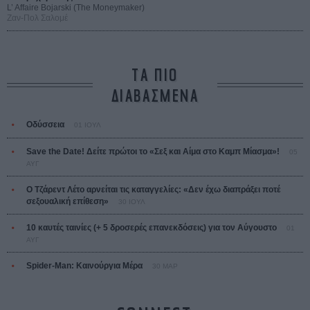
L’ Affaire Bojarski (The Moneymaker)
Ζαν-Πολ Σαλομέ
ΤΑ ΠΙΟ
ΔΙΑΒΑΣΜΕΝΑ
Οδύσσεια
01 ΙΟΥΛ
Save the Date! Δείτε πρώτοι το «Σεξ και Αίμα στο Καμπ Μίασμα»!
05
ΑΥΓ
Ο Τζάρεντ Λέτο αρνείται τις καταγγελίες: «Δεν έχω διαπράξει ποτέ
σεξουαλική επίθεση»
30 ΙΟΥΛ
10 καυτές ταινίες (+ 5 δροσερές επανεκδόσεις) για τον Αύγουστο
01
ΑΥΓ
Spider-Man: Καινούργια Μέρα
30 ΜΑΡ