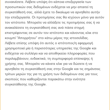
συναινέσετε.
Λάβετε υπόψη ότι κάποια επεξεργασία των
προσωπικών σας δεδομένων ενδέχεται να μην απαιτεί τη
συγκατάθεσή σας, αλλά έχετε το δικαίωμα να αρνηθείτε αυτήν
την επεξεργασία. Οι προτιμήσεις σας θα ισχύουν μόνο για αυτόν
τον ιστότοπο. Μπορείτε να αλλάξετε τις προτιμήσεις σας ή να
ανακαλέσετε τη συγκατάθεσή σας ανά πάσα στιγμή
επιστρέφοντας σε αυτόν τον ιστότοπο και κάνοντας κλικ στο
κουμπί "Απορρήτου" στο κάτω μέρος της ιστοσελίδας.
Λάβετε επίσης υπόψη ότι αυτός ο ιστότοπος/η εφαρμογή
Μεθυστικό ύψος και περιστροφή που κόβει την ανάσα υπόσχεται ο
χρησιμοποιεί μία ή περισσότερες υπηρεσίες της Google και
τίτλος της ταινίας, σαν το γιγαντιαίο καρουσέλ που φέρνει τ' όνομά
ενδέχεται να συλλέγει και να αποθηκεύει πληροφορίες που
της, γεμάτη κοριτσίστικη, queer, βαμπιρική ενέργεια. Στην υπόθεση
περιλαμβάνουν, ενδεικτικά, τη συμπεριφορά επίσκεψης ή
του «Starflyer», η Νίκι και η Ορόρα συναντιούνται ένα βράδυ στο
χρήσης σας. Μπορείτε να κάνετε κλικ για να δώσετε ή να
Allou Fun Park. Θα ανακαλύψουν ότι προέρχονται από τον ίδιο
αρνηθείτε τη συγκατάθεσή σας στην Google και τις σημάνσεις
κόσμο. Και οι δύο μοιράζονται ένα μυστικό. Η Νίκι επισκέπτεται το
τρίτων μερών της για τη χρήση των δεδομένων σας για τους
πάρκο για πρώτη φορά. Η Ορόρα είναι εκεί κάθε βράδυ,
σκοπούς που καθορίζονται παρακάτω στην ενότητα
«μεθώντας» από τη μυρωδιά των φοβισμένων ανθρώπων. Η Νίκι
συγκατάθεσης της Google.
παρασύρεται από την Ορόρα. Αφήνει πίσω της τους φόβους της και
ακολουθεί την Ορόρα σε μια τρελή νύχτα με το Starflyer. Θα
αποδεχτεί τα άγρια ένστικτά της, θα βιώσει τον πρώτο της έρωτα,
θα κυνηγήσει ανθρώπους και θα παρακολουθήσει την πρώτη
ανατολή του ηλίου της νέας της ζωής.