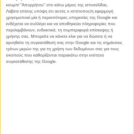
κουμπί "Απορρήτου" στο κάτω μέρος της ιστοσελίδας.
Λάβετε επίσης υπόψη ότι αυτός ο ιστότοπος/η εφαρμογή
χρησιμοποιεί μία ή περισσότερες υπηρεσίες της Google και
ενδέχεται να συλλέγει και να αποθηκεύει πληροφορίες που
περιλαμβάνουν, ενδεικτικά, τη συμπεριφορά επίσκεψης ή
χρήσης σας. Μπορείτε να κάνετε κλικ για να δώσετε ή να
αρνηθείτε τη συγκατάθεσή σας στην Google και τις σημάνσεις
Ταινιόραμα | Από την Πέμπτη 5 Ιουνίου στο Αστυ
τρίτων μερών της για τη χρήση των δεδομένων σας για τους
σκοπούς που καθορίζονται παρακάτω στην ενότητα
Από τις 5 μέχρι και τις 25 Ιουνίου το Αστυ στην πλατεία Κοραή
συγκατάθεσης της Google.
φέρνει άρωμα Καννών με τρεις εβδομάδες ταινιών που ξεχώρισαν
από το μεγαλύτερο φεστιβάλ του κόσμου.
Πρόγραμμα από 5-11 Ιουνίου:
Χειμερία νάρκη: Πεμ 17:30
Ο νόμος της αγοράς: Πεμ 21:00
Η υπηρέτρια: Παρ 18:30
Paterson: Παρ 21:00
Οι στάχτες μιας αγάπης: Σαβ 18:30
Close: Σαβ 21:00
Drive My Car: Κυρ 18:00