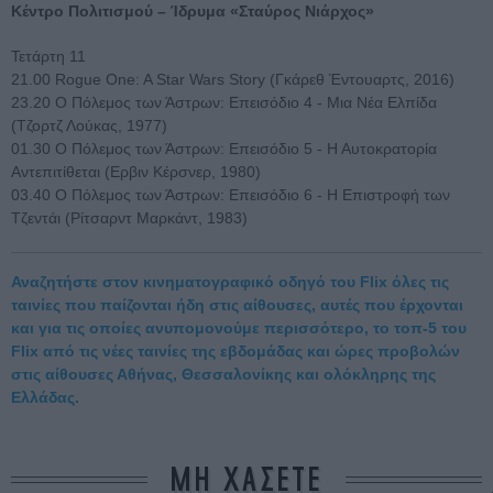
Κέντρο Πολιτισμού – Ίδρυμα «Σταύρος Νιάρχος»
Τετάρτη 11
21.00 Rogue One: A Star Wars Story (Γκάρεθ Έντουαρτς, 2016)
23.20 Ο Πόλεμος των Άστρων: Επεισόδιο 4 - Μια Νέα Ελπίδα
(Τζορτζ Λούκας, 1977)
01.30 Ο Πόλεμος των Άστρων: Επεισόδιο 5 - Η Αυτοκρατορία
Αντεπιτίθεται (Ερβιν Κέρσνερ, 1980)
03.40 Ο Πόλεμος των Άστρων: Επεισόδιο 6 - Η Επιστροφή των
Τζεντάι (Ρίτσαρντ Μαρκάντ, 1983)
Αναζητήστε στον κινηματογραφικό οδηγό του Flix όλες τις
ταινίες που παίζονται ήδη στις αίθουσες, αυτές που έρχονται
και για τις οποίες ανυπομονούμε περισσότερο, το τοπ-5 του
Flix από τις νέες ταινίες της εβδομάδας και ώρες προβολών
στις αίθουσες Αθήνας, Θεσσαλονίκης και ολόκληρης της
Ελλάδας.
ΜΗ ΧΑΣΕΤΕ