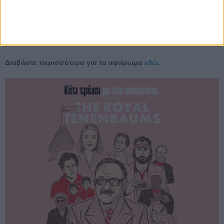
“Καινούργιος Ουρανός - Οι γυναίκες στον Δημοκρατικό Στρατό
Ελλάδας” την Τέταρτη, 11 Ιουνίου, στις 18:30
“Συνάδελφοι Ηρωικοί Οικοδόμοι” την Πέμπτη, 12 Ιουνίου, στις
18:30
Διαβάστε περισσότερα για το αφιέρωμα
εδώ
.