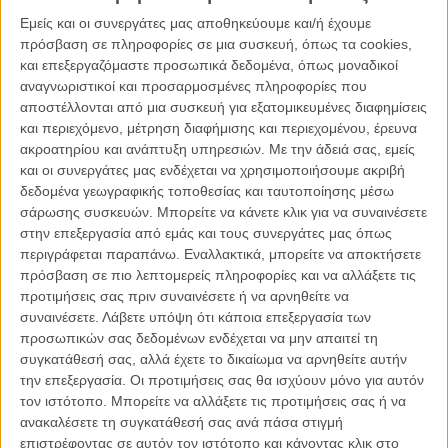
Εμείς και οι συνεργάτες μας αποθηκεύουμε και/ή έχουμε
πρόσβαση σε πληροφορίες σε μια συσκευή, όπως τα cookies,
και επεξεργαζόμαστε προσωπικά δεδομένα, όπως μοναδικοί
αναγνωριστικοί και προσαρμοσμένες πληροφορίες που
αποστέλλονται από μια συσκευή για εξατομικευμένες διαφημίσεις
και περιεχόμενο, μέτρηση διαφήμισης και περιεχομένου, έρευνα
ακροατηρίου και ανάπτυξη υπηρεσιών.
Με την άδειά σας, εμείς
και οι συνεργάτες μας ενδέχεται να χρησιμοποιήσουμε ακριβή
δεδομένα γεωγραφικής τοποθεσίας και ταυτοποίησης μέσω
σάρωσης συσκευών. Μπορείτε να κάνετε κλικ για να συναινέσετε
στην επεξεργασία από εμάς και τους συνεργάτες μας όπως
περιγράφεται παραπάνω. Εναλλακτικά, μπορείτε να αποκτήσετε
πρόσβαση σε πιο λεπτομερείς πληροφορίες και να αλλάξετε τις
προτιμήσεις σας πριν συναινέσετε ή να αρνηθείτε να
συναινέσετε.
Λάβετε υπόψη ότι κάποια επεξεργασία των
προσωπικών σας δεδομένων ενδέχεται να μην απαιτεί τη
συγκατάθεσή σας, αλλά έχετε το δικαίωμα να αρνηθείτε αυτήν
την επεξεργασία. Οι προτιμήσεις σας θα ισχύουν μόνο για αυτόν
τον ιστότοπο. Μπορείτε να αλλάξετε τις προτιμήσεις σας ή να
ανακαλέσετε τη συγκατάθεσή σας ανά πάσα στιγμή
επιστρέφοντας σε αυτόν τον ιστότοπο και κάνοντας κλικ στο