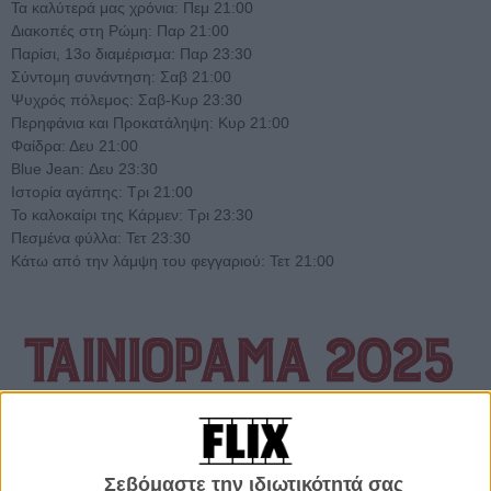
Τα καλύτερά μας χρόνια: Πεμ 21:00
Διακοπές στη Ρώμη: Παρ 21:00
Παρίσι, 13ο διαμέρισμα: Παρ 23:30
Σύντομη συνάντηση: Σαβ 21:00
Ψυχρός πόλεμος: Σαβ-Κυρ 23:30
Περηφάνια και Προκατάληψη: Κυρ 21:00
Φαίδρα: Δευ 21:00
Blue Jean: Δευ 23:30
Ιστορία αγάπης: Τρι 21:00
Το καλοκαίρι της Κάρμεν: Τρι 23:30
Πεσμένα φύλλα: Τετ 23:30
Κάτω από την λάμψη του φεγγαριού: Τετ 21:00
Σεβόμαστε την ιδιωτικότητά σας