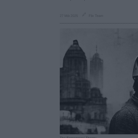
27 Μάι 2025
Flix Team
The Eggregores’ Theory