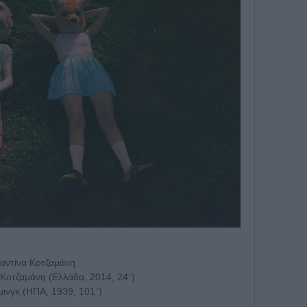
ταντίνα Κοτζαμάνη
 Κοτζαμάνη (Ελλάδα, 2014, 24΄)
μινγκ (ΗΠΑ, 1939, 101΄)