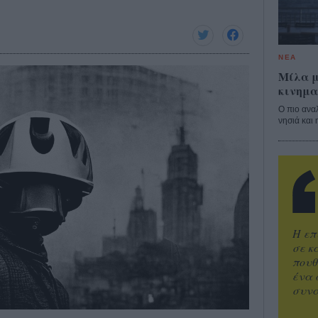
ΝΕΑ
Μίλα μ
κινημα
Ο πιο ανα
νησιά και 
Η επ
σε κ
πουθ
ένα 
συνα