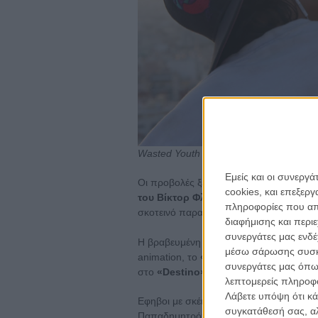
Wasted Youth
Εμείς και οι συνεργ
Οι προβολές ξεκινούν με απόβαση στη 
cookies, και επεξε
του Βίκτορ Φλέμινγκ
, που μετά από σχε
πληροφορίες που απο
σκοτεινό παραμύθι
«Washingtonia» τη
διαφήμισης και περι
συνεργάτες μας ενδέ
Η βραβευμένη στα φετινά Οσκαρ ταινία 
μέσω σάρωσης συσκευ
animation, το
«The Hunter» της Εφης
συνεργάτες μας όπω
στο
«Destino»
.
λεπτομερείς πληροφορ
Λάβετε υπόψη ότι κά
Εφηβοι με σκέιτ περιπλανιόνται άσκοπα
συγκατάθεσή σας, αλ
Παπαδημητρόπουλου,
«Wasted Youth