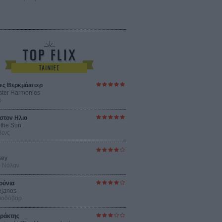
ες Βερκμάιστερ
ster Harmonies
ρ
στον Ηλιο
 the Sun
βενς
sey
ρ Νόλαν
ούνια
ejanos
μοδόβαρ
ράκτης