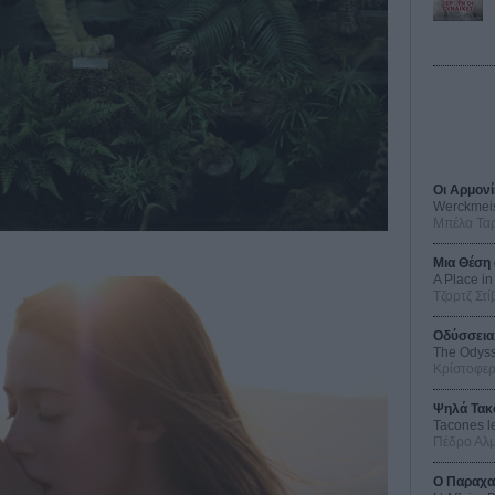
Οι Αρμονί
Werckmei
Μπέλα Τα
Μια Θέση 
A Place in
Τζορτζ Στί
Οδύσσεια
The Odys
Κρίστοφε
Ψηλά Τακ
Tacones l
Πέδρο Αλ
Ο Παραχα