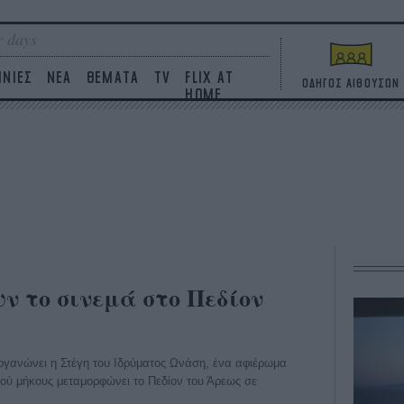
 days
ΙΝΙΕΣ
ΝΕΑ
ΘΕΜΑΤΑ
TV
FLIX AT
ΟΔΗΓΟΣ ΑΙΘΟΥΣΩΝ
HOME
υν το σινεμά στο Πεδίον
οργανώνει η Στέγη του Ιδρύματος Ωνάση, ένα αφιέρωμα
κρού μήκους μεταμορφώνει το Πεδίον του Άρεως σε