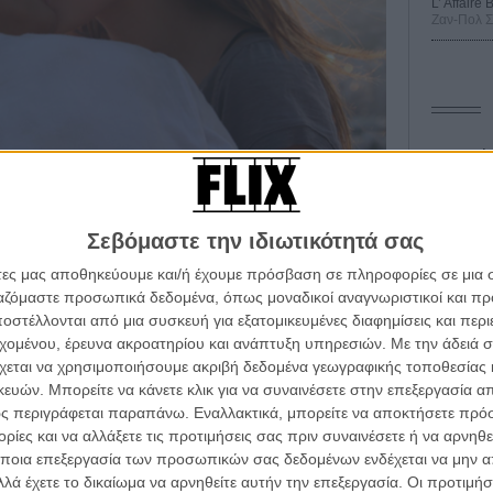
L’ Affaire
Ζαν-Πολ 
Οδύσ
Save
Καμπ
Σεβόμαστε την ιδιωτικότητά σας
Ο Τζ
άτες μας αποθηκεύουμε και/ή έχουμε πρόσβαση σε πληροφορίες σε μια
διαπ
φανταστική χώρα του Οζ με τον αειθαλή
«Μάγο του Οζ»
ργαζόμαστε προσωπικά δεδομένα, όπως μοναδικοί αναγνωριστικοί και 
δόν 85 χρόνια συνεχίζει να γοητεύει, μαζί με το
στέλλονται από μια συσκευή για εξατομικευμένες διαφημίσεις και περ
10 κ
ς Κωνσταντίνας Κοτζαμάνη
.
τον 
εχομένου, έρευνα ακροατηρίου και ανάπτυξη υπηρεσιών.
Με την άδειά σα
χεται να χρησιμοποιήσουμε ακριβή δεδομένα γεωγραφικής τοποθεσίας 
animation
«Flow»
συναντά δύο μικρού μήκους
Spid
ών. Μπορείτε να κάνετε κλικ για να συναινέσετε στην επεξεργασία απ
 Παπά
και τον σουρεαλιστικό κόσμο του Salvador Dalí
ς περιγράφεται παραπάνω. Εναλλακτικά, μπορείτε να αποκτήσετε πρό
ίες και να αλλάξετε τις προτιμήσεις σας πριν συναινέσετε ή να αρνηθεί
ποια επεξεργασία των προσωπικών σας δεδομένων ενδέχεται να μην απ
 στην καλοκαιρινή Αθήνα στο ντεμπούτο του Αργύρη
λά έχετε το δικαίωμα να αρνηθείτε αυτήν την επεξεργασία. Οι προτιμήσ
»
, ενώ η μικρού μήκους
«Numb» της Δέσποινας