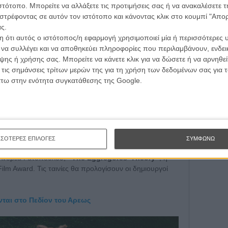
ιστότοπο. Μπορείτε να αλλάξετε τις προτιμήσεις σας ή να ανακαλέσετε
Εγγράψου 
πώλεια και την εφηβεία.
στρέφοντας σε αυτόν τον ιστότοπο και κάνοντας κλικ στο κουμπί "Απ
ς.
ο ντοκιμαντέρ
«Χτίστες, Νοικοκυρές και η
 ότι αυτός ο ιστότοπος/η εφαρμογή χρησιμοποιεί μία ή περισσότερες 
των Χρήστου Λάγγη και Γιάννη Γαϊτανίδη
, σε
Θέλω ν
ι να συλλέγει και να αποθηκεύει πληροφορίες που περιλαμβάνουν, ενδεικ
ο προβάλλεται μαζί με το πολυβραβευμένο animation
ης ή χρήσης σας. Μπορείτε να κάνετε κλικ για να δώσετε ή να αρνηθε
ίδη
, για τα μπαλκόνια ως μικρογραφία της αθηναϊκής
 τις σημάνσεις τρίτων μερών της για τη χρήση των δεδομένων σας για
άτω στην ενότητα συγκατάθεσης της Google.
 Πεδίον του Άρεως –την εμβληματική sci-fi ταινία του
«Third Kind» του Γιώργου Ζώη
, βγαλμένο από ένα
ική ταινία του Ιάπωνα δημιουργού Χαγιάο Μιγιαζάκι
«Η
ΣΣΟΤΕΡΕΣ ΕΠΙΛΟΓΕΣ
ΣΥΜΦΩΝΩ
 του Τοτόρο»
, που θα προβληθεί μαζί με την
υ Ανδρέα Γατόπουλου,
«The Eggregores’ Theory»
, η
ilm Award. Τις ταινίες θα προλογίσουν οι δημιουργοί
νται στο Πεδίον του Αρεως