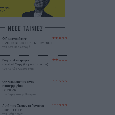
έντερς
ευξη
ΝΕΕΣ ΤΑΙΝΙΕΣ
Ο Παραχαράκτης
L’ Affaire Bojarski (The Moneymaker)
του Ζαν-Πολ Σαλομέ
Γνήσιο Αντίγραφο
Certified Copy (Copie Conforme)
του Αμπάς Κιαροστάμι
Ο Κλειδαράς του Ενός
Εκατομμυρίου
Le Million
του Γκρεγκουάρ Βινιερόν
Αυτό που Ξέρουν οι Γυναίκες
Pour le Plaisir
του Ρεέμ Κερισί