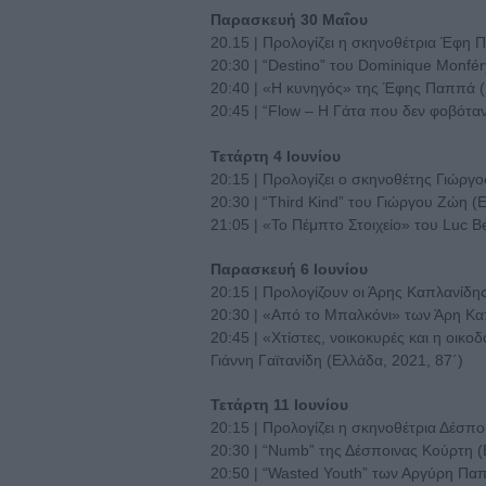
Παρασκευή 30 Μαΐου
20.15 | Προλογίζει η σκηνοθέτρια Έφη
20:30 | “Destino” του Dominique Monfér
20:40 | «Η κυνηγός» της Έφης Παππά (
20:45 | “Flow – Η Γάτα που δεν φοβόταν 
Τετάρτη 4 Ιουνίου
20:15 | Προλογίζει ο σκηνοθέτης Γιώργ
20:30 | “Third Kind” του Γιώργου Ζώη (
21:05 | «To Πέμπτο Στοιχείο» του Luc B
Παρασκευή 6 Ιουνίου
20:15 | Προλογίζουν οι Άρης Καπλανίδη
20:30 | «Από το Μπαλκόνι» των Άρη Καπ
20:45 | «Χτίστες, νοικοκυρές και η οι
Γιάννη Γαϊτανίδη (Ελλάδα, 2021, 87΄)
Τετάρτη 11 Ιουνίου
20:15 | Προλογίζει η σκηνοθέτρια Δέσπ
20:30 | “Numb” της Δέσποινας Κούρτη (
20:50 | “Wasted Youth” των Αργύρη Πα