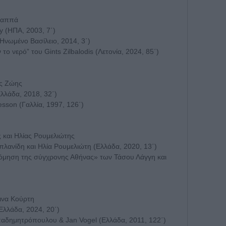
 Παππά
y (ΗΠΑ, 2003, 7΄)
Ηνωμένο Βασίλειο, 2014, 3΄)
το νερό” του Gints Zilbalodis (Λετονία, 2024, 85΄)
ος Ζώης
Ελλάδα, 2018, 32΄)
esson (Γαλλία, 1997, 126΄)
ς και Ηλίας Ρουμελιώτης
λανίδη και Ηλία Ρουμελιώτη (Ελλάδα, 2020, 13΄)
κοδόμηση της σύγχρονης Αθήνας» των Τάσου Λάγγη και
οινα Κούρτη
Ελλάδα, 2024, 20΄)
παδημητρόπουλου & Jan Vogel (Ελλάδα, 2011, 122΄)