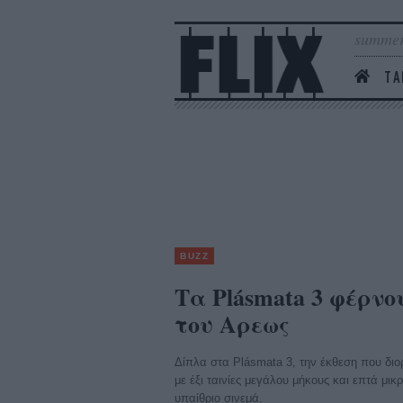
summer
ΤΑ
BUZZ
Τα Plásmata 3 φέρνο
του Αρεως
Δίπλα στα Plásmata 3, την έκθεση που δι
με έξι ταινίες μεγάλου μήκους και επτά μι
υπαίθριο σινεμά.