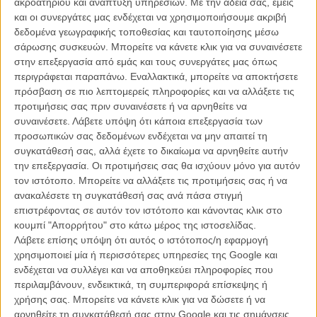
ακροατηρίου και ανάπτυξη υπηρεσιών.
Με την άδειά σας, εμείς
εύχρηστος τρόπος να θυμηθείς πώς έμοιαζε η πρωτότυπη ταινία
και οι συνεργάτες μας ενδέχεται να χρησιμοποιήσουμε ακριβή
και το ριμέικ της.
δεδομένα γεωγραφικής τοποθεσίας και ταυτοποίησης μέσω
σάρωσης συσκευών. Μπορείτε να κάνετε κλικ για να συναινέσετε
Διαβάστε ακόμη
:
15 ταινίες που δικαιώνουν τον όρο ριμέικ!
στην επεξεργασία από εμάς και τους συνεργάτες μας όπως
περιγράφεται παραπάνω. Εναλλακτικά, μπορείτε να αποκτήσετε
πρόσβαση σε πιο λεπτομερείς πληροφορίες και να αλλάξετε τις
προτιμήσεις σας πριν συναινέσετε ή να αρνηθείτε να
συναινέσετε.
Λάβετε υπόψη ότι κάποια επεξεργασία των
προσωπικών σας δεδομένων ενδέχεται να μην απαιτεί τη
συγκατάθεσή σας, αλλά έχετε το δικαίωμα να αρνηθείτε αυτήν
την επεξεργασία. Οι προτιμήσεις σας θα ισχύουν μόνο για αυτόν
τον ιστότοπο. Μπορείτε να αλλάξετε τις προτιμήσεις σας ή να
ανακαλέσετε τη συγκατάθεσή σας ανά πάσα στιγμή
επιστρέφοντας σε αυτόν τον ιστότοπο και κάνοντας κλικ στο
κουμπί "Απορρήτου" στο κάτω μέρος της ιστοσελίδας.
Λάβετε επίσης υπόψη ότι αυτός ο ιστότοπος/η εφαρμογή
χρησιμοποιεί μία ή περισσότερες υπηρεσίες της Google και
ενδέχεται να συλλέγει και να αποθηκεύει πληροφορίες που
περιλαμβάνουν, ενδεικτικά, τη συμπεριφορά επίσκεψης ή
χρήσης σας. Μπορείτε να κάνετε κλικ για να δώσετε ή να
αρνηθείτε τη συγκατάθεσή σας στην Google και τις σημάνσεις