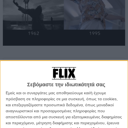
Προσθέστε το Flix στις προτιμήσεις σας στο
Google
Σεβόμαστε την ιδιωτικότητά σας
Ενας σκηνοθέτης από την Βαρκελώνη ετοίμασε ένα βίντεο με τον
Εμείς και οι συνεργάτες μας αποθηκεύουμε και/ή έχουμε
τίτλο «Remakes», βάζοντας δίπλα δίπλα σκηνές από τα
πρόσβαση σε πληροφορίες σε μια συσκευή, όπως τα cookies,
πρωτότυπα φιλμ και τα ριμέικ τους.
και επεξεργαζόμαστε προσωπικά δεδομένα, όπως μοναδικοί
αναγνωριστικοί και προσαρμοσμένες πληροφορίες που
Από το «Psycho» του Γκας Βαν Σαντ μέχρι το «Old Boy» του Σπάικ
αποστέλλονται από μια συσκευή για εξατομικευμένες διαφημίσεις
Λι και από το «True Grit» των αδελφών Κοέν μέχρι τα rebοοts του
και περιεχόμενο, μέτρηση διαφήμισης και περιεχομένου, έρευνα
«Total Recall», του «Robocop» και δεν συμμαζεύεται, να ο πιο