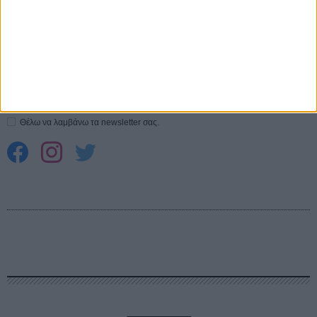
CONNECT
Εγγράψου στο εβδομαδιαίο newsletter μας.
ΕΓΓΡΑΦΗ
Θέλω να λαμβάνω τα newsletter σας.