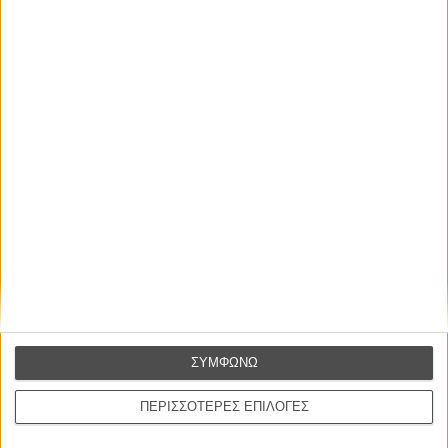
απλώς ένα ωραίο, ανεβαστικό, επιφανειακό
συναίσθημα.»
Βιμ Βέντερς
Συνέντευξη
ΝΕΕΣ ΤΑΙΝΙΕΣ
Ο Παραχαράκτης
L’ Affaire Bojarski (The Moneymaker)
του Ζαν-Πολ Σαλομέ
Γνήσιο Αντίγραφο
Certified Copy (Copie Conforme)
του Αμπάς Κιαροστάμι
ΣΥΜΦΩΝΩ
Ο Κλειδαράς του Ενός Εκατομμυρίου
Le Million
ΠΕΡΙΣΣΟΤΕΡΕΣ ΕΠΙΛΟΓΕΣ
του Γκρεγκουάρ Βινιερόν