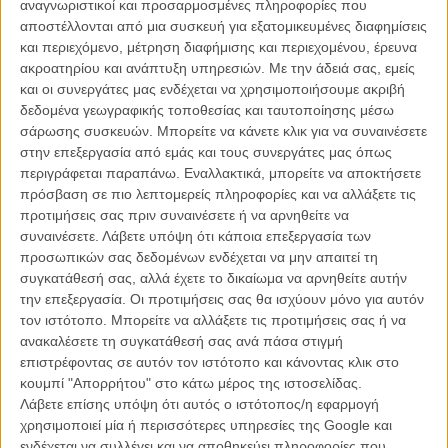
αναγνωριστικοί και προσαρμοσμένες πληροφορίες που
του Τορόντο.
αποστέλλονται από μια συσκευή για εξατομικευμένες διαφημίσεις
και περιεχόμενο, μέτρηση διαφήμισης και περιεχομένου, έρευνα
Διαβάστε εδώ τη γνώμη του Flix για το «Kill Your Darlings» και για
ακροατηρίου και ανάπτυξη υπηρεσιών.
Με την άδειά σας, εμείς
τη συνάντηση με τον Ντάνιελ Ράντκλιφ στο Φεστιβάλ Βενετίας.
και οι συνεργάτες μας ενδέχεται να χρησιμοποιήσουμε ακριβή
δεδομένα γεωγραφικής τοποθεσίας και ταυτοποίησης μέσω
Η ταινία βασίζεται στο ομότιτλο μυθιστόρημα του Τζο Χιλ, γιου του
σάρωσης συσκευών. Μπορείτε να κάνετε κλικ για να συναινέσετε
Στίβεν Κινγκ παρεμπιπτόντως, ενώ το σενάριο υπογράφει ο Κιθ
στην επεξεργασία από εμάς και τους συνεργάτες μας όπως
Μπιούνιν του «In Treatment». Ο ήρωας, που κατηγορείται για το
περιγράφεται παραπάνω. Εναλλακτικά, μπορείτε να αποκτήσετε
βιασμό και το φόνο της κοπέλας του, ξυπνά ένα πρωί και βλέπει ότι
πρόσβαση σε πιο λεπτομερείς πληροφορίες και να αλλάξετε τις
στο κεφάλι του έχουν φυτρώσει αληθινά κέρατα. Αυτά όμως τα
προτιμήσεις σας πριν συναινέσετε ή να αρνηθείτε να
κέρατα έχουν μαγικές δυνάμεις, αναγκάζουν τους ανθρώπους να
συναινέσετε.
Λάβετε υπόψη ότι κάποια επεξεργασία των
εξομολογούνται τις αμαρτίες τους και θ’ αποδειχτούν πολύτιμο όπλο
προσωπικών σας δεδομένων ενδέχεται να μην απαιτεί τη
για τον ήρωα, στην προσπάθειά του ν’ ανακαλύψει τον πραγματικό
συγκατάθεσή σας, αλλά έχετε το δικαίωμα να αρνηθείτε αυτήν
ένοχο του εγκλήματος για το οποίο κατηγορείται άδικα.
την επεξεργασία. Οι προτιμήσεις σας θα ισχύουν μόνο για αυτόν
τον ιστότοπο. Μπορείτε να αλλάξετε τις προτιμήσεις σας ή να
Διαβάστε
περισσότερα για το «Horns» εδώ
και δείτε στο gallery τις
ανακαλέσετε τη συγκατάθεσή σας ανά πάσα στιγμή
νέες φωτογραφίες της ταινίας που δημοσίευσε αποκλειστικά το
επιστρέφοντας σε αυτόν τον ιστότοπο και κάνοντας κλικ στο
Entertainment Weekly
.
κουμπί "Απορρήτου" στο κάτω μέρος της ιστοσελίδας.
Λάβετε επίσης υπόψη ότι αυτός ο ιστότοπος/η εφαρμογή
Update: To πρώτο κλιπ είναι εδώ!
χρησιμοποιεί μία ή περισσότερες υπηρεσίες της Google και
ενδέχεται να συλλέγει και να αποθηκεύει πληροφορίες που