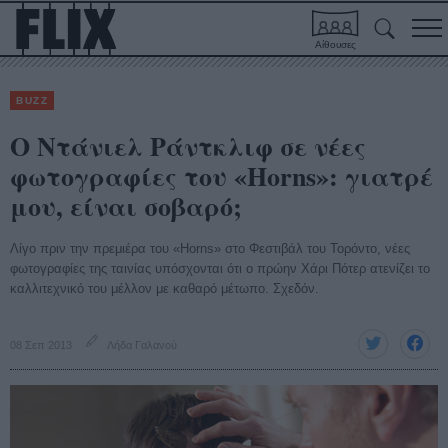
Αίθουσες
BUZZ
Ο Ντάνιελ Ράντκλιφ σε νέες
φωτογραφίες του «Horns»: γιατρέ
μου, είναι σοβαρό;
Λίγο πριν την πρεμιέρα του «Horns» στο Φεστιβάλ του Τορόντο, νέες
φωτογραφίες της ταινίας υπόσχονται ότι ο πρώην Χάρι Πότερ ατενίζει το
καλλιτεχνικό του μέλλον με καθαρό μέτωπο. Σχεδόν.
08 Σεπ 2013
Λήδα Γαλανού