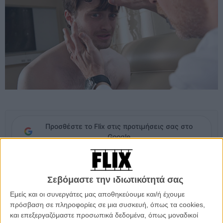
Προσθέστε το Flix στις προτιμήσεις σας στο
Google
Μετά τη «Γυναίκα με τα Μαύρα», μετά την επιτυχημένη ενσάρκωση
του Αλεν Γκίνσμπεργκ στο «Kill Your Darlings» του Τζον Κροκίδας,
Σεβόμαστε την ιδιωτικότητά σας
ο Ντάνιελ Ράντκλιφ πρωταγωνιστεί στο «Horns», το νέο πόνημα
Εμείς και οι συνεργάτες μας αποθηκεύουμε και/ή έχουμε
του Αλεξάντρ Αζά, επίτιμου μέλους του splat pack και σκηνοθέτη του
πρόσβαση σε πληροφορίες σε μια συσκευή, όπως τα cookies,
«Haute Tension», του «The Hills Have Eyes» και του «Πιράνχα
και επεξεργαζόμαστε προσωπικά δεδομένα, όπως μοναδικοί
3D». Η ταινία κάνει απόψε την επίσημη πρεμιέρα της στο Φεστιβάλ