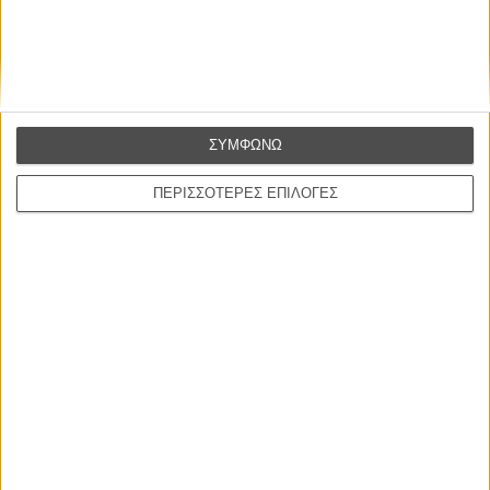
συναίσθημα.»
Βιμ Βέντερς
Συνέντευξη
ΣΥΜΦΩΝΩ
ΝΕΕΣ ΤΑΙΝΙΕΣ
ΠΕΡΙΣΣΟΤΕΡΕΣ ΕΠΙΛΟΓΕΣ
Ο Παραχαράκτης
L’ Affaire Bojarski (The Moneymaker)
του Ζαν-Πολ Σαλομέ
Γνήσιο Αντίγραφο
Certified Copy (Copie Conforme)
του Αμπάς Κιαροστάμι
Ο Κλειδαράς του Ενός Εκατομμυρίου
Le Million
του Γκρεγκουάρ Βινιερόν