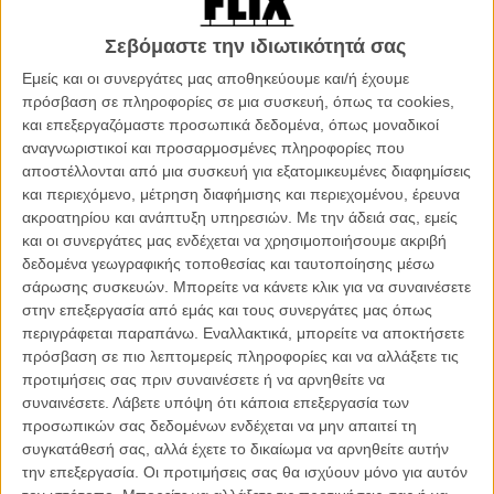
Φάλον στο «Tonight Show» διαφήμισαν τη stand up περιοδεία τους
(που ξεκινά το Φεβρουάριο του 2017) και έπαιξαν σε μία σειρά από
Σεβόμαστε την ιδιωτικότητά σας
σκετς και παιχνίδια της εκπομπής με την ενέργεια, τον
αυτοσαρκασμό και το σουρεαλιστικό χιούμορ πιτσιρικάδων.
Εμείς και οι συνεργάτες μας αποθηκεύουμε και/ή έχουμε
πρόσβαση σε πληροφορίες σε μια συσκευή, όπως τα cookies,
Διαβάστε κι αυτό:
Το AFI τιμά τον Στιβ Μάρτιν σε μια βραδιά τόσο
και επεξεργαζόμαστε προσωπικά δεδομένα, όπως μοναδικοί
ξεκαρδιστική όσο του αξίζει!
αναγνωριστικοί και προσαρμοσμένες πληροφορίες που
αποστέλλονται από μια συσκευή για εξατομικευμένες διαφημίσεις
Απολαύστε τα βίντεο όπου ακολουθούν, τα οποία ξεκινούν από την
και περιεχόμενο, μέτρηση διαφήμισης και περιεχομένου, έρευνα
τυπική κουβέντα-ζέσταμα των επί 35 χρόνια φίλων (στην οποία
ακροατηρίου και ανάπτυξη υπηρεσιών.
Με την άδειά σας, εμείς
ακούγονται οι φράσεις «είμαστε τόσο κοντά, όσο η Ελεν Ντιτζένερες
και οι συνεργάτες μας ενδέχεται να χρησιμοποιήσουμε ακριβή
και τα γιλέκα», «όταν τον γνώρισα ανησύχησα γιατί ήταν πιο λευκός
δεδομένα γεωγραφικής τοποθεσίας και ταυτοποίησης μέσω
και από την Τραμπ προεκλογική εκστρατεία»), περνούν στο γνωστό
σάρωσης συσκευών. Μπορείτε να κάνετε κλικ για να συναινέσετε
παιχνίδι της εκπομπής «True Confessions» (στο οποίο θα μάθετε
στην επεξεργασία από εμάς και τους συνεργάτες μας όπως
αν ο Στιβ Μάρτιν έχει κοιμηθεί με την Μπριζίτ Μπαρντό) και
περιγράφεται παραπάνω. Εναλλακτικά, μπορείτε να αποκτήσετε
τελειώνουν με ένα σκετς της τάξεως του σουρεαλισμού του
πρόσβαση σε πιο λεπτομερείς πληροφορίες και να αλλάξετε τις
Saturday Night Live: οι δύο κωμικοί κάνουν «βαρελάκια» από τους
προτιμήσεις σας πριν συναινέσετε ή να αρνηθείτε να
διαδρόμους του NBC μέχρι το πάρκο. Ναι, απλώς... κυλιούνται στο
συναινέσετε.
Λάβετε υπόψη ότι κάποια επεξεργασία των
πάτωμα, τους νεοϋρκέζους δρόμους και το γρασίδι.
προσωπικών σας δεδομένων ενδέχεται να μην απαιτεί τη
συγκατάθεσή σας, αλλά έχετε το δικαίωμα να αρνηθείτε αυτήν
Πατήστε το play:
την επεξεργασία. Οι προτιμήσεις σας θα ισχύουν μόνο για αυτόν