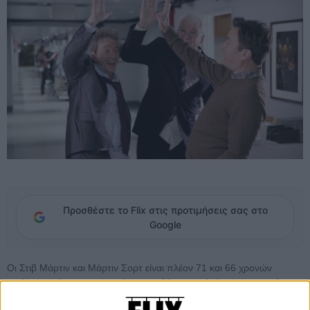
Προσθέστε το Flix στις προτιμήσεις σας στο
Google
Οι Στιβ Μάρτιν και Μάρτιν Σορτ είναι πλέον 71 και 66 χρονών
αντίστοιχα, όμως το κωμικό τους ταλέντο, το timing και η χημεία
τους αποδεικνύεται ότι δεν γερνάει ούτε μέρα. Καλεσμένοι του Τζίμι