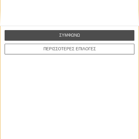
ΣΥΜΦΩΝΩ
ΝΕΑ
Μίλα μου για καλοκαιρινά φεστιβάλ κινηματογράφου
ΠΕΡΙΣΣΟΤΕΡΕΣ ΕΠΙΛΟΓΕΣ
στην Ελλάδα
Ο πιο αναλυτικός οδηγός των καλοκαιρινών φεστιβάλ σε νησιά και ηπειρωτική
Ελλάδα είναι εδώ
Η επιτυχία είναι υπερτιμημένη. Δεν σε κάνει
καλύτερο, δεν σε πάει πουθενά η επιτυχία. Είναι
απλώς ένα ωραίο, ανεβαστικό, επιφανειακό
συναίσθημα.»