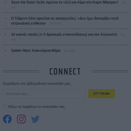
Save the Date! Δείτε πρώτοι το «Σεξ και Αίμα στο Καμπ Μίασμα»!
05
ΑΥΓ
Ο Τζάρεντ Λέτο αρνείται τις καταγγελίες: «Δεν έχω διαπράξει ποτέ
σεξουαλική επίθεση»
30 ΙΟΥΛ
10 καυτές ταινίες (+ 5 δροσερές επανεκδόσεις) για τον Αύγουστο
01
ΑΥΓ
Spider-Man: Καινούργια Μέρα
30 ΜΑΡ
CONNECT
Εγγράψου στο εβδομαδιαίο newsletter μας.
ΕΓΓΡΑΦΗ
Θέλω να λαμβάνω τα newsletter σας.