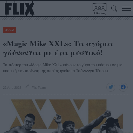
Αίθουσες
BUZZ
«Magic Mike XXL»: Τα αγόρια
γδύνονται με ένα μυστικό!
Τα πόστερ του «Magic Mike XXL» κάνουν το γύρο του κόσμου σε μια
κοσμική φαντασίωση της οποίας ηγείται ο Τσάνιννγκ Τέιτουμ.
21 Απρ 2015
Flix Team