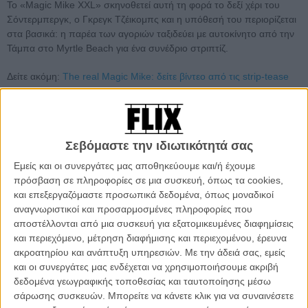
Το «Magic Mike XXL» σκηνοθετεί αυτή τη φορά το δεξί χέρι του
Σόντερμπεργκ, ο Γκρεγκ Τζέικομπς και η υπόθεσή του περιορίζεται
στα βασικά: η παρέα των αγοριών ταξιδεύει με αυτοκίνητο από την
Τάμπα στο Myrtle Beach για ένα συνέδριο στριπτίζ.
Δείτε ακόμη:
The real Magic Mike: δείτε βίντεο από τις strip-tease
μέρες του Τσάνινγκ Τέιτουμ
Την πρώτη γεύση από το «Magic Mike XXL» την πήραμε με
το
τρέιλερ που κυκλοφόρησε τον Φεβρουάριου (δείτε το εδώ)
και τώρα
Σεβόμαστε την ιδιωτικότητά σας
μια σειρά από πόστερ έρχονται να δώσουν λίγο ακόμη γυμνό στο
λαό, κάνοντας το viral τους γύρο στο δίκτυο.
Εμείς και οι συνεργάτες μας αποθηκεύουμε και/ή έχουμε
πρόσβαση σε πληροφορίες σε μια συσκευή, όπως τα cookies,
και επεξεργαζόμαστε προσωπικά δεδομένα, όπως μοναδικοί
αναγνωριστικοί και προσαρμοσμένες πληροφορίες που
αποστέλλονται από μια συσκευή για εξατομικευμένες διαφημίσεις
και περιεχόμενο, μέτρηση διαφήμισης και περιεχομένου, έρευνα
ακροατηρίου και ανάπτυξη υπηρεσιών.
Με την άδειά σας, εμείς
και οι συνεργάτες μας ενδέχεται να χρησιμοποιήσουμε ακριβή
δεδομένα γεωγραφικής τοποθεσίας και ταυτοποίησης μέσω
σάρωσης συσκευών. Μπορείτε να κάνετε κλικ για να συναινέσετε