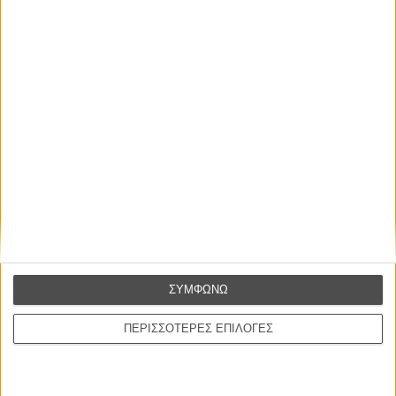
Βιμ Βέντερς
Συνέντευξη
ΝΕΕΣ ΤΑΙΝΙΕΣ
Ο Παραχαράκτης
L’ Affaire Bojarski (The Moneymaker)
του Ζαν-Πολ Σαλομέ
Γνήσιο Αντίγραφο
Certified Copy (Copie Conforme)
του Αμπάς Κιαροστάμι
Ο Κλειδαράς του Ενός Εκατομμυρίου
ΣΥΜΦΩΝΩ
Le Million
του Γκρεγκουάρ Βινιερόν
ΠΕΡΙΣΣΟΤΕΡΕΣ ΕΠΙΛΟΓΕΣ
Αυτό που Ξέρουν οι Γυναίκες
Pour le Plaisir
του Ρεέμ Κερισί