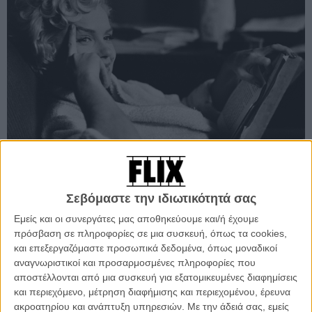
Προσθέστε το Flix στις προτιμήσεις σας στο
Σεβόμαστε την ιδιωτικότητά σας
Google
Εμείς και οι συνεργάτες μας αποθηκεύουμε και/ή έχουμε
πρόσβαση σε πληροφορίες σε μια συσκευή, όπως τα cookies,
και επεξεργαζόμαστε προσωπικά δεδομένα, όπως μοναδικοί
Μετά τα Φεστιβάλ του Τέλιουραϊντ και του Τορόντο, το ιδιαίτερο,
αναγνωριστικοί και προσαρμοσμένες πληροφορίες που
συναισθηματικά φορτισμένο ντοκιμαντέρ της Λιζ Γκάρμπους, «Love,
αποστέλλονται από μια συσκευή για εξατομικευμένες διαφημίσεις
Marilyn», αποτελεί πια απόκτημα του HBO και σύντομα θα κάνει τη
και περιεχόμενο, μέτρηση διαφήμισης και περιεχομένου, έρευνα
μεγάλη τηλεοπτική και, στη συνέχεια, κινηματογραφική πρεμιέρα του
ακροατηρίου και ανάπτυξη υπηρεσιών.
Με την άδειά σας, εμείς
στις αίθουσες, τιμώντας τα 50 χρόνια από το θάνατο της Μέριλιν