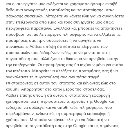
και οι συνεργάτες μας ενδέχεται να χρησιμοποιήσουμε ακριβή
Μονρό.
δεδομένα γεωγραφικής τοποθεσίας και ταυτοποίησης μέσω
σάρωσης συσκευών. Μπορείτε να κάνετε κλικ για να συναινέσετε
Η ταινία της Γκάρμπους ξανανοίγει γράμματα, ημερολόγια και
στην επεξεργασία από εμάς και τους συνεργάτες μας όπως
σημειωματάρια της ηθοποιού, τα οποία διαβάζουν στην κάμερα
περιγράφεται παραπάνω. Εναλλακτικά, μπορείτε να αποκτήσετε
σταρ όλων των ειδών: από την Γκλεν Κλόουζ, τη Μαρίσα Τομέι, την
πρόσβαση σε πιο λεπτομερείς πληροφορίες και να αλλάξετε τις
Ούμα Θέρμαν και τον Φ. Μάρεϊ Εϊμπραμ, μέχρι τη Βαϊόλα Ντέιβις,
προτιμήσεις σας πριν συναινέσετε ή να αρνηθείτε να
την Ελεν Μπέρστιν, τον Πολ Τζιαμάτι και τη Λίντσεϊ Λόαν.
συναινέσετε.
Λάβετε υπόψη ότι κάποια επεξεργασία των
Η Λιζ Γκάρμπους, συν-σκηνοθέτης του παλαιότερα βραβευμένου
προσωπικών σας δεδομένων ενδέχεται να μην απαιτεί τη
στο Σάντανς ντοκιμαντέρ «The Farm: Angola» και του «The
συγκατάθεσή σας, αλλά έχετε το δικαίωμα να αρνηθείτε αυτήν
Execution of Wanda Jean», αποσκοπεί στο να ξεσκεπάσει, για άλλη
την επεξεργασία. Οι προτιμήσεις σας θα ισχύουν μόνο για αυτόν
μια φορά, τη φιγούρα της Μέριλιν Μονρό από την επίκτητη μάσκα
τον ιστότοπο. Μπορείτε να αλλάξετε τις προτιμήσεις σας ή να
της διασημότητας και να κρυφοκοιτάξει την αληθινή γυναίκα πίσω
ανακαλέσετε τη συγκατάθεσή σας ανά πάσα στιγμή
από το μύθο.
επιστρέφοντας σε αυτόν τον ιστότοπο και κάνοντας κλικ στο
κουμπί "Απορρήτου" στο κάτω μέρος της ιστοσελίδας.
Στην ταινία παρουσιάζονται συνεντεύξεις και αρχειακό υλικό με
Λάβετε επίσης υπόψη ότι αυτός ο ιστότοπος/η εφαρμογή
σημαντικούς ανθρώπους στη ζωή της Μονρό, όπως ο Αρθουρ
χρησιμοποιεί μία ή περισσότερες υπηρεσίες της Google και
Μίλερ, ο Τζο ΝτιΜάτζιο, ο Τρούμαν Καπότε και ο Ελία Καζάν.
ενδέχεται να συλλέγει και να αποθηκεύει πληροφορίες που
περιλαμβάνουν, ενδεικτικά, τη συμπεριφορά επίσκεψης ή
Η αγορά της ταινίας από το HBO ανακοινώθηκε μόλις χθες στο
χρήσης σας. Μπορείτε να κάνετε κλικ για να δώσετε ή να
Φεστιβάλ του Τορόντο, άρα σύντομα θα μάθουμε και την
αρνηθείτε τη συγκατάθεσή σας στην Google και τις σημάνσεις