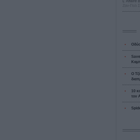
L’ Affaire
Ζαν-Πολ 
Οδύσ
Save
Καμπ
Ο Τζ
διαπ
10 κ
τον 
Spid