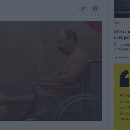
ΝΕΑ
Μίλα μ
κινημα
Ο πιο ανα
νησιά και 
Η επ
σε κ
πουθ
ένα 
συνα