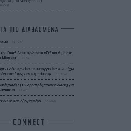
 Bojarski (The Moneymaker)
Σαλομέ
ΤΑ ΠΙΟ ΔΙΑΒΑΣΜΕΝΑ
σεια
01 ΙΟΥΛ
 the Date! Δείτε πρώτοι το «Σεξ και Αίμα στο
 Μίασμα»!
05 ΑΥΓ
άρεντ Λέτο αρνείται τις καταγγελίες: «Δεν έχω
ράξει ποτέ σεξουαλική επίθεση»
30 ΙΟΥΛ
αυτές ταινίες (+ 5 δροσερές επανεκδόσεις) για
Αύγουστο
01 ΑΥΓ
er-Man: Καινούργια Μέρα
30 ΜΑΡ
CONNECT