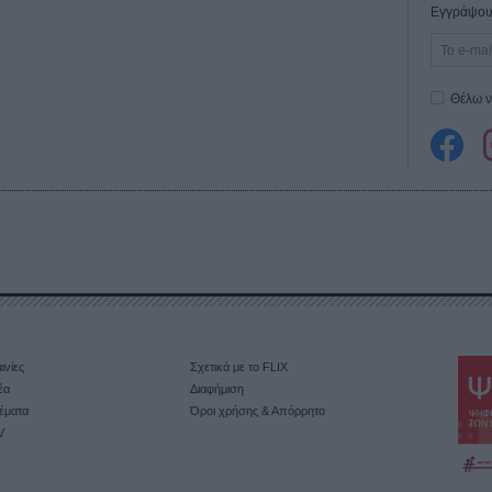
Εγγράψου 
Θέλω ν
ινίες
Σχετικά με το FLIX
έα
Διαφήμιση
έματα
Όροι χρήσης & Απόρρητο
V