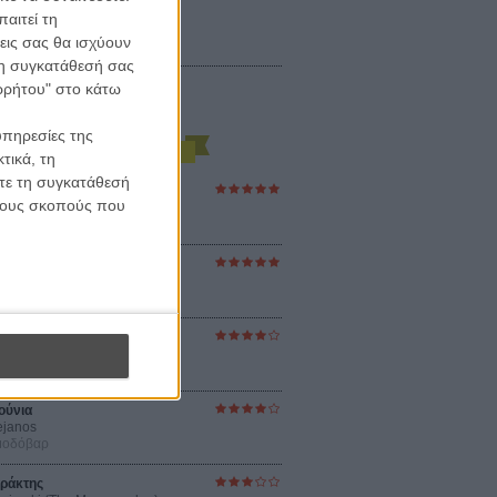
αιτεί τη
εις σας θα ισχύουν
 τη συγκατάθεσή σας
ορρήτου" στο κάτω
υπηρεσίες της
τικά, τη
ίτε τη συγκατάθεσή
ες Βερκμάιστερ
 τους σκοπούς που
ster Harmonies
ρ
στον Ηλιο
 the Sun
βενς
sey
ρ Νόλαν
ούνια
ejanos
μοδόβαρ
ράκτης