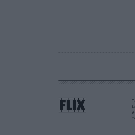
Τα
Ν
Θ
T