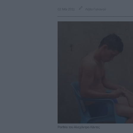
02 Μάι 2011
Λήδα Γαλανού
Porfirio του Αλεχάντρο Λάντες