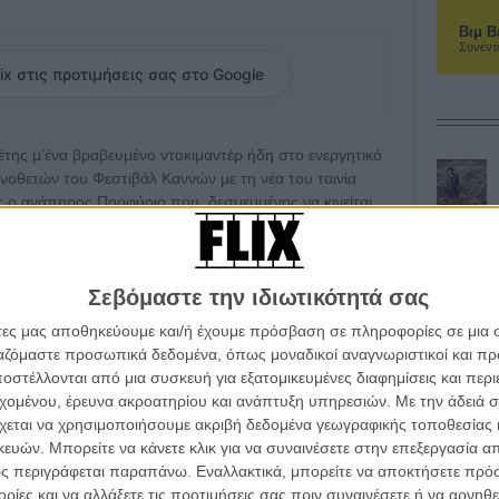
Βιμ Β
Συνέντ
ix στις προτιμήσεις σας στο Google
έτης μ’ένα βραβευμένο ντοκιμαντέρ ήδη στο ενεργητικό
νοθετών του Φεστιβάλ Καννών με τη νέα του ταινία
ς ο ανάπηρος Πορφύριο που, δεσμευμένος να κινείται
καρέκλας, πουλά χρόνο χρήσης του κινητού του
 του Αμαζονίου.
Σεβόμαστε την ιδιωτικότητά σας
ναι ο Θύμιος Μπακατάκης («Hardcore», «Κυνόδοντας»,
ρβίας. Και οι δύο θα μπορούν, λοιπόν, πια, να
άτες μας αποθηκεύουμε και/ή έχουμε πρόσβαση σε πληροφορίες σε μια
και τη φετινή συμμετοχή τους στο Φεστιβάλ Καννών!
ργαζόμαστε προσωπικά δεδομένα, όπως μοναδικοί αναγνωριστικοί και 
στέλλονται από μια συσκευή για εξατομικευμένες διαφημίσεις και περ
εχομένου, έρευνα ακροατηρίου και ανάπτυξη υπηρεσιών.
Με την άδειά σα
ANNES,
Cannes Film Festival,
Porfirio,
Alejandro
χεται να χρησιμοποιήσουμε ακριβή δεδομένα γεωγραφικής τοποθεσίας 
ερο Σκηνοθετών,
Θύμιος Μπακατάκης,
Θωμάς Βαρβίας,
ών. Μπορείτε να κάνετε κλικ για να συναινέσετε στην επεξεργασία απ
ς περιγράφεται παραπάνω. Εναλλακτικά, μπορείτε να αποκτήσετε πρό
ίες και να αλλάξετε τις προτιμήσεις σας πριν συναινέσετε ή να αρνηθεί