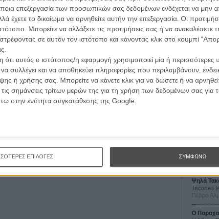
ποια επεξεργασία των προσωπικών σας δεδομένων ενδέχεται να μην απ
λά έχετε το δικαίωμα να αρνηθείτε αυτήν την επεξεργασία. Οι προτιμήσ
ιστότοπο. Μπορείτε να αλλάξετε τις προτιμήσεις σας ή να ανακαλέσετε
στρέφοντας σε αυτόν τον ιστότοπο και κάνοντας κλικ στο κουμπί "Απ
ς.
 ότι αυτός ο ιστότοπος/η εφαρμογή χρησιμοποιεί μία ή περισσότερες 
ι να συλλέγει και να αποθηκεύει πληροφορίες που περιλαμβάνουν, ενδεικ
ης ή χρήσης σας. Μπορείτε να κάνετε κλικ για να δώσετε ή να αρνηθε
Οι Αρμονί
 τις σημάνσεις τρίτων μερών της για τη χρήση των δεδομένων σας για
Werckmei
Μπέλα Τα
άτω στην ενότητα συγκατάθεσης της Google.
Μια Θέση 
A Place in
Τζορτζ Στί
Οδύσσεια
The Odys
ΣΣΟΤΕΡΕΣ ΕΠΙΛΟΓΕΣ
ΣΥΜΦΩΝΩ
Κρίστοφε
Ψηλά Τακ
Tacones l
Πέδρο Αλ
Ο Παραχα