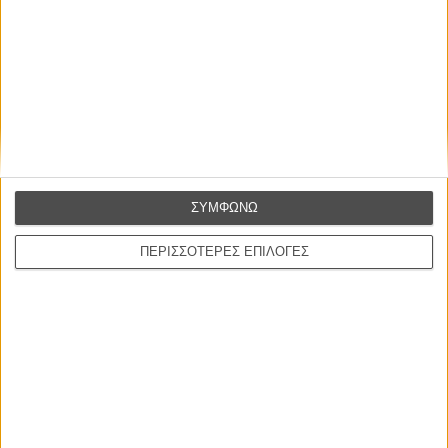
συναίσθημα.»
Βιμ Βέντερς
Συνέντευξη
CONNECT
ΣΥΜΦΩΝΩ
Εγγράψου στο εβδομαδιαίο newsletter μας.
ΠΕΡΙΣΣΟΤΕΡΕΣ ΕΠΙΛΟΓΕΣ
ΕΓΓΡΑΦΗ
Θέλω να λαμβάνω τα newsletter σας.