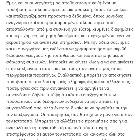
Εμείς και οι συνεργάτες μας αποθηκεύουμε και/ή έχουμε
Θύμιος Μπακατάκης: Επιστροφή στις Κάννες
πρόσβαση σε πληροφορίες σε μια συσκευή, όπως τα cookies,
ΘΕΜΑΤΑ
/
09 ΜΑΙ 2011
/
Πόλυ Λυκούργου
και επεξεργαζόμαστε προσωπικά δεδομένα, όπως μοναδικοί
αναγνωριστικοί και προσαρμοσμένες πληροφορίες που
αποστέλλονται από μια συσκευή για εξατομικευμένες διαφημίσεις
Κάννες 2011: Το Δεκαπενθήμερο των Σκηνοθετών
και περιεχόμενο, μέτρηση διαφήμισης και περιεχομένου, έρευνα
ΘΕΜΑΤΑ
/
11 ΜΑΙ 2011
/
Γιώργος Κρασσακόπουλος
ακροατηρίου και ανάπτυξη υπηρεσιών.
Με την άδειά σας, εμείς
και οι συνεργάτες μας ενδέχεται να χρησιμοποιήσουμε ακριβή
Porfirio – Κολομβιανή προσωπογραφία με ελληνική
δεδομένα γεωγραφικής τοποθεσίας και ταυτοποίησης μέσω
φωτογραφία
σάρωσης συσκευών. Μπορείτε να κάνετε κλικ για να συναινέσετε
ΝΕΑ
/
15 ΜΑΙ 2011
/
Λήδα Γαλανού
στην επεξεργασία από εμάς και τους συνεργάτες μας όπως
περιγράφεται παραπάνω. Εναλλακτικά, μπορείτε να αποκτήσετε
πρόσβαση σε πιο λεπτομερείς πληροφορίες και να αλλάξετε τις
Κι άλλες ταινίες για το Τορόντο. Αναμεσά τους και οι
προτιμήσεις σας πριν συναινέσετε ή να αρνηθείτε να
«Αλπεις»
συναινέσετε.
Λάβετε υπόψη ότι κάποια επεξεργασία των
ΝΕΑ
/
17 ΑΥΓ 2011
/
Γιώργος Κρασσακόπουλος
προσωπικών σας δεδομένων ενδέχεται να μην απαιτεί τη
συγκατάθεσή σας, αλλά έχετε το δικαίωμα να αρνηθείτε αυτήν
52o Διεθνές Φεστιβάλ Κινηματογράφου Θεσσαλονίκης:
την επεξεργασία. Οι προτιμήσεις σας θα ισχύουν μόνο για αυτόν
Ημέρα έβδομη
τον ιστότοπο. Μπορείτε να αλλάξετε τις προτιμήσεις σας ή να
ανακαλέσετε τη συγκατάθεσή σας ανά πάσα στιγμή
ΝΕΑ
/
11 ΝΟΕ 2011
/
Flix Team
επιστρέφοντας σε αυτόν τον ιστότοπο και κάνοντας κλικ στο