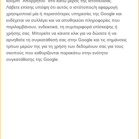
κουμπί "Απορρήτου" στο κάτω μέρος της ιστοσελίδας.
Παρασκευή 11.11: τι να δείτε στο Φεστιβάλ
Λάβετε επίσης υπόψη ότι αυτός ο ιστότοπος/η εφαρμογή
Θεσσαλονίκης
χρησιμοποιεί μία ή περισσότερες υπηρεσίες της Google και
ΝΕΑ
/
11 ΝΟΕ 2011
/
Λήδα Γαλανού
ενδέχεται να συλλέγει και να αποθηκεύει πληροφορίες που
περιλαμβάνουν, ενδεικτικά, τη συμπεριφορά επίσκεψης ή
Οι νικητές του Φεστιβάλ Θεσσαλονίκης στην κάμερα
χρήσης σας. Μπορείτε να κάνετε κλικ για να δώσετε ή να
του Flix!
αρνηθείτε τη συγκατάθεσή σας στην Google και τις σημάνσεις
τρίτων μερών της για τη χρήση των δεδομένων σας για τους
ΝΕΑ
/
14 ΝΟΕ 2011
/
Flix Team
σκοπούς που καθορίζονται παρακάτω στην ενότητα
συγκατάθεσης της Google.
Porfirio Trailer
MULTIMEDIA
/
15 ΜΑΙ 2011
/
Flix Team
Η επιτυχία είναι υπερτιμημένη. Δεν σε κάνει
καλύτερο, δεν σε πάει πουθενά η επιτυχία. Είναι
απλώς ένα ωραίο, ανεβαστικό, επιφανειακό