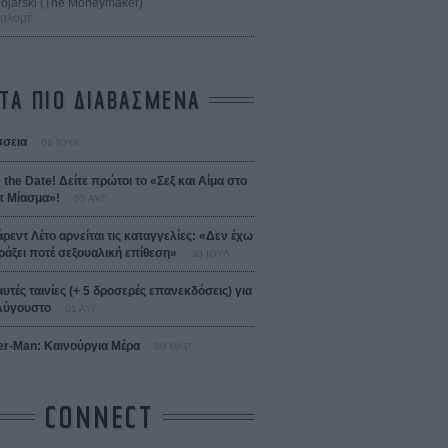
 Bojarski (The Moneymaker)
Σαλομέ
ΤΑ ΠΙΟ ΔΙΑΒΑΣΜΕΝΑ
σεια
01 ΙΟΥΛ
 the Date! Δείτε πρώτοι το «Σεξ και Αίμα στο
 Μίασμα»!
05 ΑΥΓ
άρεντ Λέτο αρνείται τις καταγγελίες: «Δεν έχω
ράξει ποτέ σεξουαλική επίθεση»
30 ΙΟΥΛ
αυτές ταινίες (+ 5 δροσερές επανεκδόσεις) για
Αύγουστο
01 ΑΥΓ
er-Man: Καινούργια Μέρα
30 ΜΑΡ
CONNECT