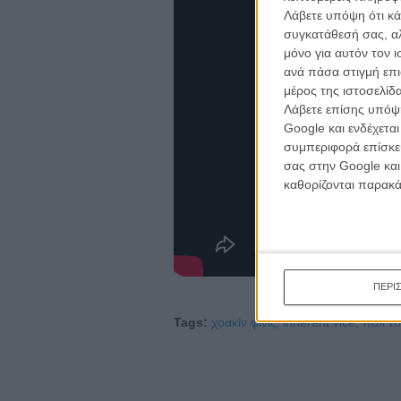
Λάβετε υπόψη ότι κά
συγκατάθεσή σας, αλ
μόνο για αυτόν τον 
ανά πάσα στιγμή επι
μέρος της ιστοσελίδα
Λάβετε επίσης υπόψη
Google και ενδέχετα
συμπεριφορά επίσκεψ
σας στην Google και
καθορίζονται παρακ
ΠΕΡΙ
Tags:
χοακίν φίνιξ,
inherent vice,
πολ τό