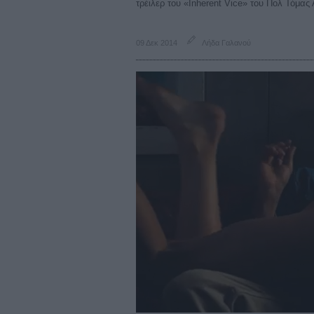
τρέιλερ του «Inherent Vice» του Πολ Τόμας
09 Δεκ 2014
Λήδα Γαλανού