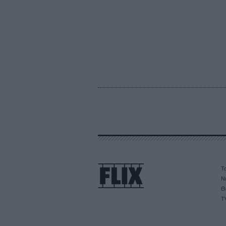
Τα
Ν
Θ
T