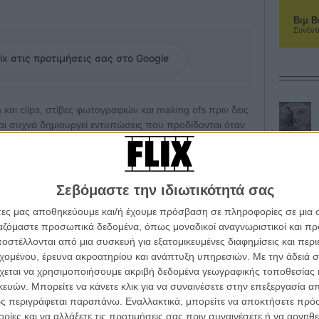
Βιμ Β
Συνέντ
ix στις προτιμήσεις σας στο Google
 και clips, στίβες φωτογραφιών και making ofs πριν δεις
και συχνά δημιουργεί εντυπώσεις που προδίδονται όταν
ικά, πιστεύουμε ότι όσες φωτογραφίες ή clips κι αν
 Τόμας Αντερσον, μπορούν να μας προετοιμάσουν για
ρίς αναστολές, αποστηθίζουμε και το καινούριο,
ού μονολόγου κι εξωτερικής αφήγησης, slapstick
Σεβόμαστε την ιδιωτικότητά σας
ου μόλις κυκλοφόρησε, περιμένοντας την ταινία στις 12
άτες μας αποθηκεύουμε και/ή έχουμε πρόσβαση σε πληροφορίες σε μια
ργαζόμαστε προσωπικά δεδομένα, όπως μοναδικοί αναγνωριστικοί και 
στέλλονται από μια συσκευή για εξατομικευμένες διαφημίσεις και περ
ε μέσα στις νέες φωτογραφίες και στις αποκαλυπτικές
εχομένου, έρευνα ακροατηρίου και ανάπτυξη υπηρεσιών.
Με την άδειά σα
 «Inherent Vice», μόνο για… Λονδρέζους
-
Ναι είναι
χεται να χρησιμοποιήσουμε ακριβή δεδομένα γεωγραφικής τοποθεσίας 
t Vice» του Πολ Τόμας Αντερσον
-
Και το αλκοόλ να ρέει
ών. Μπορείτε να κάνετε κλικ για να συναινέσετε στην επεξεργασία απ
ια το «Inherent Vice»
ς περιγράφεται παραπάνω. Εναλλακτικά, μπορείτε να αποκτήσετε πρό
ίες και να αλλάξετε τις προτιμήσεις σας πριν συναινέσετε ή να αρνηθεί