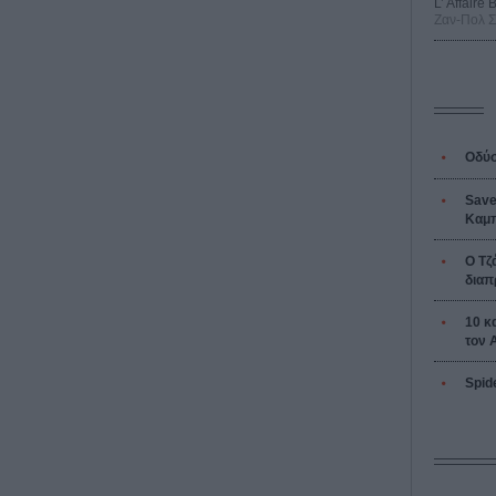
L’ Affaire
Ζαν-Πολ 
Οδύσ
Save
Καμπ
Ο Τζ
διαπ
10 κ
τον 
Spid