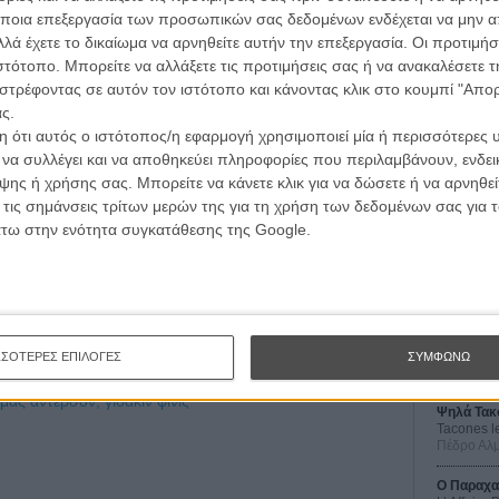
ποια επεξεργασία των προσωπικών σας δεδομένων ενδέχεται να μην απ
λά έχετε το δικαίωμα να αρνηθείτε αυτήν την επεξεργασία. Οι προτιμήσ
ιστότοπο. Μπορείτε να αλλάξετε τις προτιμήσεις σας ή να ανακαλέσετε
στρέφοντας σε αυτόν τον ιστότοπο και κάνοντας κλικ στο κουμπί "Απ
ς.
 ότι αυτός ο ιστότοπος/η εφαρμογή χρησιμοποιεί μία ή περισσότερες 
ι να συλλέγει και να αποθηκεύει πληροφορίες που περιλαμβάνουν, ενδεικ
ης ή χρήσης σας. Μπορείτε να κάνετε κλικ για να δώσετε ή να αρνηθε
Οι Αρμονί
 τις σημάνσεις τρίτων μερών της για τη χρήση των δεδομένων σας για
Werckmei
Μπέλα Τα
άτω στην ενότητα συγκατάθεσης της Google.
Μια Θέση 
A Place in
Τζορτζ Στί
Οδύσσεια
The Odys
ΣΣΟΤΕΡΕΣ ΕΠΙΛΟΓΕΣ
ΣΥΜΦΩΝΩ
Κρίστοφε
μας αντερσον,
γιοακίν φίνιξ
Ψηλά Τακ
Tacones l
Πέδρο Αλ
Ο Παραχα