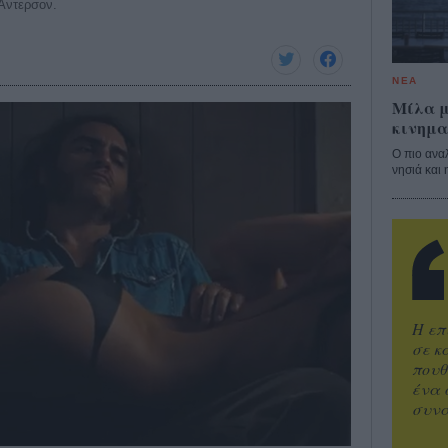
 Αντερσον.
ΝΕΑ
Μίλα μ
κινημα
Ο πιο ανα
νησιά και 
Η επ
σε κ
πουθ
ένα 
συνα