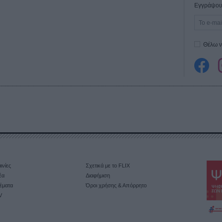
Εγγράψου 
Θέλω ν
ινίες
Σχετικά με το FLIX
έα
Διαφήμιση
έματα
Όροι χρήσης & Απόρρητο
V