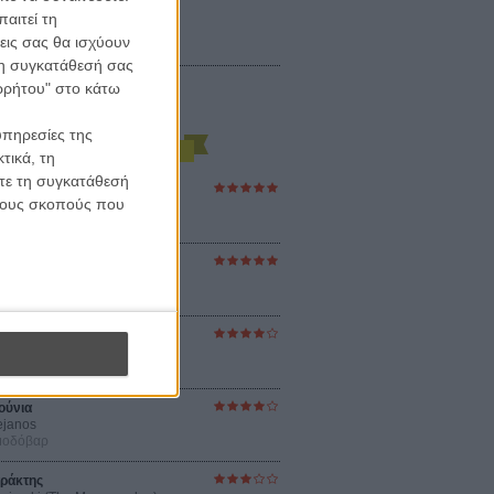
αιτεί τη
εις σας θα ισχύουν
 τη συγκατάθεσή σας
ορρήτου" στο κάτω
υπηρεσίες της
τικά, τη
ίτε τη συγκατάθεσή
ες Βερκμάιστερ
 τους σκοπούς που
ster Harmonies
ρ
στον Ηλιο
 the Sun
βενς
sey
ρ Νόλαν
ούνια
ejanos
μοδόβαρ
ράκτης