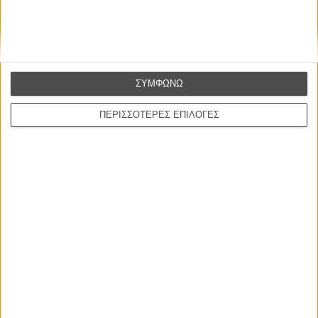
ΣΥΜΦΩΝΩ
ΝΕΑ
Μίλα μου για καλοκαιρινά φεστιβάλ κινηματογράφου
ΠΕΡΙΣΣΟΤΕΡΕΣ ΕΠΙΛΟΓΕΣ
στην Ελλάδα
Ο πιο αναλυτικός οδηγός των καλοκαιρινών φεστιβάλ σε νησιά και ηπειρωτική
Ελλάδα είναι εδώ
Η επιτυχία είναι υπερτιμημένη. Δεν σε κάνει
καλύτερο, δεν σε πάει πουθενά η επιτυχία. Είναι
απλώς ένα ωραίο, ανεβαστικό, επιφανειακό
συναίσθημα.»