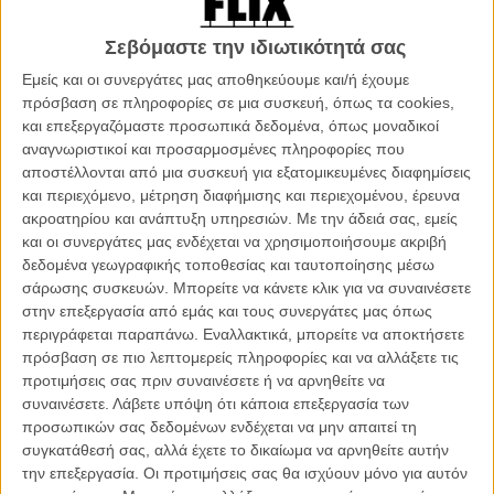
Σαμ Λέβινσον.
Σεβόμαστε την ιδιωτικότητά σας
Διαβάστε ακόμη:
Γιατί το σενάριο της 3ης σεζόν του
Εμείς και οι συνεργάτες μας αποθηκεύουμε και/ή έχουμε
«Euphoria» σόκαρε τη Σίντνεϊ Σουίνι;
πρόσβαση σε πληροφορίες σε μια συσκευή, όπως τα cookies,
και επεξεργαζόμαστε προσωπικά δεδομένα, όπως μοναδικοί
Η συμμετοχή του Ζίμερ έρχεται να συμπληρώσει το πρωτότυπο
αναγνωριστικοί και προσαρμοσμένες πληροφορίες που
soundtrack που συνέθεσε για τις δύο πρώτες σεζόν ο Labrinth, του
αποστέλλονται από μια συσκευή για εξατομικευμένες διαφημίσεις
οποίου η μουσική επένδυση καθόρισε την ατμόσφαιρα και την
και περιεχόμενο, μέτρηση διαφήμισης και περιεχομένου, έρευνα
ταυτότητα της σειράς. Με αφορμή την ανακοίνωση της επερχόμενης
ακροατηρίου και ανάπτυξη υπηρεσιών.
Με την άδειά σας, εμείς
συνεργασίας του με το δημιουργικό team του «Euphoria» ο Ζίμερ
και οι συνεργάτες μας ενδέχεται να χρησιμοποιήσουμε ακριβή
ανέφερε σε σχετικές δηλώσεις του: «Είναι τιμή μου να συμμετέχω σε
δεδομένα γεωγραφικής τοποθεσίας και ταυτοποίησης μέσω
αυτή την απίθανη ομάδα δημιουργών, υπό την καθοδήγηση του
σάρωσης συσκευών. Μπορείτε να κάνετε κλικ για να συναινέσετε
οραματιστή Σαμ Λέβινσον. Μαζί έχουν δημιουργήσει μια τολμηρή και
στην επεξεργασία από εμάς και τους συνεργάτες μας όπως
συγκινητική σειρά που έχει σημαδέψει το κοινό. Ανυπομονώ να
περιγράφεται παραπάνω. Εναλλακτικά, μπορείτε να αποκτήσετε
συμβάλω στο επόμενο κεφάλαιο αυτής της ιστορίας μέσα από τη
πρόσβαση σε πιο λεπτομερείς πληροφορίες και να αλλάξετε τις
μουσική».
προτιμήσεις σας πριν συναινέσετε ή να αρνηθείτε να
συναινέσετε.
Λάβετε υπόψη ότι κάποια επεξεργασία των
προσωπικών σας δεδομένων ενδέχεται να μην απαιτεί τη
συγκατάθεσή σας, αλλά έχετε το δικαίωμα να αρνηθείτε αυτήν
την επεξεργασία. Οι προτιμήσεις σας θα ισχύουν μόνο για αυτόν