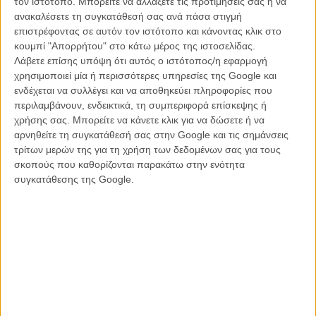
τον ιστότοπο. Μπορείτε να αλλάξετε τις προτιμήσεις σας ή να
ανακαλέσετε τη συγκατάθεσή σας ανά πάσα στιγμή
επιστρέφοντας σε αυτόν τον ιστότοπο και κάνοντας κλικ στο
κουμπί "Απορρήτου" στο κάτω μέρος της ιστοσελίδας.
Λάβετε επίσης υπόψη ότι αυτός ο ιστότοπος/η εφαρμογή
χρησιμοποιεί μία ή περισσότερες υπηρεσίες της Google και
ενδέχεται να συλλέγει και να αποθηκεύει πληροφορίες που
περιλαμβάνουν, ενδεικτικά, τη συμπεριφορά επίσκεψης ή
χρήσης σας. Μπορείτε να κάνετε κλικ για να δώσετε ή να
αρνηθείτε τη συγκατάθεσή σας στην Google και τις σημάνσεις
Από την πλευράς του, ο Labrinth εξέφρασε τον ενθουσιασμό του
τρίτων μερών της για τη χρήση των δεδομένων σας για τους
λέγοντας: «Ενα ακόμα κεφάλαιο στο σύμπαν του "Euphoria"! Είναι
σκοπούς που καθορίζονται παρακάτω στην ενότητα
υπέροχο που συνεργάζομαι με τον Χανς, έναν από τους ήρωές μου
συγκατάθεσης της Google.
στον χώρο της κινηματογραφικής μουσικής. Ετοιμάζουμε νέα
μαγεία». Ο Σαμ Λέβινσον δε, αποκάλυψε ότι έγραφε τα σενάρια της
νέας σεζόν ακούγοντας το σάουντρακ του «Interstellar» και του
«True Romance», σημειώνοντας πως «ο Χανς ήταν ήδη
ενσωματωμένος στο δημιουργικό DNA της σειράς από την αρχή».
Παράλληλα, δεν παρέλειψε να αναγνωρίσει τη σπουδαία δουλειά
που έκανε με τον Λαμπρίνθ στις προηγούμενες σεζόν,
υπογραμμίζοντας παράλληλα τον ενθουσιασμό του για τις νέες
μουσικές προσθήκες που έρχονται.