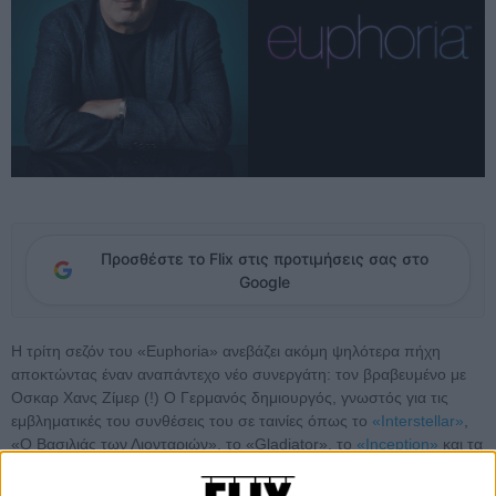
Προσθέστε το Flix στις προτιμήσεις σας στο
Google
Η τρίτη σεζόν του «Euphoria» ανεβάζει ακόμη ψηλότερα πήχη
αποκτώντας έναν αναπάντεχο νέο συνεργάτη: τον βραβευμένο με
Oσκαρ Χανς Ζίμερ (!) Ο Γερμανός δημιουργός, γνωστός για τις
εμβληματικές του συνθέσεις του σε ταινίες όπως το
«Interstellar»
,
«Ο Βασιλιάς των Λιονταριών», το «Gladiator», το
«Inception»
και τα
πρόσφατα
«Dune»
και
«F1: Η Ταινία»
, έρχεται να ενισχύσει ηχητικά
το πολυσυζητημένο τηλεοπτικό έπος που φέρει την υπογραφή του