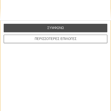
Βιμ Βέντερς
Συνέντευξη
ΣΥΜΦΩΝΩ
ΝΕΕΣ ΤΑΙΝΙΕΣ
ΠΕΡΙΣΣΟΤΕΡΕΣ ΕΠΙΛΟΓΕΣ
Γνήσιο Αντίγραφο
Certified Copy (Copie Conforme)
του Αμπάς Κιαροστάμι
Ο Παραχαράκτης
L’ Affaire Bojarski (The Moneymaker)
του Ζαν-Πολ Σαλομέ
Ο Κλειδαράς του Ενός Εκατομμυρίου
Le Million
του Γκρεγκουάρ Βινιερόν
Αυτό που Ξέρουν οι Γυναίκες
Pour le Plaisir