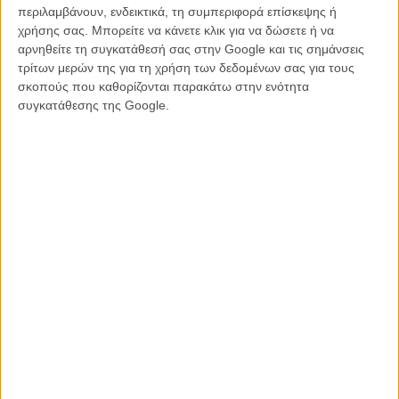
περιλαμβάνουν, ενδεικτικά, τη συμπεριφορά επίσκεψης ή
χρήσης σας. Μπορείτε να κάνετε κλικ για να δώσετε ή να
αρνηθείτε τη συγκατάθεσή σας στην Google και τις σημάνσεις
τρίτων μερών της για τη χρήση των δεδομένων σας για τους
σκοπούς που καθορίζονται παρακάτω στην ενότητα
συγκατάθεσης της Google.
Στο επίκεντρο της ιστορίας βρίσκεται ένα ρουμανο-νορβηγικό
ζευγάρι, που υποδύονται ο Σεμπάστιαν Σταν και η Ρενάτε Ράινσβε.
Οταν μετακομίζουν στη μικρή νορβηγική κοινότητα όπου μεγάλωσε
η γυναίκα, βρίσκονται αντιμέτωποι με τις τοπικές αρχές πρόνοιας,
σε μια ιστορία εμπνευσμένη από την πραγματική υπόθεση της
οικογένειας Μποντνάριου, που είχε προκαλέσει διεθνείς αντιδράσεις
πριν από μερικά χρόνια.
Το «Fjord» θεωρείται από πολλούς η πιο φιλόδοξη και ταυτόχρονα
πιο διεθνής ταινία της καριέρας του Μουντζίου μετά το «4 Μήνες, 3
Εβδομάδες και 2 Μέρες», που είχε επίσης κερδίσει τον Χρυσό
Φοίνικα το 2007.
Παράλληλα, η ταινία φέρνει στο προσκήνιο δύο ηθοποιούς που
βρίσκονται σε εξαιρετική φάση της καριέρας τους. Ο Σεμπάστιαν
Σταν συνεχίζει την οσκαρική του πορεία μετά το
«The Apprentice»
,