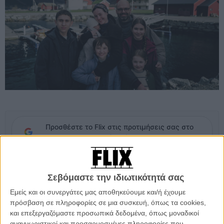
Προσθέστε το Flix στις προτιμήσεις σας στο
Google
Το «Fjord», η νέα ταινία του Ρουμάνου δημιουργού Κρίστιαν
Σεβόμαστε την ιδιωτικότητά σας
Μουντζίου, έχει ήδη εξασφαλίσει την επιλεξιμότητά της για το Οσκαρ
Διεθνούς Ταινίας, χωρίς να χρειάζεται να περάσει από τη συνήθη
Εμείς και οι συνεργάτες μας αποθηκεύουμε και/ή έχουμε
διαδικασία επιλογής κάποιας εθνικής επιτροπής.
πρόσβαση σε πληροφορίες σε μια συσκευή, όπως τα cookies,
και επεξεργαζόμαστε προσωπικά δεδομένα, όπως μοναδικοί
Η εξέλιξη αυτή οφείλεται στη νέα πολιτική της Ακαδημίας, σύμφωνα
αναγνωριστικοί και προσαρμοσμένες πληροφορίες που