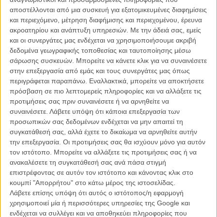
με την οποία οι νικητές κορυφαίων βραβείων σε συγκεκριμένα
αποστέλλονται από μια συσκευή για εξατομικευμένες διαφημίσεις
διεθνή φεστιβάλ αποκτούν αυτόματα δικαίωμα συμμετοχής στην
και περιεχόμενο, μέτρηση διαφήμισης και περιεχομένου, έρευνα
κατηγορία. Ως κάτοχος του φετινού Χρυσού Φοίνικα, το
«Fjord»
ακροατηρίου και ανάπτυξη υπηρεσιών.
Με την άδειά σας, εμείς
πληροί ήδη αυτή την προϋπόθεση.
και οι συνεργάτες μας ενδέχεται να χρησιμοποιήσουμε ακριβή
δεδομένα γεωγραφικής τοποθεσίας και ταυτοποίησης μέσω
Παρότι υπήρχαν ερωτήματα μετά την πρεμιέρα της ταινίας στις
σάρωσης συσκευών. Μπορείτε να κάνετε κλικ για να συναινέσετε
Κάννες σχετικά με το ποσοστό των αγγλόφωνων διαλόγων, η Neon,
στην επεξεργασία από εμάς και τους συνεργάτες μας όπως
που έχει αναλάβει τη διανομή της ταινίας στις ΗΠΑ, επιβεβαίωσε
περιγράφεται παραπάνω. Εναλλακτικά, μπορείτε να αποκτήσετε
πως το περιεχόμενο της συμμορφώνεται πλήρως με τους
πρόσβαση σε πιο λεπτομερείς πληροφορίες και να αλλάξετε τις
κανονισμούς της Ακαδημίας. Η ταινία περιλαμβάνει διαλόγους στα
προτιμήσεις σας πριν συναινέσετε ή να αρνηθείτε να
ρουμανικά, νορβηγικά, σουηδικά και αγγλικά, με τις μη αγγλόφωνες
συναινέσετε.
Λάβετε υπόψη ότι κάποια επεξεργασία των
γλώσσες να αποτελούν το μεγαλύτερο μέρος του έργου.
προσωπικών σας δεδομένων ενδέχεται να μην απαιτεί τη
συγκατάθεσή σας, αλλά έχετε το δικαίωμα να αρνηθείτε αυτήν
την επεξεργασία. Οι προτιμήσεις σας θα ισχύουν μόνο για αυτόν
τον ιστότοπο. Μπορείτε να αλλάξετε τις προτιμήσεις σας ή να
ανακαλέσετε τη συγκατάθεσή σας ανά πάσα στιγμή
επιστρέφοντας σε αυτόν τον ιστότοπο και κάνοντας κλικ στο
κουμπί "Απορρήτου" στο κάτω μέρος της ιστοσελίδας.
Λάβετε επίσης υπόψη ότι αυτός ο ιστότοπος/η εφαρμογή
χρησιμοποιεί μία ή περισσότερες υπηρεσίες της Google και
ενδέχεται να συλλέγει και να αποθηκεύει πληροφορίες που