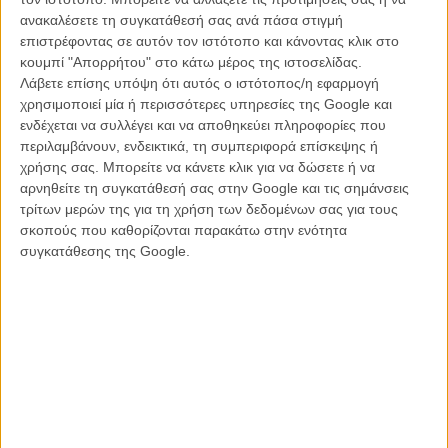
ανακαλέσετε τη συγκατάθεσή σας ανά πάσα στιγμή
«Ηρθα να σε προειδοποιήσω για κάτι που έρχεται. Και είναι
επιστρέφοντας σε αυτόν τον ιστότοπο και κάνοντας κλικ στο
μεγαλύτερο από μένα» λέει ο Μωυσής, δια στόματος Κρίστιαν Μπέιλ,
κουμπί "Απορρήτου" στο κάτω μέρος της ιστοσελίδας.
στον Ραμσή του αγνώριστου Τζόελ Ετζερτον
Λάβετε επίσης υπόψη ότι αυτός ο ιστότοπος/η εφαρμογή
χρησιμοποιεί μία ή περισσότερες υπηρεσίες της Google και
Κι εκεί που ο Σκοτ είχε ξεκινήσει την κινηματογραφική του αφήγηση
ενδέχεται να συλλέγει και να αποθηκεύει πληροφορίες που
με το γνωστό σήμα-κατατεθέν τρόπο (λιζα-γκεραντικές μουσικές και
περιλαμβάνουν, ενδεικτικά, τη συμπεριφορά επίσκεψης ή
slow motion) πέφτουν στα κεφάλια μας χαλάζια και ακρίδες. Ενα
χρήσης σας. Μπορείτε να κάνετε κλικ για να δώσετε ή να
μικρό δείγμα, ένα καταιγιστικό μοντάζ λίγων δευτερολέπτων, μας
αρνηθείτε τη συγκατάθεσή σας στην Google και τις σημάνσεις
υποψιάζει ότι αυτή η «Εξοδος» θα είναι πραγματικά μεγάλη.
τρίτων μερών της για τη χρήση των δεδομένων σας για τους
σκοπούς που καθορίζονται παρακάτω στην ενότητα
Εκτός από τον Μπέιλ και τον Ετζερτον, ο Σκοτ έχει συγκεντρώσει
συγκατάθεσης της Google.
ένα εντυπωσιακό καστ: η Σιγκούρνι Γουίβερ και ο Τζον Τορτούρο θα
υποδυθούν τους γονείς του Φαραώ Ραμσή, ενώ ο Ααρον Πολ,
φρέσκος από την επιτυχία του «Breaking Bad», θα δοκιμάσει το
ρόλο του Ιησού του Ναυή, του σκλάβου που ανέλαβε να οδηγήσει
το λαό του Ισραήλ στη Γη της Επαγγελίας μετά τον Μωυσή.