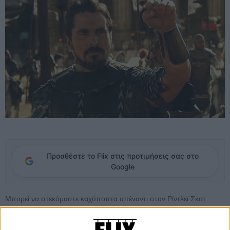
Προσθέστε το Flix στις προτιμήσεις σας στο
Google
Μπορεί να στεκόμαστε καχύποπτα απέναντι στον Ρίντλεϊ Σκοτ
τελευταία, καθώς, τουλάχιστον στο είδος της επιστημονικής
φαντασίας, όσα υπογράφει μοιάζουν με κακέκτυπα του παλιού