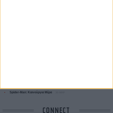
Ζαν-Πολ Σαλομέ
ΤΑ ΠΙΟ
ΔΙΑΒΑΣΜΕΝΑ
Οδύσσεια
01 ΙΟΥΛ
Save the Date! Δείτε πρώτοι το «Σεξ και Αίμα στο Καμπ Μίασμα»!
05
ΑΥΓ
Ο Τζάρεντ Λέτο αρνείται τις καταγγελίες: «Δεν έχω διαπράξει ποτέ
σεξουαλική επίθεση»
30 ΙΟΥΛ
10 καυτές ταινίες (+ 5 δροσερές επανεκδόσεις) για τον Αύγουστο
01
ΑΥΓ
Spider-Man: Καινούργια Μέρα
30 ΜΑΡ
CONNECT