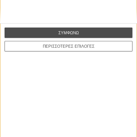
ΝΕΑ
ΣΥΜΦΩΝΩ
Μίλα μου για καλοκαιρινά φεστιβάλ κινηματογράφου
στην Ελλάδα
ΠΕΡΙΣΣΟΤΕΡΕΣ ΕΠΙΛΟΓΕΣ
Ο πιο αναλυτικός οδηγός των καλοκαιρινών φεστιβάλ σε νησιά και ηπειρωτική
Ελλάδα είναι εδώ
Η επιτυχία είναι υπερτιμημένη. Δεν σε κάνει
καλύτερο, δεν σε πάει πουθενά η επιτυχία. Είναι
απλώς ένα ωραίο, ανεβαστικό, επιφανειακό
συναίσθημα.»