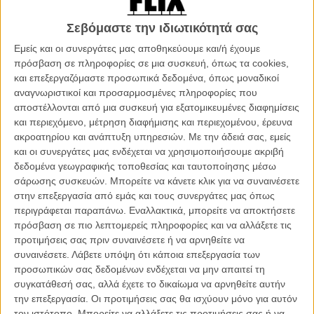
καλού του εαυτού. Ομως, ας μην υποτιμούμε τον σπουδαίο αυτόν
σκηνοθέτη. Ανάμεσα σε κακές ή μέτριες ταινίες, έχει πετάξει κι έναν
Σεβόμαστε την ιδιωτικότητά σας
«American Gangster». Και, πάνω από όλα, όταν αναμετρήθηκε με
το ανάστημα του ρωμαϊκού έπους, μας έδωσε έναν οσκαρικό
Εμείς και οι συνεργάτες μας αποθηκεύουμε και/ή έχουμε
«Μονομάχο» και έκανε σταρ τον Ράσελ Κρόου. Μήπως λοιπόν η
πρόσβαση σε πληροφορίες σε μια συσκευή, όπως τα cookies,
είσοδός του ξανά στην πιο δημιουργική του φάση είναι η... Εξοδός
και επεξεργαζόμαστε προσωπικά δεδομένα, όπως μοναδικοί
του;
αναγνωριστικοί και προσαρμοσμένες πληροφορίες που
αποστέλλονται από μια συσκευή για εξατομικευμένες διαφημίσεις
UPDATE 2/9:
Δείτε στο τέλος του κειμένου το featurette βίντεο από
και περιεχόμενο, μέτρηση διαφήμισης και περιεχομένου, έρευνα
τα γυρίσματα που μόλις κυκλοφόρησε.**
ακροατηρίου και ανάπτυξη υπηρεσιών.
Με την άδειά σας, εμείς
και οι συνεργάτες μας ενδέχεται να χρησιμοποιήσουμε ακριβή
Το πολυαναμενόμενο ιστορικό έπος του Ρίντλεϊ Σκοτ «Exodus:
δεδομένα γεωγραφικής τοποθεσίας και ταυτοποίησης μέσω
Gods and Kings» είναι φυσικά η βιβλική ιστορία του Μωυσή, η
σάρωσης συσκευών. Μπορείτε να κάνετε κλικ για να συναινέσετε
οποία ξεκινά από τα χρόνια που ακόμα απολάμβανε τα
στην επεξεργασία από εμάς και τους συνεργάτες μας όπως
πλεονεκτήματα τόσο της εβραϊκής όσο και της αιγυπτιακής
περιγράφεται παραπάνω. Εναλλακτικά, μπορείτε να αποκτήσετε
ταυτότητάς του. Ηταν φίλος με τον Ραμσή, μέχρι που είδε να
πρόσβαση σε πιο λεπτομερείς πληροφορίες και να αλλάξετε τις
απειλείται η ζωή ενός Ισραηλίτη αδελφού του, και οι δυο τους
προτιμήσεις σας πριν συναινέσετε ή να αρνηθείτε να
μπήκαν σε μία πολεμική αναμέτρηση που συμβόλιζε το σχίσμα
συναινέσετε.
Λάβετε υπόψη ότι κάποια επεξεργασία των
Αιγυπτίων και Εβραίων.
προσωπικών σας δεδομένων ενδέχεται να μην απαιτεί τη
συγκατάθεσή σας, αλλά έχετε το δικαίωμα να αρνηθείτε αυτήν
την επεξεργασία. Οι προτιμήσεις σας θα ισχύουν μόνο για αυτόν
τον ιστότοπο. Μπορείτε να αλλάξετε τις προτιμήσεις σας ή να