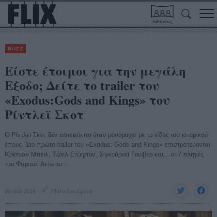
Αίθουσες
BUZZ
Είστε έτοιμοι για την μεγάλη
Εξοδο; Δείτε το trailer του
«Exodus:Gods and Kings» του
Ρίντλεϊ Σκοτ
O Ρίντλεϊ Σκοτ δεν αστειεύεται όταν μονομαχεί με το είδος του ιστορικού
έπους. Στο πρώτο trailer του «Exοdus: Gods and Kings» επιστρατεύονται
Κρίστιαν Μπέιλ, Τζόελ Ετζερτον, Σιγκούρνεϊ Γουίβερ και... οι 7 πληγές
του Φαραώ. Δείτε το...
09 Ιούλ 2014
Πόλυ Λυκούργου