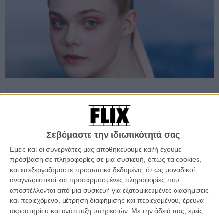
Προσθέστε το Flix στις προτιμήσεις σας στο
Google
Σεβόμαστε την ιδιωτικότητά σας
Εμείς και οι συνεργάτες μας αποθηκεύουμε και/ή έχουμε
«Αγαπητοί φίλοι, ναι είναι αλήθεια, η Ελ Φάνινγκ θα είναι μια super
πρόσβαση σε πληροφορίες σε μια συσκευή, όπως τα cookies,
cool γυναίκα θαύμα στο Neon Demon». Με αυτή τη φράση
και επεξεργαζόμαστε προσωπικά δεδομένα, όπως μοναδικοί
ανακοίνωσε από τον προσωπικό του λογαριασμό στο twitter τα νέα
αναγνωριστικοί και προσαρμοσμένες πληροφορίες που
της εύρεσης της πρωταγωνίστριας της νέας ταινίας του ο Ρεφν,
αποστέλλονται από μια συσκευή για εξατομικευμένες διαφημίσεις
δείχνοντας αναμφίβολα ενθουσιασμένος.
και περιεχόμενο, μέτρηση διαφήμισης και περιεχομένου, έρευνα
ακροατηρίου και ανάπτυξη υπηρεσιών.
Με την άδειά σας, εμείς
Το φιλμ είναι η πρώτη ταινία του Ρεφν μετά την αποτυχία του
«Μόνο