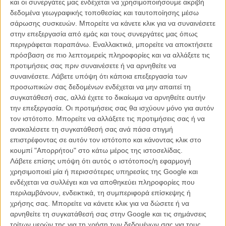
και οι συνεργάτες μας ενδέχεται να χρησιμοποιήσουμε ακριβή
ο Θεός Συγχωρεί»
και αναμφίβολα αναμένεται με ενδιαφέρον, από
δεδομένα γεωγραφικής τοποθεσίας και ταυτοποίησης μέσω
όλους όσους εξακολουθούν να πιστεύουν ότι ο σκηνοθέτης έχει κάτι
σάρωσης συσκευών. Μπορείτε να κάνετε κλικ για να συναινέσετε
περισσότερο να πει πέρα από τις θεαματικές εικόνες του.
στην επεξεργασία από εμάς και τους συνεργάτες μας όπως
περιγράφεται παραπάνω. Εναλλακτικά, μπορείτε να αποκτήσετε
Δεδομένου ότι κι αυτή η ταινία είναι ένα θρίλερ και μάλιστα
πρόσβαση σε πιο λεπτομερείς πληροφορίες και να αλλάξετε τις
τοποθετημένο στον χώρο της μόδας με την Φάνινγκ να υποδύεται
προτιμήσεις σας πριν συναινέσετε ή να αρνηθείτε να
ένα μοντέλο που μπλέκεται σε έναν σκοτεινό κόσμο, είναι σχεδόν
συναινέσετε.
Λάβετε υπόψη ότι κάποια επεξεργασία των
βέβαιο πως κι εδώ θα βρεθούμε αντιμέτωποι με έναν εξίσου όμορφο
προσωπικών σας δεδομένων ενδέχεται να μην απαιτεί τη
κινηματογραφικό κόσμο. Ελπίζουμε απλά να υπάρχει κάτι λίγο πιο
συγκατάθεσή σας, αλλά έχετε το δικαίωμα να αρνηθείτε αυτήν
βαθύ πίσω από την επιφάνεια.
την επεξεργασία. Οι προτιμήσεις σας θα ισχύουν μόνο για αυτόν
τον ιστότοπο. Μπορείτε να αλλάξετε τις προτιμήσεις σας ή να
Ο Ρεφν πάντως που έχει γράψει το σενάριο μαζί με την
ανακαλέσετε τη συγκατάθεσή σας ανά πάσα στιγμή
πρωτοεμφανιζόμενη απόφοιτο του τμήματος θεατρικής γραφής του
επιστρέφοντας σε αυτόν τον ιστότοπο και κάνοντας κλικ στο
Γέιλ, Μέρι Λος, δηλώνει πως η ιδέα για την ταινία του ήλθε όταν ένα
κουμπί "Απορρήτου" στο κάτω μέρος της ιστοσελίδας.
πρωί συνειδητοποίησε ότι στην ζωή του περιτριγυρίζεται κι
Λάβετε επίσης υπόψη ότι αυτός ο ιστότοπος/η εφαρμογή
εξουσιάζεται από γυναίκες. Οπότε μπορούμε τουλάχιστον να έχουμε
χρησιμοποιεί μία ή περισσότερες υπηρεσίες της Google και
σίγουρο ένα φεμινιστικό context.
ενδέχεται να συλλέγει και να αποθηκεύει πληροφορίες που
περιλαμβάνουν, ενδεικτικά, τη συμπεριφορά επίσκεψης ή
Πιθανότατα βίαιο και ματωμένο...
χρήσης σας. Μπορείτε να κάνετε κλικ για να δώσετε ή να
αρνηθείτε τη συγκατάθεσή σας στην Google και τις σημάνσεις
Διαβάστε ακόμη
τρίτων μερών της για τη χρήση των δεδομένων σας για τους