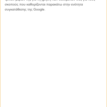
σκοπούς που καθορίζονται παρακάτω στην ενότητα
O Νίκολας Βίντινγκ Ρεφν επιστρέφει με μια ταινία τρόμου για τη
συγκατάθεσης της Google.
θανάσιμη γυναικεία ομορφιά
Tags:
Ελ Φάνινγκ,
Νίκολας Βίντινγκ Ρεφν,
Neon Demon
ΜΗ ΧΑΣΕΤΕ