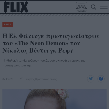
Αίθουσες
BUZZ
H Ελ Φάνινγκ πρωταγωνίστρια
του «The Neon Demon» του
Νίκολας Βίντινγκ Ρεφν
Η «θηλυκή ταινία τρόμου» του Δανού σκηνοθέτη βρήκε την
πρωταγωνίστρια της
07 Ιαν 2015
Γιώργος Κρασσακόπουλος