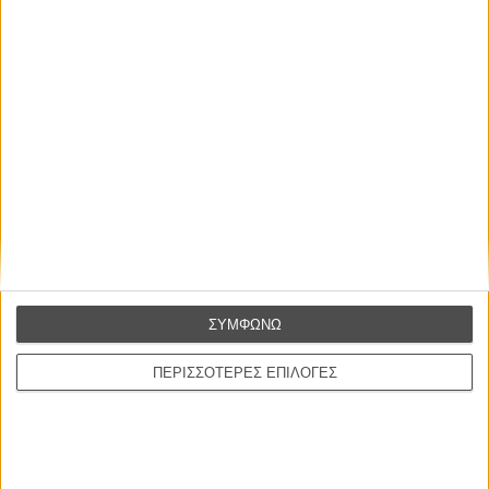
ΝΕΕΣ ΤΑΙΝΙΕΣ
Ο Παραχαράκτης
L’ Affaire Bojarski (The Moneymaker)
του Ζαν-Πολ Σαλομέ
Γνήσιο Αντίγραφο
Certified Copy (Copie Conforme)
του Αμπάς Κιαροστάμι
Ο Κλειδαράς του Ενός Εκατομμυρίου
Le Million
του Γκρεγκουάρ Βινιερόν
ΣΥΜΦΩΝΩ
Αυτό που Ξέρουν οι Γυναίκες
ΠΕΡΙΣΣΟΤΕΡΕΣ ΕΠΙΛΟΓΕΣ
Pour le Plaisir
του Ρεέμ Κερισί