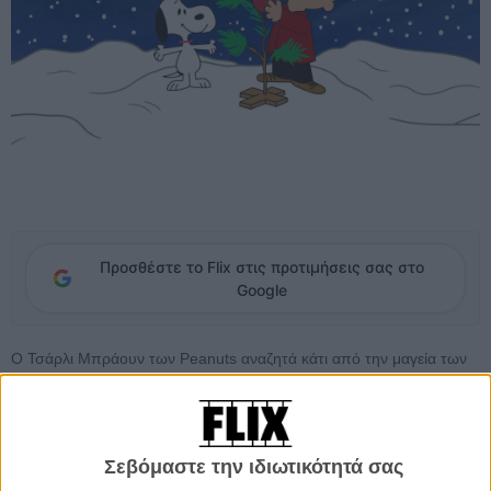
Προσθέστε το Flix στις προτιμήσεις σας στο
Google
Ο Τσάρλι Μπράουν των Peanuts αναζητά κάτι από την μαγεία των
Χριστουγέννων που ελάχιστη σχέση έχει με την
εμπορευματοποίηση των γιορτών στον σύγχρονο δυτικό κόσμο και
θα το καταφέρει, μέσα από αυτό το μικρού μήκους που μέσα στα
χρόνια έγινε τόσο απαραίτητο στις γιορτές, σχεδόν όσο και το
Σεβόμαστε την ιδιωτικότητά σας
Χριστουγεννιάτικο δέντρο.