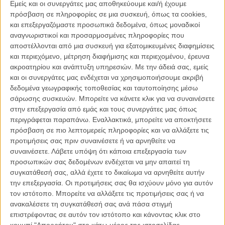
Εμείς και οι συνεργάτες μας αποθηκεύουμε και/ή έχουμε
Δείτε ακόμη:
Δεν γίνονται Χριστούγεννα χωρίς τον Τσάρλι
πρόσβαση σε πληροφορίες σε μια συσκευή, όπως τα cookies,
Μπράουν!
και επεξεργαζόμαστε προσωπικά δεδομένα, όπως μοναδικοί
αναγνωριστικοί και προσαρμοσμένες πληροφορίες που
To «A Charlie Brown Christmas» έκανε την πρεμιέρα του στις 9
αποστέλλονται από μια συσκευή για εξατομικευμένες διαφημίσεις
Δεκεμβρίου του 1965 και παρ΄ότι ούτε η δημιουργοί του, ούτε το
και περιεχόμενο, μέτρηση διαφήμισης και περιεχομένου, έρευνα
CBS που το είχε παραγγείλει ήταν απόλυτα ικανοποιημένοι από το
ακροατηρίου και ανάπτυξη υπηρεσιών.
Με την άδειά σας, εμείς
αποτέλεσμα -ο καθένας για τους δικούς του λόγους- έγινε η
και οι συνεργάτες μας ενδέχεται να χρησιμοποιήσουμε ακριβή
μεγαλύτερη επιτυχία των γιορτών, η θεαματικότητα του έφτασε το
δεδομένα γεωγραφικής τοποθεσίας και ταυτοποίησης μέσω
50%, οι κριτικοί δήλωσαν ενθουσιασμένοι, στα βραβεία Emmy, το
σάρωσης συσκευών. Μπορείτε να κάνετε κλικ για να συναινέσετε
ημίωρο επεισόδιο έφυγε με το βραβείο καλύτερου παιδικού
στην επεξεργασία από εμάς και τους συνεργάτες μας όπως
προγράμματος και ο δρόμος για ακόμη περισσότερα τηλεοπτικά
περιγράφεται παραπάνω. Εναλλακτικά, μπορείτε να αποκτήσετε
«Peanuts» είχε μόλις ανοίξει.
πρόσβαση σε πιο λεπτομερείς πληροφορίες και να αλλάξετε τις
προτιμήσεις σας πριν συναινέσετε ή να αρνηθείτε να
συναινέσετε.
Λάβετε υπόψη ότι κάποια επεξεργασία των
προσωπικών σας δεδομένων ενδέχεται να μην απαιτεί τη
συγκατάθεσή σας, αλλά έχετε το δικαίωμα να αρνηθείτε αυτήν
την επεξεργασία. Οι προτιμήσεις σας θα ισχύουν μόνο για αυτόν
τον ιστότοπο. Μπορείτε να αλλάξετε τις προτιμήσεις σας ή να
ανακαλέσετε τη συγκατάθεσή σας ανά πάσα στιγμή
επιστρέφοντας σε αυτόν τον ιστότοπο και κάνοντας κλικ στο
κουμπί "Απορρήτου" στο κάτω μέρος της ιστοσελίδας.