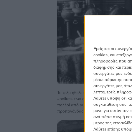
Εμείς και οι συνεργ
cookies, και επεξε
πληροφορίες που απο
διαφήμισης και περι
συνεργάτες μας ενδέ
μέσω σάρωσης συσκευ
συνεργάτες μας όπω
λεπτομερείς πληροφορ
Το φιλμ ήθελε ανάμεσα σε άλλα, να είναι
Λάβετε υπόψη ότι κά
«poilus» των στρατιωτων στο μέτωπο, 
συγκατάθεσή σας, αλ
πολλοί από αυτούς δεν θα τους έβλεπαν 
μόνο για αυτόν τον 
προπαγάνδας τότε είναι μια από τις πι
ανά πάσα στιγμή επι
μέρος της ιστοσελίδα
Λάβετε επίσης υπόψη