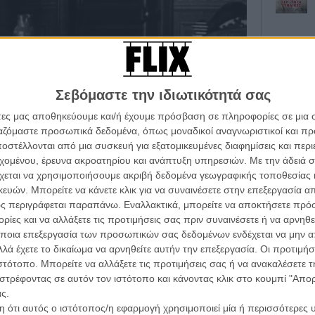
Σεβόμαστε την ιδιωτικότητά σας
άτες μας αποθηκεύουμε και/ή έχουμε πρόσβαση σε πληροφορίες σε μια
Οι Αρμονί
ργαζόμαστε προσωπικά δεδομένα, όπως μοναδικοί αναγνωριστικοί και 
Werckmei
Μπέλα Τα
στέλλονται από μια συσκευή για εξατομικευμένες διαφημίσεις και περ
εχομένου, έρευνα ακροατηρίου και ανάπτυξη υπηρεσιών.
Με την άδειά σα
Μια Θέση 
χεται να χρησιμοποιήσουμε ακριβή δεδομένα γεωγραφικής τοποθεσίας 
A Place in
Τζορτζ Στί
ών. Μπορείτε να κάνετε κλικ για να συναινέσετε στην επεξεργασία απ
ς περιγράφεται παραπάνω. Εναλλακτικά, μπορείτε να αποκτήσετε πρό
Οδύσσεια
ίες και να αλλάξετε τις προτιμήσεις σας πριν συναινέσετε ή να αρνηθεί
 μια ταινία που θα τόνωνε το ηθικό όχι μόνο των
The Odys
ποια επεξεργασία των προσωπικών σας δεδομένων ενδέχεται να μην απ
Κρίστοφε
αλλά και των ανθρώπων που είχαν αφήσει πίσω και που
λά έχετε το δικαίωμα να αρνηθείτε αυτήν την επεξεργασία. Οι προτιμήσ
ποτέ ξανά, αλλά αν αυτό το κάνει μια ταινία
Ψηλά Τακ
ιστότοπο. Μπορείτε να αλλάξετε τις προτιμήσεις σας ή να ανακαλέσετε
ο τρυφερές ταινίες προπαγάνδας που γυρίστηκαν ποτέ.
Tacones l
στρέφοντας σε αυτόν τον ιστότοπο και κάνοντας κλικ στο κουμπί "Απ
Πέδρο Αλ
ς.
Ο Παραχα
 ότι αυτός ο ιστότοπος/η εφαρμογή χρησιμοποιεί μία ή περισσότερες 