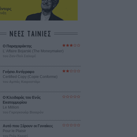
έντερς
ευξη
ΝΕΕΣ ΤΑΙΝΙΕΣ
Ο Παραχαράκτης
L’ Affaire Bojarski (The Moneymaker)
του Ζαν-Πολ Σαλομέ
Γνήσιο Αντίγραφο
Certified Copy (Copie Conforme)
του Αμπάς Κιαροστάμι
Ο Κλειδαράς του Ενός
Εκατομμυρίου
Le Million
του Γκρεγκουάρ Βινιερόν
Αυτό που Ξέρουν οι Γυναίκες
Pour le Plaisir
του Ρεέμ Κερισί