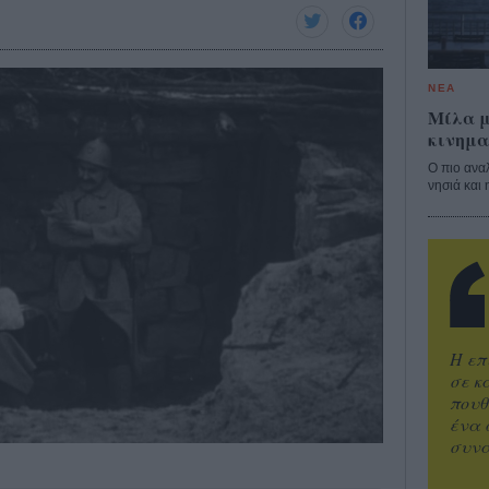
ΝΕΑ
Μίλα μ
κινημα
Ο πιο ανα
νησιά και 
Η επ
σε κ
πουθ
ένα 
συνα