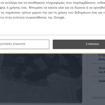
L’ Affaire
ι να συλλέγει και να αποθηκεύει πληροφορίες που περιλαμβάνουν, ενδεικ
Ζαν-Πολ 
ης ή χρήσης σας. Μπορείτε να κάνετε κλικ για να δώσετε ή να αρνηθε
 τις σημάνσεις τρίτων μερών της για τη χρήση των δεδομένων σας για
άτω στην ενότητα συγκατάθεσης της Google.
Οδύσ
Save
ΣΣΟΤΕΡΕΣ ΕΠΙΛΟΓΕΣ
ΣΥΜΦΩΝΩ
Καμπ
Ο Τζ
διαπ
10 κ
τον 
Spid