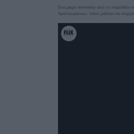
Ενα μικρό memento από το παρελθόν που
Χριστουγέννων, πόσο μάλλον σε στιγμές