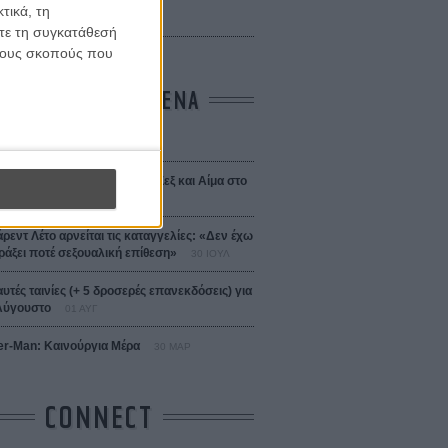
 Bojarski (The Moneymaker)
τικά, τη
Σαλομέ
ίτε τη συγκατάθεσή
 τους σκοπούς που
ΤΑ ΠΙΟ ΔΙΑΒΑΣΜΕΝΑ
σεια
01 ΙΟΥΛ
 the Date! Δείτε πρώτοι το «Σεξ και Αίμα στο
 Μίασμα»!
05 ΑΥΓ
άρεντ Λέτο αρνείται τις καταγγελίες: «Δεν έχω
ράξει ποτέ σεξουαλική επίθεση»
30 ΙΟΥΛ
αυτές ταινίες (+ 5 δροσερές επανεκδόσεις) για
Αύγουστο
01 ΑΥΓ
er-Man: Καινούργια Μέρα
30 ΜΑΡ
CONNECT