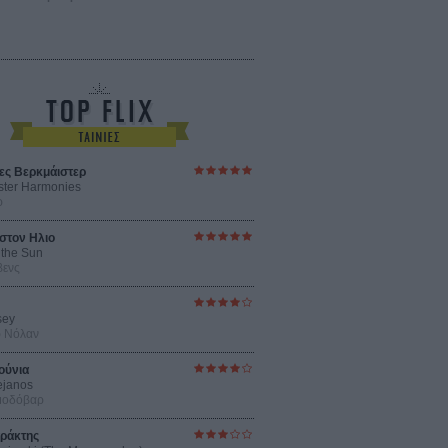
ες Βερκμάιστερ
ster Harmonies
ρ
στον Ηλιο
 the Sun
βενς
sey
ρ Νόλαν
ούνια
ejanos
μοδόβαρ
ράκτης