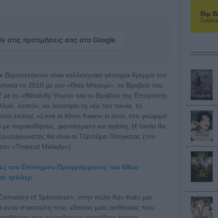
Βιμ Β
Συνέντ
ix στις προτιμήσεις σας στο Google
 Βερασετάκουν είναι καλλιτεχνικό γέννημα-θρέμμα του
ίνικα το 2010 με τον «Θείο Μπονμί», το Βραβείο του
ε το «Blissfully Yours» και το Βραβείο της Επιτροπής
λού, λοιπόν, να λανσάρει τη νέα του ταινία, το
ται επίσης «Love in Khon Kaen» κι είναι, στο γνώριμό
α με παραισθήσεις, φαντάσματα και αγάπη; Η ταινία θα
ρωταγωνιστές θα είναι οι Τζεντζίρα Πόνγκπας (του
ου «Tropical Malady»).
ινίες του Επίσημου Προγράμματος του 68ου
ι τρέιλερ
emetery of Splendour», στην πόλη Κον Καέν μια
ι έναν στρατιώτη που, εξαιτίας μιας ασθένειας που
αραισθήσεις που πυροδοτούν παράξενα όνειρα,