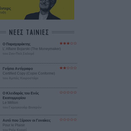
έντερς
ευξη
ΝΕΕΣ ΤΑΙΝΙΕΣ
Ο Παραχαράκτης
L’ Affaire Bojarski (The Moneymaker)
του Ζαν-Πολ Σαλομέ
Γνήσιο Αντίγραφο
Certified Copy (Copie Conforme)
του Αμπάς Κιαροστάμι
Ο Κλειδαράς του Ενός
Εκατομμυρίου
Le Million
του Γκρεγκουάρ Βινιερόν
Αυτό που Ξέρουν οι Γυναίκες
Pour le Plaisir
του Ρεέμ Κερισί