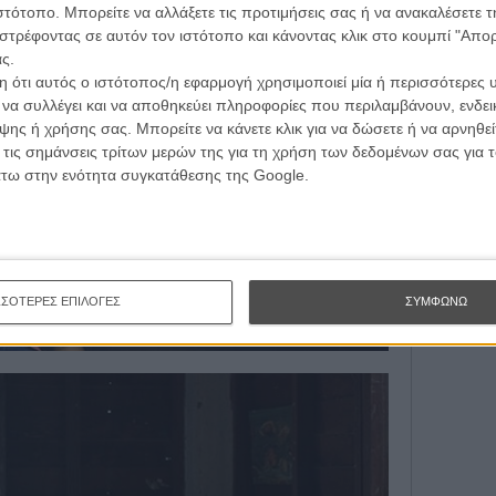
τογραφικές ειδήσεις | νέες ταινίες | πρόγραμμα αιθουσών για όλη την Ελλάδα |
ιστότοπο. Μπορείτε να αλλάξετε τις προτιμήσεις σας ή να ανακαλέσετε
Εγγράψου 
ές | συνεντεύξεις | απόψεις | αφιερώματα | διαγωνισμοί
στρέφοντας σε αυτόν τον ιστότοπο και κάνοντας κλικ στο κουμπί "Απ
ς.
 ότι αυτός ο ιστότοπος/η εφαρμογή χρησιμοποιεί μία ή περισσότερες 
Θέλω ν
ι να συλλέγει και να αποθηκεύει πληροφορίες που περιλαμβάνουν, ενδεικ
ΕΓΓΡΑΦΗ
ης ή χρήσης σας. Μπορείτε να κάνετε κλικ για να δώσετε ή να αρνηθε
 τις σημάνσεις τρίτων μερών της για τη χρήση των δεδομένων σας για
άτω στην ενότητα συγκατάθεσης της Google.
ΣΣΟΤΕΡΕΣ ΕΠΙΛΟΓΕΣ
ΣΥΜΦΩΝΩ