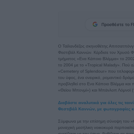
Προσθέστε το Fl
Ο Ταϊλανδέζος σκηνοθέτης Απιτσατπόνγκ
Φεστιβάλ Καννών. Κέρδισε τον Χρυσό Φο
τμήματος «Ενα Κάποιο Βλέμμα» το 2002 μ
το 2004 με το «Tropical Malady». Πού αλ
«Cemetery of Splendour» που τιτλοφορεί
του ύφος, ένα ονειρικό, ρομαντικό δράμ
προβληθεί στο Ενα Κάποιο Βλέμμα και π
«Θείου Μπονμί») και Μπάνλοπ Λόμνοϊ (τ
Διαβάστε αναλυτικά για όλες τις τα
Φεστιβάλ Καννών, με φωτογραφίες κα
Σύμφωνα με την επίσημη σύνοψη του «C
μοναχική μεσήλικη νοικοκυρά περποιείτα
σχετίζεται με τον ύπνο, βυθίζεται σε π