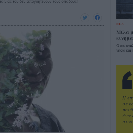
 ταινίας του δεν απογοητεύουν τους οπαδούς!
ΝΕΑ
Μίλα μ
κινημα
Ο πιο ανα
νησιά και 
Η επ
σε κ
πουθ
ένα 
συνα