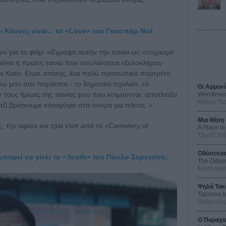
οι Κάννες είναι... το «Love» του Γκασπάρ Νοέ
υν για το φιλμ: «Εγραψα αυτήν την ταινία ως στοχασμό
είναι η πρώτη ταινία που εκτυλίσσεται εξολοκλήρου
ν Καέν. Είναι, επίσης, ένα πολύ προσωπικό πορτρέτο
ω μου σαν παράσιτα - το δημοτικό σχολείο, το
Οι Αρμονί
ν τους ήρωες της ταινίας μου που κοιμούνται, αποτίναξα
Werckmei
Μπέλα Τα
αζί βρίσκουμε καταφύγιο στα όνειρα για πάντα. »
Μια Θέση 
 την αφίσα και τρία κλιπ από το «Cemetery of
A Place in
Τζορτζ Στί
Οδύσσεια
πορεί να γίνει το «Youth» του Πάολο Σορεντίνο;
The Odys
Κρίστοφε
Ψηλά Τακ
Tacones l
Πέδρο Αλ
Ο Παραχα