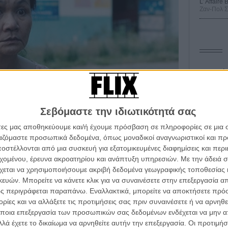
L’ Affaire
Ζαν-Πολ 
Οδύσ
Save
Καμπ
Σεβόμαστε την ιδιωτικότητά σας
Ο Τζ
άτες μας αποθηκεύουμε και/ή έχουμε πρόσβαση σε πληροφορίες σε μια
διαπ
ργαζόμαστε προσωπικά δεδομένα, όπως μοναδικοί αναγνωριστικοί και 
στέλλονται από μια συσκευή για εξατομικευμένες διαφημίσεις και περ
10 κ
α τα βλέπεις όλα σινεμά...
τον 
εχομένου, έρευνα ακροατηρίου και ανάπτυξη υπηρεσιών.
Με την άδειά σα
κινηματογραφική εβδομάδα
χεται να χρησιμοποιήσουμε ακριβή δεδομένα γεωγραφικής τοποθεσίας 
Spid
 τον τρόπο του flix
ών. Μπορείτε να κάνετε κλικ για να συναινέσετε στην επεξεργασία απ
ς περιγράφεται παραπάνω. Εναλλακτικά, μπορείτε να αποκτήσετε πρό
ίες και να αλλάξετε τις προτιμήσεις σας πριν συναινέσετε ή να αρνηθεί
wsletter
του flix, στο inbox σου
ποια επεξεργασία των προσωπικών σας δεδομένων ενδέχεται να μην απ
λά έχετε το δικαίωμα να αρνηθείτε αυτήν την επεξεργασία. Οι προτιμήσ