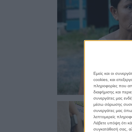
Εμείς και οι συνεργ
cookies, και επεξε
πληροφορίες που απο
για ν
διαφήμισης και περι
Η 
συνεργάτες μας ενδέ
με
μέσω σάρωσης συσκευ
συνεργάτες μας όπω
λεπτομερείς πληροφορ
το
ne
Λάβετε υπόψη ότι κά
συγκατάθεσή σας, αλ