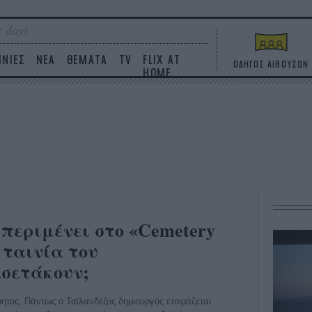
 days
ΙΝΙΕΣ
ΝΕΑ
ΘΕΜΑΤΑ
TV
FLIX AT
ΟΔΗΓΟΣ ΑΙΘΟΥΣΩΝ
HOME
 περιμένει στο «Cemetery
α ταινία του
σετάκουν;
ρητος. Πάντως ο Ταϊλανδέζος δημιουργός ετοιμάζεται