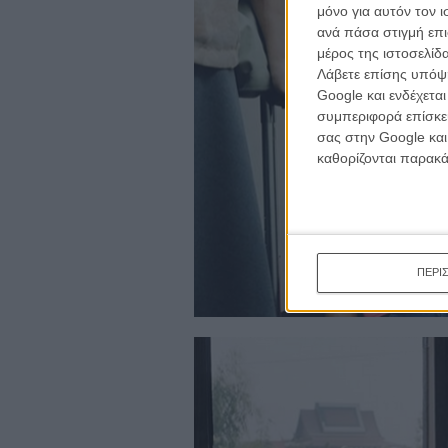
κινημα
μόνο για αυτόν τον 
κριτικ
ανά πάσα στιγμή επι
μέρος της ιστοσελίδα
Λάβετε επίσης υπόψη
Google και ενδέχετα
συμπεριφορά επίσκεψ
σας στην Google και
καθορίζονται παρακ
ΠΕΡΙ