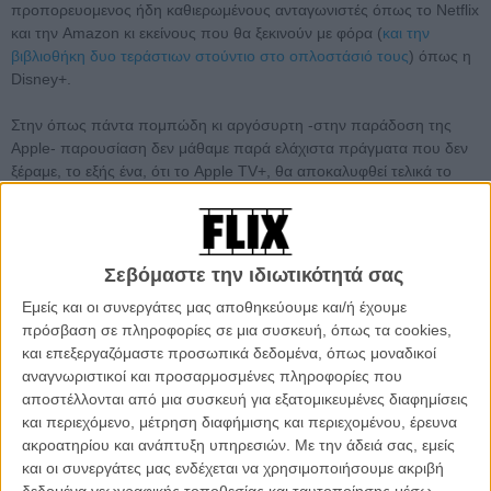
προπορευομενος ήδη καθιερωμένους ανταγωνιστές όπως το Netflix
και την Amazon κι εκείνους που θα ξεκινούν με φόρα (
και την
βιβλιοθήκη δυο τεράστιων στούντιο στο οπλοστάσιό τους
) όπως η
Disney+.
Στην όπως πάντα πομπώδη κι αργόσυρτη -στην παράδοση της
Apple- παρουσίαση δεν μάθαμε παρά ελάχιστα πράγματα που δεν
ξέραμε, το εξής ένα, ότι το Apple TV+, θα αποκαλυφθεί τελικά το
φθινόπωρο και θα είναι διαθέσιμο σε εκατό χώρες.
Σεβόμαστε την ιδιωτικότητά σας
Εμείς και οι συνεργάτες μας αποθηκεύουμε και/ή έχουμε
πρόσβαση σε πληροφορίες σε μια συσκευή, όπως τα cookies,
και επεξεργαζόμαστε προσωπικά δεδομένα, όπως μοναδικοί
αναγνωριστικοί και προσαρμοσμένες πληροφορίες που
αποστέλλονται από μια συσκευή για εξατομικευμένες διαφημίσεις
και περιεχόμενο, μέτρηση διαφήμισης και περιεχομένου, έρευνα
ακροατηρίου και ανάπτυξη υπηρεσιών.
Με την άδειά σας, εμείς
και οι συνεργάτες μας ενδέχεται να χρησιμοποιήσουμε ακριβή
δεδομένα γεωγραφικής τοποθεσίας και ταυτοποίησης μέσω