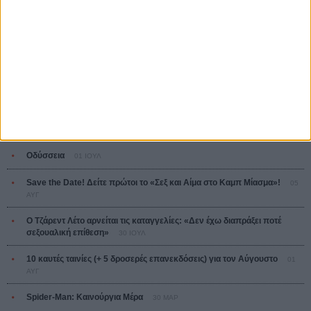
Πέδρο Αλμοδόβαρ
Ο Παραχαράκτης
L’ Affaire Bojarski (The Moneymaker)
Ζαν-Πολ Σαλομέ
ΤΑ ΠΙΟ
ΔΙΑΒΑΣΜΕΝΑ
Οδύσσεια
01 ΙΟΥΛ
Save the Date! Δείτε πρώτοι το «Σεξ και Αίμα στο Καμπ Μίασμα»!
05
ΑΥΓ
Ο Τζάρεντ Λέτο αρνείται τις καταγγελίες: «Δεν έχω διαπράξει ποτέ
σεξουαλική επίθεση»
30 ΙΟΥΛ
10 καυτές ταινίες (+ 5 δροσερές επανεκδόσεις) για τον Αύγουστο
01
ΑΥΓ
Spider-Man: Καινούργια Μέρα
30 ΜΑΡ