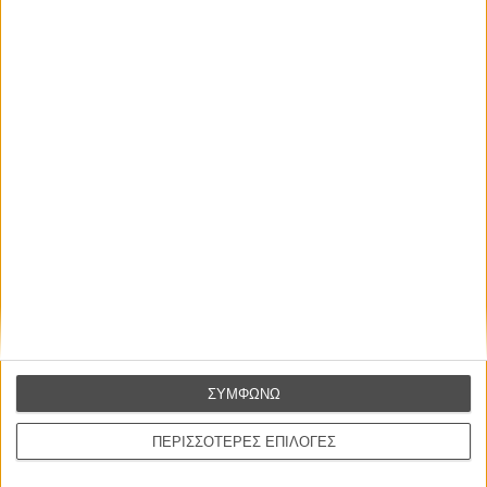
καθιστούν εξαρχής την Apple σε έναν από τους πιο σοβαρούς
παίκτες στο πεδίο του streaming αλλά μένει να δούμε πόσο
αξιοπρόσεκτος ανταγωνιστής θα είναι στους ήδη πρωτοπόρους
όταν η υπηρεσία της (αλλά και η τιμή της) αποκαλυφθεί το
φθινόπωρο.
ΣΥΜΦΩΝΩ
ΠΕΡΙΣΣΟΤΕΡΕΣ ΕΠΙΛΟΓΕΣ