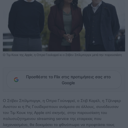
O Τιμ Κουκ της Apple, η Οπρα Γουίνφρεϊ κι ο Στίβεν Σπίλμπεργκ μετά την παρουσιάση
Προσθέστε το Flix στις προτιμήσεις σας στο
Google
Ο Στίβεν Σπίλμπεργκ, η Οπρα Γούινφρεϊ, ο Στιβ Καρέλ, η Τζένιφερ
Ανιστον κι η Ρις Γουίδερσπουν ανάμεσα σε άλλους, συνόδευσαν
τον Τιμ Κουκ της Apple επί σκηνής, στην παρουσίαση του
πολυσυζητημενου streaming service της εταιρειας που
λαχανιασμένο, θα δοκιμάσει το φθινόπωρο να προφτάσει τους