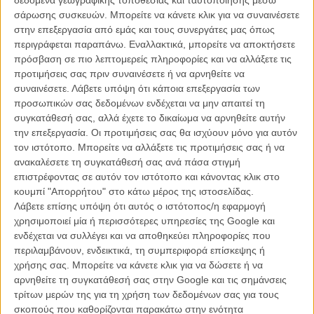
σάρωσης συσκευών. Μπορείτε να κάνετε κλικ για να συναινέσετε
Είδαμε επίσης λιγότερο από δυο λεπτά υλικού από σειρές που λίγο
στην επεξεργασία από εμάς και τους συνεργάτες μας όπως
πολύ ξέραμε ότι ετοιμάζονται, όπως το «Amazing Stories» του
περιγράφεται παραπάνω. Εναλλακτικά, μπορείτε να αποκτήσετε
Στίβεν Σπίλμπεργκ, το «The Morning Show», μια κομεντί με την
πρόσβαση σε πιο λεπτομερείς πληροφορίες και να αλλάξετε τις
Ανιστον την Γουίδερσπουν και τον Καρέλ στα παρασκήνια ενός ναι,
προτιμήσεις σας πριν συναινέσετε ή να αρνηθείτε να
πρωινού τηλεοπτικού σόου, ή το «See» μια δυστοπική
συναινέσετε.
Λάβετε υπόψη ότι κάποια επεξεργασία των
μελλοντολογική περιπέτεια με τον Τζέισον Μομόα γραμμένη από
προσωπικών σας δεδομένων ενδέχεται να μην απαιτεί τη
τον Στιβ Νάιτ του «Peaky Blinders».
συγκατάθεσή σας, αλλά έχετε το δικαίωμα να αρνηθείτε αυτήν
την επεξεργασία. Οι προτιμήσεις σας θα ισχύουν μόνο για αυτόν
Κι ακόμη, η Χάιλι Στάινφελντ φορά κοστούμια εποχής στο
τον ιστότοπο. Μπορείτε να αλλάξετε τις προτιμήσεις σας ή να
«Dickinson», ο Τζόελ Κίναμαν είναι αστροναύτης στο «For All
ανακαλέσετε τη συγκατάθεσή σας ανά πάσα στιγμή
Mankind», ο Τόμπι Κέμπελ πρωταγωνιστεί στο «Servant» του Μ.
επιστρέφοντας σε αυτόν τον ιστότοπο και κάνοντας κλικ στο
Νάιτ Σιάμαλαν, η Οκτάβια Σπένσερ κι ο Ααρον Πόλ στο «Truth Be
κουμπί "Απορρήτου" στο κάτω μέρος της ιστοσελίδας.
Told» και οι δημιουργοί του «It’s Always Sunny in Philadelphia»,
Λάβετε επίσης υπόψη ότι αυτός ο ιστότοπος/η εφαρμογή
υπόσχονται μια κωμική σειρά τοποθετημένη στην βιομηχανία των
χρησιμοποιεί μία ή περισσότερες υπηρεσίες της Google και
video games στο «Mythic Quest». Και φυσικά η Οπρα που βγήκε
ενδέχεται να συλλέγει και να αποθηκεύει πληροφορίες που
τελεταία στη σκηνή ανακοίνωσε δύο ντοκιμαντέρ και μια νέα εκδοχή
περιλαμβάνουν, ενδεικτικά, τη συμπεριφορά επίσκεψης ή
του διάσημου book club της.
χρήσης σας. Μπορείτε να κάνετε κλικ για να δώσετε ή να
αρνηθείτε τη συγκατάθεσή σας στην Google και τις σημάνσεις
Δείτε επίσης:
Η Apple συνεργάζεται με την A24 για την
τρίτων μερών της για τη χρήση των δεδομένων σας για τους
παραγωγή μιας σειράς ταινιών
σκοπούς που καθορίζονται παρακάτω στην ενότητα