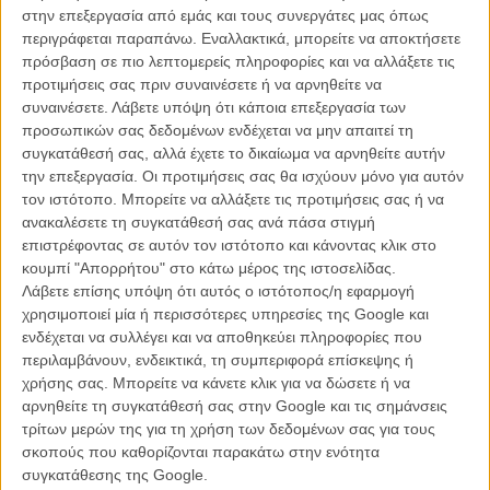
στην επεξεργασία από εμάς και τους συνεργάτες μας όπως
10 Crazy Clown Time
περιγράφεται παραπάνω. Εναλλακτικά, μπορείτε να αποκτήσετε
11 These Are My Friends
πρόσβαση σε πιο λεπτομερείς πληροφορίες και να αλλάξετε τις
12 Speed Roadster
προτιμήσεις σας πριν συναινέσετε ή να αρνηθείτε να
13 Movin’ On
συναινέσετε.
Λάβετε υπόψη ότι κάποια επεξεργασία των
14 She Rise Up
προσωπικών σας δεδομένων ενδέχεται να μην απαιτεί τη
συγκατάθεσή σας, αλλά έχετε το δικαίωμα να αρνηθείτε αυτήν
Δείτε το εξώφυλλο το άλμπουμ στο gallery!
την επεξεργασία. Οι προτιμήσεις σας θα ισχύουν μόνο για αυτόν
τον ιστότοπο. Μπορείτε να αλλάξετε τις προτιμήσεις σας ή να
ανακαλέσετε τη συγκατάθεσή σας ανά πάσα στιγμή
Tags:
λιντς,
ντέιβιντ λιντς,
ΚΑΡΕΝ Ο,
άλμπουμ,
δίσκος,
επιστρέφοντας σε αυτόν τον ιστότοπο και κάνοντας κλικ στο
τραγουδιστής
κουμπί "Απορρήτου" στο κάτω μέρος της ιστοσελίδας.
Λάβετε επίσης υπόψη ότι αυτός ο ιστότοπος/η εφαρμογή
χρησιμοποιεί μία ή περισσότερες υπηρεσίες της Google και
ενδέχεται να συλλέγει και να αποθηκεύει πληροφορίες που
περιλαμβάνουν, ενδεικτικά, τη συμπεριφορά επίσκεψης ή
χρήσης σας. Μπορείτε να κάνετε κλικ για να δώσετε ή να
αρνηθείτε τη συγκατάθεσή σας στην Google και τις σημάνσεις
τρίτων μερών της για τη χρήση των δεδομένων σας για τους
σκοπούς που καθορίζονται παρακάτω στην ενότητα
συγκατάθεσης της Google.