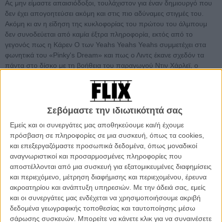
Ας μην είμαστε απαισιόδοξοι, τουλάχιστον για έναν δημιουργό που
δεν έχει απογοητεύσει ακόμη και στις πιο αδύναμες στιγμές του.
Ακόμη κι αν η είδηση της κυκλοφορίας του πρώτου του άλμπουμ
δεν συνοδεύεται από καμία έξτρα πληροφορία, εκτός από το
γεγονός πως η Κάρεν Ο των Yeahs Yeahs Yeahs συμμετέχει στα
φωνητικά του «Pinky's Dream» και πως ο Λιντς έκανε σχεδόν τα
πάντα στο δίσκο με τη βοήθεια του παραγωγού Ντιν Χάρλεϊ, ο
οποίος παίζει κιθάρα και ντραμς στα περισσότερα κομμάτια του
δίσκου.
Το tracklisting που ακολουθεί δίνει ίσως μια ιδέα για το τι ακριβώς
Σεβόμαστε την ιδιωτικότητά σας
συμβαίνει μέσα στο «Crazy Clown Time»:
Εμείς και οι συνεργάτες μας αποθηκεύουμε και/ή έχουμε
πρόσβαση σε πληροφορίες σε μια συσκευή, όπως τα cookies,
01 Pinky’s Dream
και επεξεργαζόμαστε προσωπικά δεδομένα, όπως μοναδικοί
02 Good Day Today
αναγνωριστικοί και προσαρμοσμένες πληροφορίες που
03 So Glad
αποστέλλονται από μια συσκευή για εξατομικευμένες διαφημίσεις
04 Noah’s Ark
και περιεχόμενο, μέτρηση διαφήμισης και περιεχομένου, έρευνα
05 Football Game
ακροατηρίου και ανάπτυξη υπηρεσιών.
Με την άδειά σας, εμείς
06 I Know
και οι συνεργάτες μας ενδέχεται να χρησιμοποιήσουμε ακριβή
07 Strange and Unproductive Thinking
δεδομένα γεωγραφικής τοποθεσίας και ταυτοποίησης μέσω
08 The Night Bell With Lightning
σάρωσης συσκευών. Μπορείτε να κάνετε κλικ για να συναινέσετε
09 Stone’s Gone Up