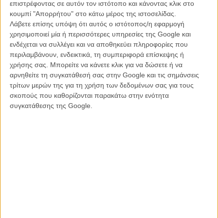
επιστρέφοντας σε αυτόν τον ιστότοπο και κάνοντας κλικ στο
Α, και για όσους αναρωτιούνται, το
«Transit»
έχει φτάσει στη
κουμπί "Απορρήτου" στο κάτω μέρος της ιστοσελίδας.
δεύτερη εβδομάδα προβολής του συνολικά τα 47 εισιτήρια!
Λάβετε επίσης υπόψη ότι αυτός ο ιστότοπος/η εφαρμογή
χρησιμοποιεί μία ή περισσότερες υπηρεσίες της Google και
Αναλυτικά τα εισιτήρια του τετραημέρου
:
ενδέχεται να συλλέγει και να αποθηκεύει πληροφορίες που
περιλαμβάνουν, ενδεικτικά, τη συμπεριφορά επίσκεψης ή
«Η Οργή των Τιτάνων»
, 44 αίθουσες στην Αθήνα, 90 πανελλαδικά,
χρήσης σας. Μπορείτε να κάνετε κλικ για να δώσετε ή να
60.515 εισιτήρια (1η εβδ.)
αρνηθείτε τη συγκατάθεσή σας στην Google και τις σημάνσεις
τρίτων μερών της για τη χρήση των δεδομένων σας για τους
«Αθικτοι»
, 11 αίθουσες στην Αθήνα, 13 πανελλαδικά, 16.718
σκοπούς που καθορίζονται παρακάτω στην ενότητα
εισιτήρια (1η εβδ.)
συγκατάθεσης της Google.
«Hunger Games»
, 22 αίθουσες στην Αθήνα, 43 πανελλαδικά,
13.137 εισιτήρια (2η εβδ.) / Σύνολο εισιτηρίων μέχρι σήμερα: 56.009
«
Το Κρυσφήγετο
», 16 αίθουσες στην Αθήνα, 29 πανελλαδικά, 8.030
εισιτήρια )2η εβδ.) / Σύνολο εισιτηρίων μέχρι σήμερα: 31.597
«Εξωτικό Ξενοδοχείο Μάριγκολντ»
, 11 αίθουσες στην Αθήνα, 11
πανελλαδικά, 4.677 εισιτήρια (1η εβδ.)
«Τα Χιόνια του Κιλιμάντζαρο»
, 5 αίθουσες στην Αθήνα, 3.354