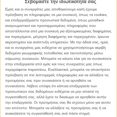
Σεβόμαστε την ιδιωτικότητά σας
Ελλάδα.
Εμείς και οι συνεργάτες μας αποθηκεύουμε και/ή έχουμε
πρόσβαση σε πληροφορίες σε μια συσκευή, όπως τα cookies,
Και από την άλλη στους «Αθικτους», την ταινία που έχει κερδίσει
και επεξεργαζόμαστε προσωπικά δεδομένα, όπως μοναδικοί
ήδη τον τίτλο της μεγαλύτερης ευρωπαϊκής επιτυχίας της χρονίας
αναγνωριστικοί και προσαρμοσμένες πληροφορίες που
και έδειξε να συγκινεί και τους Ελληνες.
αποστέλλονται από μια συσκευή για εξατομικευμένες διαφημίσεις
Ιδιαίτερο ενδιαφέρον παρουσιάζουν επίσης τα εισιτήρια του
και περιεχόμενο, μέτρηση διαφήμισης και περιεχομένου, έρευνα
«Εξωτικού Ξενοδοχείο Μάριγκολντ» που μοιάζει να άγγιξε τις
ακροατηρίου και ανάπτυξη υπηρεσιών.
Με την άδειά σας, εμείς
μεγαλύτερες ηλικίες των θεατών αλλά και η είσοδος στο top ten της
και οι συνεργάτες μας ενδέχεται να χρησιμοποιήσουμε ακριβή
γοητευτικής «Γυναίκας του Πέμπτου» του Πάβελ Παβλικόσφκι.
δεδομένα γεωγραφικής τοποθεσίας και ταυτοποίησης μέσω
σάρωσης συσκευών. Μπορείτε να κάνετε κλικ για να συναινέσετε
Κατά τ' άλλα το «Hunger Games» δεν μοιάζει να ακολουθεί στην
στην επεξεργασία από εμάς και τους συνεργάτες μας όπως
Ελλάδα τη φόρα που έχει στο εξωτερικό (βρίσκεται για δεύτερη
περιγράφεται παραπάνω. Εναλλακτικά, μπορείτε να αποκτήσετε
εβδομάδα πρώτο στο αμερικανικό box - office όπως και στα
πρόσβαση σε πιο λεπτομερείς πληροφορίες και να αλλάξετε τις
περισσότερα ευρωπαϊκά). Αδικά, κατά τη γνώμη μας αφού είναι μια
προτιμήσεις σας πριν συναινέσετε ή να αρνηθείτε να
ταινία που δικαιολογεί στο έπακρο τη μανία που έχει δημιουργήσει.
συναινέσετε.
Λάβετε υπόψη ότι κάποια επεξεργασία των
προσωπικών σας δεδομένων ενδέχεται να μην απαιτεί τη
Οσο για τα «Χιόνια του Κιλιμάντζαρο» παραμένουν στο top ten ως
συγκατάθεσή σας, αλλά έχετε το δικαίωμα να αρνηθείτε αυτήν
μια απόδειξη πως μερικές φορές αξίζει να είσαι τολμηρός στις
την επεξεργασία. Οι προτιμήσεις σας θα ισχύουν μόνο για αυτόν
επιλογές της κινηματογραφικής σου εξόδου, ειδικά όταν ξέρεις πως
τον ιστότοπο. Μπορείτε να αλλάξετε τις προτιμήσεις σας ή να
θα δικαιωθείς.
ανακαλέσετε τη συγκατάθεσή σας ανά πάσα στιγμή