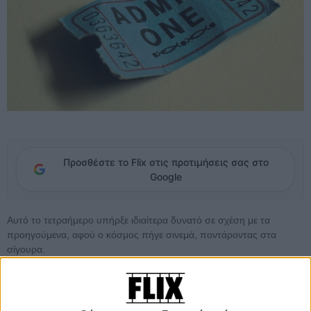
Προσθέστε το Flix στις προτιμήσεις σας στο
Google
Αυτό το τετραήμερο υπήρξε ιδιαίτερα δυνατό σε σχέση με τα
προηγούμενα, αφού ο κόσμος πήγε σινεμά, ποντάροντας στα
σίγουρα.
Από τη μία στην «Οργή των Τιτάνων», δηλαδή, που έκανε το
δεύτερο καλύτερο τετραήμερο του 2012 (πίσω από τον δεύτερο
«Σέρλοκ Χολμς») επιβεβαιώνοντας τη λατρεία για την Αρχαία