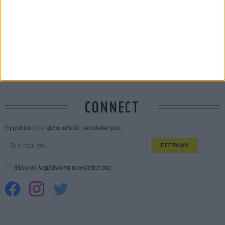
Ο Τζάρεντ Λέτο αρνείται τις καταγγελίες: «Δεν έχω διαπράξει ποτέ
σεξουαλική επίθεση»
30 ΙΟΥΛ
10 καυτές ταινίες (+ 5 δροσερές επανεκδόσεις) για τον Αύγουστο
01
ΑΥΓ
Spider-Man: Καινούργια Μέρα
30 ΜΑΡ
CONNECT
Εγγράψου στο εβδομαδιαίο newsletter μας.
ΕΓΓΡΑΦΗ
Θέλω να λαμβάνω τα newsletter σας.