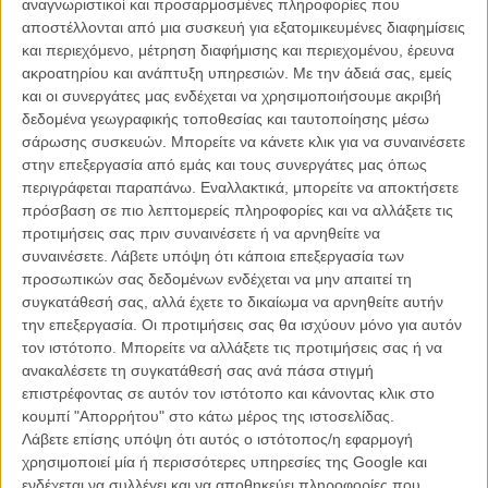
αναγνωριστικοί και προσαρμοσμένες πληροφορίες που
αποστέλλονται από μια συσκευή για εξατομικευμένες διαφημίσεις
Προϊστορικά τέρατα, μέλισσες που πετούν, ο Ναυτίλος από τις
και περιεχόμενο, μέτρηση διαφήμισης και περιεχομένου, έρευνα
«20.000 Λέυγες Κάτω από τη Θάλασσα», ο Μάικ Κέιν ως
ακροατηρίου και ανάπτυξη υπηρεσιών.
Με την άδειά σας, εμείς
γεροξεκούτης εξερευνητής και ο Ντουέιν Τζόνσον (βλ. The Rock) ως
και οι συνεργάτες μας ενδέχεται να χρησιμοποιήσουμε ακριβή
στοργικός πατριός, όλα μαζί και μερικά ακόμη εξωτικά και μη
δεδομένα γεωγραφικής τοποθεσίας και ταυτοποίησης μέσω
συνθέτουν ένα ταξίδι στη φαντασία που δύσκολα θα ενθουσιάζε
σάρωσης συσκευών. Μπορείτε να κάνετε κλικ για να συναινέσετε
ακόμη και το περιορισμένο target group των παιδιών στα οποία
στην επεξεργασία από εμάς και τους συνεργάτες μας όπως
απευθύνεται.
περιγράφεται παραπάνω. Εναλλακτικά, μπορείτε να αποκτήσετε
πρόσβαση σε πιο λεπτομερείς πληροφορίες και να αλλάξετε τις
Γειώνοντας την διάθεση για ελευθερία και – γιατί όχι; - αναρχία που
προτιμήσεις σας πριν συναινέσετε ή να αρνηθείτε να
ανέκαθεν υπήρξε το κέντρο στα αριστουργήματα του Ιουλίου Βερν
συναινέσετε.
Λάβετε υπόψη ότι κάποια επεξεργασία των
σε ένα αφελές αναμάσημα της σημασίας της οικογένειας
προσωπικών σας δεδομένων ενδέχεται να μην απαιτεί τη
(αμερικάνικης κατά προτίμηση!), το «Ταξίδι» τοποθετεί στον πυρήνα
συγκατάθεσή σας, αλλά έχετε το δικαίωμα να αρνηθείτε αυτήν
της δράσης την προβληματική σχέση ενός εφήβου με τον πατριό
την επεξεργασία. Οι προτιμήσεις σας θα ισχύουν μόνο για αυτόν
του που φυσικά θα δοκιμαστεί τόσο κατά τη διάρκεια αυτής της
τον ιστότοπο. Μπορείτε να αλλάξετε τις προτιμήσεις σας ή να
περιπέτειας ώστε να λήξει με ένα happy end.
ανακαλέσετε τη συγκατάθεσή σας ανά πάσα στιγμή
επιστρέφοντας σε αυτόν τον ιστότοπο και κάνοντας κλικ στο
Σαν συρραφή σκηνών που διαδραματίζονται σε τρεις διαστάσεις σε
κουμπί "Απορρήτου" στο κάτω μέρος της ιστοσελίδας.
κάποιο entertainment park κάπου στον πλανήτη, το «Ταξίδι»
Λάβετε επίσης υπόψη ότι αυτός ο ιστότοπος/η εφαρμογή
μπορεί να είναι εύπεπτο και υπό συνθήκες διασκεδαστικό, αλλά
χρησιμοποιεί μία ή περισσότερες υπηρεσίες της Google και
αυτό δεν αρκεί για να ολοκληρώσει ακόμη και μια παιδική ταινία,
ενδέχεται να συλλέγει και να αποθηκεύει πληροφορίες που