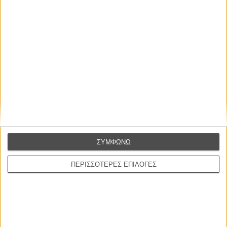
Οι Αρμονίες Βερκμάιστερ
Werckmeister Harmonies
Μπέλα Ταρ
Μια Θέση στον Ηλιο
A Place in the Sun
Τζορτζ Στίβενς
Οδύσσεια
The Odyssey
Κρίστοφερ Νόλαν
Ψηλά Τακούνια
ΣΥΜΦΩΝΩ
Tacones lejanos
Πέδρο Αλμοδόβαρ
ΠΕΡΙΣΣΟΤΕΡΕΣ ΕΠΙΛΟΓΕΣ
Ο Παραχαράκτης
L’ Affaire Bojarski (The Moneymaker)
Ζαν-Πολ Σαλομέ