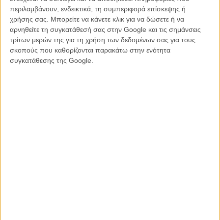
προκαταβάλλοντας αυθαίρετα πως οι μικροί θεατές αρκούνται στα
περιλαμβάνουν, ενδεικτικά, τη συμπεριφορά επίσκεψης ή
λίγα.
χρήσης σας. Μπορείτε να κάνετε κλικ για να δώσετε ή να
αρνηθείτε τη συγκατάθεσή σας στην Google και τις σημάνσεις
Ειδικά όταν ακόμη και είκοσι σελίδες της «Μυστηριώδους Νήσου»
τρίτων μερών της για τη χρήση των δεδομένων σας για τους
του Ιουλίου Βερν είναι πιο κινηματογραφικές, πιο θεαματικές, πιο
σκοπούς που καθορίζονται παρακάτω στην ενότητα
συγκινητικές και πιο τρισδιάστατες από τη μιάμιση περίπου ώρα
συγκατάθεσης της Google.
που διαρκεί αυτη η ταινία.