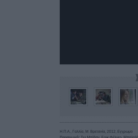
Η.Π.Α., Γαλλία, Μ. Βρετανία, 2012, Εγχρωμο
Παραγωγή:
Τιμ Μπίβαν, Ερικ Φέλνερ, Μπαλτά