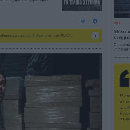
ΝΕΑ
Μίλα μ
κινημα
 αίθουσα και ώρα προβολών σε όλη την Ελλάδα
Ο πιο ανα
νησιά και 
Η επ
σε κ
πουθ
ένα 
συνα