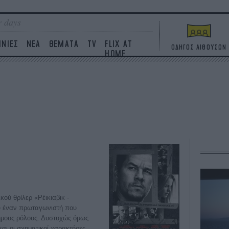
 days
ΙΝΙΕΣ
ΝΕΑ
ΘΕΜΑΤΑ
TV
FLIX AT
ΟΔΗΓΟΣ ΑΙΘΟΥΣΩΝ
HOME
κού θρίλερ «Ρέικιαβικ -
ού έναν πρωταγωνιστή που
ημους ρόλους. Δυστυχώς όμως
και οι σχηματικοί χαρακτήρες