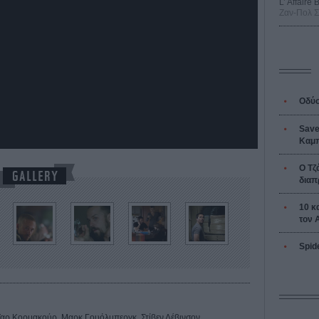
L’ Affaire
Ζαν-Πολ 
Οδύσ
Save
Καμπ
Ο Τζ
διαπ
10 κ
τον 
Spid
ζαρ Κορμακούρ, Μαρκ Γουόλμπεργκ, Στίβεν Λέβινσον