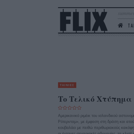
summer
ΤΑ
ΤΑΙΝΙΕΣ
Το Τελικό Χτύπημα
Αμερικανικό ριμέικ του ισλανδικού αστυνομι
Ρότερνταμ», με έμφαση στη δράση και ατ
κουβαλάει με πειθώ περιθωριακούς κακόφ
οι έντονες σεναριακές αδυναμίες, τα κλισέ 