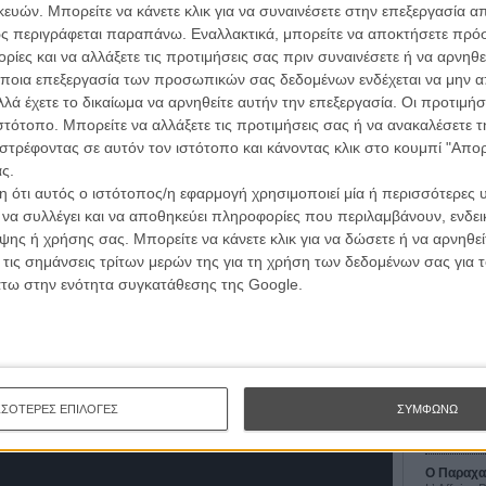
ών. Μπορείτε να κάνετε κλικ για να συναινέσετε στην επεξεργασία απ
 κλασικό.
ς περιγράφεται παραπάνω. Εναλλακτικά, μπορείτε να αποκτήσετε πρό
ίες και να αλλάξετε τις προτιμήσεις σας πριν συναινέσετε ή να αρνηθεί
ίναι έξυπνο, αλλά δεν είναι. Τα «heist» αστυνομικά
ποια επεξεργασία των προσωπικών σας δεδομένων ενδέχεται να μην απ
 μπάρα ψηλά: οφείλουν να σε μπερδέψουν, να σε
λά έχετε το δικαίωμα να αρνηθείτε αυτήν την επεξεργασία. Οι προτιμήσ
α προηγούνται της σκέψης σου και στο φινάλε να
ιστότοπο. Μπορείτε να αλλάξετε τις προτιμήσεις σας ή να ανακαλέσετε
παζλ. Εδώ, η κατασκευή του είναι προβλέψιμη, οι
στρέφοντας σε αυτόν τον ιστότοπο και κάνοντας κλικ στο κουμπί "Απ
ες του γεμάτοι κλισέ και, όσο κι αν καλές στιγμές στη
ς.
ρα, οι τρύπες του σεναρίου απογοητεύουν - με
Οι Αρμονί
 ότι αυτός ο ιστότοπος/η εφαρμογή χρησιμοποιεί μία ή περισσότερες 
«αμερικάνικο» τέλος.
Werckmei
ι να συλλέγει και να αποθηκεύει πληροφορίες που περιλαμβάνουν, ενδεικ
Μπέλα Τα
ης ή χρήσης σας. Μπορείτε να κάνετε κλικ για να δώσετε ή να αρνηθε
η εικόνα, στην στιβαρή γοητεία του Γουόλμπεργκ,
Μια Θέση 
 τις σημάνσεις τρίτων μερών της για τη χρήση των δεδομένων σας για
εν Φόστερ. Κάποιος να μαζέψει όμως τον Τζιοβάνι
A Place in
άτω στην ενότητα συγκατάθεσης της Google.
ικατούρα του πάλαι ποτέ εκπληκτικού εαυτού του. Κρίμα.
Τζορτζ Στί
έτριο αποτέλεσμα που γρήγορα το ξεχνάς...
Οδύσσεια
The Odys
Κρίστοφε
Ψηλά Τακ
ΣΣΟΤΕΡΕΣ ΕΠΙΛΟΓΕΣ
ΣΥΜΦΩΝΩ
Tacones l
Πέδρο Αλ
Ο Παραχα