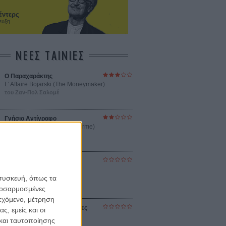
έντερς
ευξη
ΝΕΕΣ ΤΑΙΝΙΕΣ
Ο Παραχαράκτης
L’ Affaire Bojarski (The Moneymaker)
του Ζαν-Πολ Σαλομέ
Γνήσιο Αντίγραφο
Certified Copy (Copie Conforme)
του Αμπάς Κιαροστάμι
Ο Κλειδαράς του Ενός
Εκατομμυρίου
Le Million
 συσκευή, όπως τα
του Γκρεγκουάρ Βινιερόν
προσαρμοσμένες
ιεχόμενο, μέτρηση
Αυτό που Ξέρουν οι Γυναίκες
ς, εμείς και οι
Pour le Plaisir
και ταυτοποίησης
του Ρεέμ Κερισί