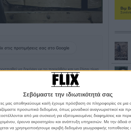
Βιμ Β
Συνέντ
ix στις προτιμήσεις σας στο Google
παθεί να ξεκόψει με το παρελθόν και να ζήσει τίμια.
ς του μπλέκει με τον μεγαλύτερο και πιο επικίνδυνο
εται να στήσει ένα τελευταίο κόλπο για να ισοφαρίσει
υ.
Σεβόμαστε την ιδιωτικότητά σας
αν ο πρωταγωνιστής και παραγωγός της original
άτες μας αποθηκεύουμε και/ή έχουμε πρόσβαση σε πληροφορίες σε μια
ταμ». Γνωρίζει πολύ καλά λοιπόν το ύφος και τον τόνο
ργαζόμαστε προσωπικά δεδομένα, όπως μοναδικοί αναγνωριστικοί και 
επιβάλει και, προς τιμήν του, καταφέρνει να μην
στέλλονται από μια συσκευή για εξατομικευμένες διαφημίσεις και περ
μανιέρες, αλλά να σκουριάσει την εικόνα και να γειώσει
εχομένου, έρευνα ακροατηρίου και ανάπτυξη υπηρεσιών.
Με την άδειά σα
της Νέας Ορλεάνης. Αυτό δημιουργεί απαιτήσεις ενός
χεται να χρησιμοποιήσουμε ακριβή δεδομένα γεωγραφικής τοποθεσίας 
ν Μαρκ Γουόλμπεργκ και τις αβίαστα χαμηλότονες