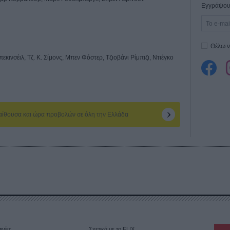
Εγγράψου 
Θέλω ν
ινσέιλ, Τζ. Κ. Σίμονς, Μπεν Φόστερ, Τζιοβάνι Ρίμπιζι, Ντιέγκο
 αίθουσα και ώρα προβολών σε όλη την Ελλάδα
ινίες
Σχετικά με το FLIX