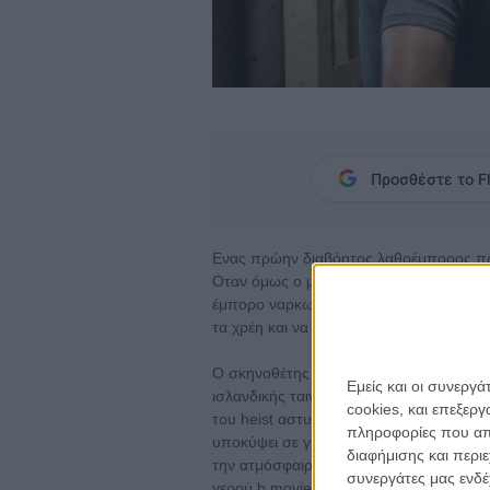
Προσθέστε το Fl
Ενας πρώην διαβόητος λαθρέμπορος προσ
Οταν όμως ο μικρός αδελφός της γυναίκα
έμπορο ναρκωτικών της πιάτσας, αναγκάζ
τα χρέη και να γλιτώσει την οικογένειά το
Ο σκηνοθέτης Μπαλτάζαρ Κορμακούρ ήτ
Εμείς και οι συνεργ
ισλανδικής ταινίας, «Ρέικιαβικ - Ρότερν
cookies, και επεξε
του heist αστυνομικού θρίλερ που θέλει 
πληροφορίες που απο
υποκύψει σε γυαλιστερές χολιγουντιανές 
διαφήμισης και περι
την ατμόσφαιρα των κακόφημων δρόμων 
συνεργάτες μας ενδέ
γερού b movie που με πρωταγωνιστή το