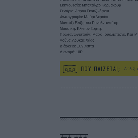
Σκηνοθεσία:
Μπαλτάζαρ Κορμακούρ
Σενάριο:
Ααρον Γκουζικόφσκι
Φωτογραφία:
Μπάρι Ακροϊντ
Μοντάζ:
Ελιζαμπέτ Ροναλντσντότιρ
Μουσική:
Κλίντον Σόρτερ
Πρωταγωνιστούν:
Μαρκ Γουόλμπεργκ, Κέιτ Μπεκ
Λούνα, Λούκας Χάας
Διάρκεια:
109 λεπτά
Διανομή:
UIP
ΠΟΥ ΠΑΙΖΕΤΑΙ;
Διάλεξε
Τα