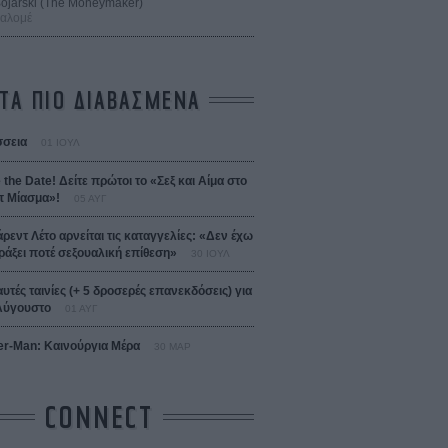
 Bojarski (The Moneymaker)
Σαλομέ
ΤΑ ΠΙΟ ΔΙΑΒΑΣΜΕΝΑ
σεια
01 ΙΟΥΛ
 the Date! Δείτε πρώτοι το «Σεξ και Αίμα στο
 Μίασμα»!
05 ΑΥΓ
άρεντ Λέτο αρνείται τις καταγγελίες: «Δεν έχω
ράξει ποτέ σεξουαλική επίθεση»
30 ΙΟΥΛ
αυτές ταινίες (+ 5 δροσερές επανεκδόσεις) για
Αύγουστο
01 ΑΥΓ
er-Man: Καινούργια Μέρα
30 ΜΑΡ
CONNECT