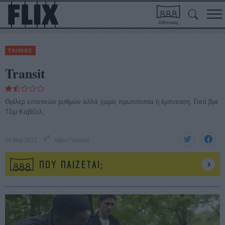
Αίθουσες
ΤΑΙΝΙΕΣ
Transit
Θρίλερ εντατικών ρυθμών αλλά χωρίς πρωτοτυπία ή έμπνευση. Γιατί βρε
Τζιμ Καβίζελ;
14 Μάρ 2012
Λήδα Γαλανού
ΠΟΥ ΠΑΙΖΕΤΑΙ;