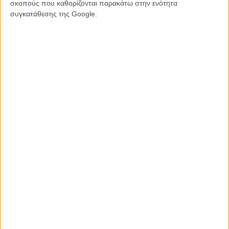
σκοπούς που καθορίζονται παρακάτω στην ενότητα
συγκατάθεσης της Google.
ΗΠΑ, 2012, Εγχρωμο
Παραγωγή:
Κόρτνεϊ Σόλομον
Σκηνοθεσία:
Αντόνιο Νέγκρετ
Σενάριο:
Μάικλ Γκιλβάρι
Φωτογραφία:
Γιαρόν Λέβι
Μοντάζ:
Γουίλιαμ Γιε
Μουσική:
Κρίστοφερ Γουέστλέικ
Πρωταγωνιστούν:
Τζέιμς Κάβιτζελ, Τζέιμς Φρέιν, Ελίζαμπεθ Ροχμ, Ντιόρα
Μπρεντ, Χάρολντ Περινό,