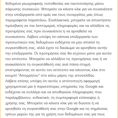
το πώς να ξεκινήσετε μια θεαματική κινηματογραφική καριέρα και να
δεδομένα γεωγραφικής τοποθεσίας και ταυτοποίησης μέσω
την καταστρέψετε με δική σας ευθύνη.
σάρωσης συσκευών. Μπορείτε να κάνετε κλικ για να συναινέσετε
στην επεξεργασία από εμάς και τους συνεργάτες μας όπως
Η ταινία γενικά στις περισσότερες χώρες βγήκε απ’ ευθείας σε DVD /
περιγράφεται παραπάνω. Εναλλακτικά, μπορείτε να αποκτήσετε
BluRay και, πραγματικά, την εποχή που στην Ελλάδα η ανέχεια έχει
πρόσβαση σε πιο λεπτομερείς πληροφορίες και να αλλάξετε τις
αρχίσει να διαπερνά και το σινεμά, είναι απορίας άξιο γιατί δεν έγινε
προτιμήσεις σας πριν συναινέσετε ή να αρνηθείτε να
το ίδιο κι εδώ.
συναινέσετε.
Λάβετε υπόψη ότι κάποια επεξεργασία των
προσωπικών σας δεδομένων ενδέχεται να μην απαιτεί τη
συγκατάθεσή σας, αλλά έχετε το δικαίωμα να αρνηθείτε αυτήν
την επεξεργασία. Οι προτιμήσεις σας θα ισχύουν μόνο για αυτόν
τον ιστότοπο. Μπορείτε να αλλάξετε τις προτιμήσεις σας ή να
ανακαλέσετε τη συγκατάθεσή σας ανά πάσα στιγμή
επιστρέφοντας σε αυτόν τον ιστότοπο και κάνοντας κλικ στο
κουμπί "Απορρήτου" στο κάτω μέρος της ιστοσελίδας.
Λάβετε επίσης υπόψη ότι αυτός ο ιστότοπος/η εφαρμογή
χρησιμοποιεί μία ή περισσότερες υπηρεσίες της Google και
ενδέχεται να συλλέγει και να αποθηκεύει πληροφορίες που
περιλαμβάνουν, ενδεικτικά, τη συμπεριφορά επίσκεψης ή
χρήσης σας. Μπορείτε να κάνετε κλικ για να δώσετε ή να
αρνηθείτε τη συγκατάθεσή σας στην Google και τις σημάνσεις
τρίτων μερών της για τη χρήση των δεδομένων σας για τους