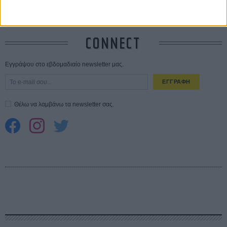
Spider-Man: Καινούργια Μέρα
30 ΜΑΡ
CONNECT
Εγγράψου στο εβδομαδιαίο newsletter μας.
ΕΓΓΡΑΦΗ
Θέλω να λαμβάνω τα newsletter σας.