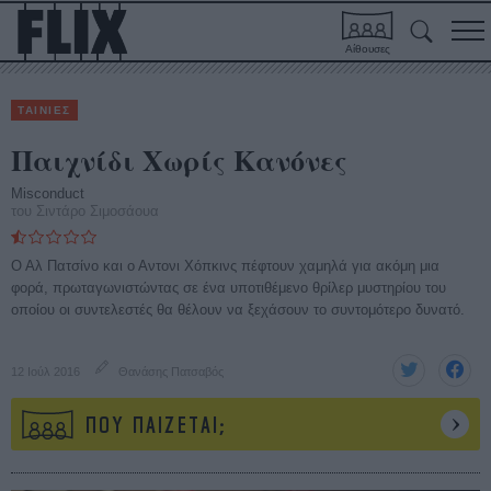
Αίθουσες
ΤΑΙΝΙΕΣ
Παιχνίδι Χωρίς Κανόνες
Misconduct
του Σιντάρο Σιμοσάουα
Ο Αλ Πατσίνο και ο Αντονι Χόπκινς πέφτουν χαμηλά για ακόμη μια
φορά, πρωταγωνιστώντας σε ένα υποτιθέμενο θρίλερ μυστηρίου του
οποίου οι συντελεστές θα θέλουν να ξεχάσουν το συντομότερο δυνατό.
12 Ιούλ 2016
Θανάσης Πατσαβός
ΠΟΥ ΠΑΙΖΕΤΑΙ;