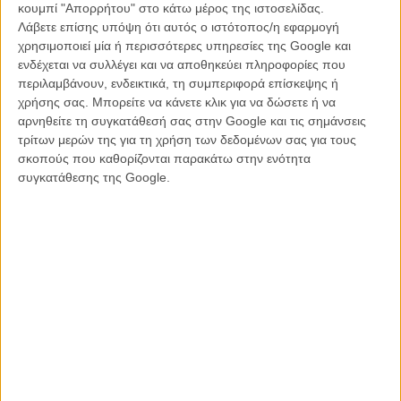
ενδιαφέροντα θρίλερ της δεκαετίας του ’80 και ’90, κι ακόμα
κουμπί "Απορρήτου" στο κάτω μέρος της ιστοσελίδας.
περισσότερες ασήμαντες απομιμήσεις τους που δικαίως χάθηκαν
Λάβετε επίσης υπόψη ότι αυτός ο ιστότοπος/η εφαρμογή
στα ράφια των βιντεοκλάμπ, το σκηνοθετικό ντεμπούτο του Σιντάρο
χρησιμοποιεί μία ή περισσότερες υπηρεσίες της Google και
Σιμοσάουα, παραγωγού ταινιών τρόμου όπως η αμερικανική
ενδέχεται να συλλέγει και να αποθηκεύει πληροφορίες που
«Κατάρα» και τηλεοπτικών σειρών όπως το «The Following»,
περιλαμβάνουν, ενδεικτικά, τη συμπεριφορά επίσκεψης ή
πασχίζει μάταια να κρατήσει το ενδιαφέρον συσσωρεύοντας τη μια
χρήσης σας. Μπορείτε να κάνετε κλικ για να δώσετε ή να
ανατροπή μετά την άλλη, ξεχνώντας όμως να μας πείσει ότι όλο
αρνηθείτε τη συγκατάθεσή σας στην Google και τις σημάνσεις
αυτό το συνονθύλευμα έχει πραγματικά κάποιο νόημα.
τρίτων μερών της για τη χρήση των δεδομένων σας για τους
σκοπούς που καθορίζονται παρακάτω στην ενότητα
Απαγωγές, προδοσίες, εκβιασμοί, απιστίες, φόνοι και συνομωσίες
συγκατάθεσης της Google.
συνωστίζονται γενναιόδωρα στα 100 περίπου λεπτά του φιλμ, όμως
η σωρεία κλισέ που σερβίρονται ως ιντριγκαδόρικες ανατροπές, οι
απίθανες συμπτώσεις και η παντελής απουσία αληθοφάνειας
κάνουν το όποιο σασπένς χτίζει επιμελώς η ιλουστρασιόν νυχτερινή
φωτογραφία να εξανεμιστεί από πολύ νωρίς.
Οσο για το καστ, μπορεί οι κράχτες Αντονι Χόπκινς και Αλ Πατσίνο
να υποδύονται ουσιαστικά δεύτερους ρόλους, ωστόσο οι συνήθεις
μανιέρες τους είναι αρκετές για να εξαφανίσουν τους
συμπρωταγωνιστές τους οι οποίοι προσπαθούν απεγνωσμένα να
επιπλεύσουν αντιμέτωποι με τους αφόρητα στερεοτυπικούς
χαρακτήρες τους.