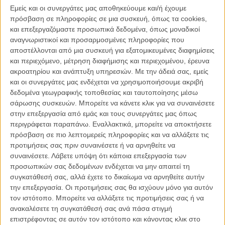
εργάζεται, πατάει επί πτωμάτων προκειμένου να κερδίσει κάποιες
Εμείς και οι συνεργάτες μας αποθηκεύουμε και/ή έχουμε
υποθέσεις. Οταν του ανατίθεται μια υπόθεση εναντίον του
πρόσβαση σε πληροφορίες σε μια συσκευή, όπως τα cookies,
προέδρου μιας πανίσχυρης φαρμακοβιομηχανίας, θεωρεί ότι είναι η
και επεξεργαζόμαστε προσωπικά δεδομένα, όπως μοναδικοί
ευκαιρία του να ξεχωρίσει και πιστεύει ότι τίποτα δεν μπορεί να πάει
αναγνωριστικοί και προσαρμοσμένες πληροφορίες που
στραβά. Ομως εμφανίζεται στη ζωή του η μυστηριώδης Εμιλι, η
αποστέλλονται από μια συσκευή για εξατομικευμένες διαφημίσεις
πρώην κοπέλα του από το κολέγιο και τελείως αναπάντεχα τα
και περιεχόμενο, μέτρηση διαφήμισης και περιεχομένου, έρευνα
πράγματα θα πάρουν πολύ δυσάρεστη τροπή. Ο Μπεν σύντομα θα
ακροατηρίου και ανάπτυξη υπηρεσιών.
Με την άδειά σας, εμείς
βρεθεί μπλεγμένος σε μια υπόθεση εκβιασμού, δολιοφθοράς και
και οι συνεργάτες μας ενδέχεται να χρησιμοποιήσουμε ακριβή
δωροδοκίας.
δεδομένα γεωγραφικής τοποθεσίας και ταυτοποίησης μέσω
σάρωσης συσκευών. Μπορείτε να κάνετε κλικ για να συναινέσετε
Ενας φιλόδοξος ανερχόμενος δικηγόρος, μια σύζυγος σε κατάθλιψη
στην επεξεργασία από εμάς και τους συνεργάτες μας όπως
λόγω μιας πρόσφατης αποβολής, μια σέξι πρώην που επιστρέφει
περιγράφεται παραπάνω. Εναλλακτικά, μπορείτε να αποκτήσετε
με μυστηριώδη ατζέντα, μια θανάσιμη κόντρα ανάμεσα σε έναν
πρόσβαση σε πιο λεπτομερείς πληροφορίες και να αλλάξετε τις
αδίστακτο φαρμακοβιομήχανο και τον επικεφαλής μιας μεγάλης
προτιμήσεις σας πριν συναινέσετε ή να αρνηθείτε να
νομικής φίρμας, και –γιατί όχι;– ένας αινιγματικός, ετοιμοθάνατος
συναινέσετε.
Λάβετε υπόψη ότι κάποια επεξεργασία των
Κορεάτης εκτελεστής.
προσωπικών σας δεδομένων ενδέχεται να μην απαιτεί τη
συγκατάθεσή σας, αλλά έχετε το δικαίωμα να αρνηθείτε αυτήν
Το «Παιχνίδι Χωρίς Κανόνες» καλύπτει με ευκολία που σε κάνει να
την επεξεργασία. Οι προτιμήσεις σας θα ισχύουν μόνο για αυτόν
κουνάς το κεφάλι σου με απορία την απόσταση ανάμεσα στο
τον ιστότοπο. Μπορείτε να αλλάξετε τις προτιμήσεις σας ή να
απολύτως προβλέψιμο και στο σκανδαλωδώς ασυνάρτητο – κι
ανακαλέσετε τη συγκατάθεσή σας ανά πάσα στιγμή
αυτό δεν είναι ακριβώς για καλό. Φέρνοντας στο μυαλό δεκάδες πιο
επιστρέφοντας σε αυτόν τον ιστότοπο και κάνοντας κλικ στο