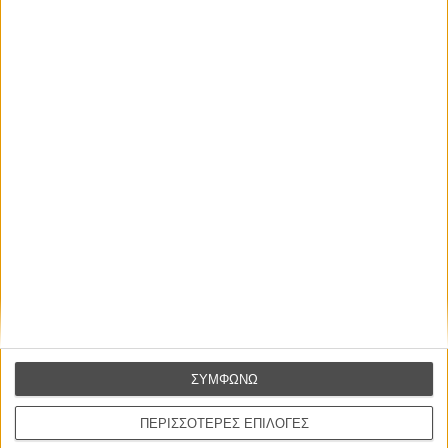
ΝΕΑ
Μίλα μου για καλοκαιρινά φεστιβάλ κινηματογράφου
στην Ελλάδα
Ο πιο αναλυτικός οδηγός των καλοκαιρινών φεστιβάλ σε νησιά και ηπειρωτική
Ελλάδα είναι εδώ
ΣΥΜΦΩΝΩ
ΠΕΡΙΣΣΟΤΕΡΕΣ ΕΠΙΛΟΓΕΣ
Η επιτυχία είναι υπερτιμημένη. Δεν σε κάνει