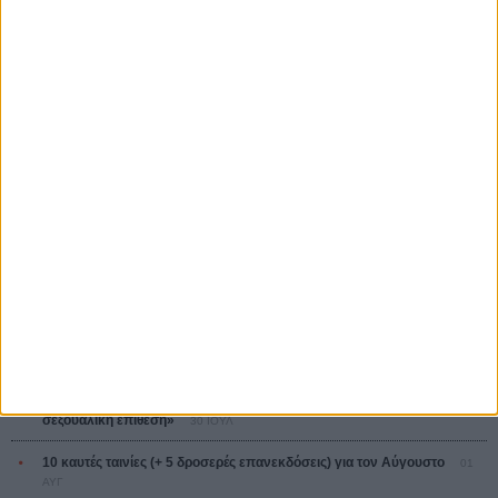
Ψηλά Τακούνια
Tacones lejanos
Πέδρο Αλμοδόβαρ
Ο Παραχαράκτης
L’ Affaire Bojarski (The Moneymaker)
Ζαν-Πολ Σαλομέ
ΤΑ ΠΙΟ
ΔΙΑΒΑΣΜΕΝΑ
Οδύσσεια
01 ΙΟΥΛ
Save the Date! Δείτε πρώτοι το «Σεξ και Αίμα στο Καμπ Μίασμα»!
05
ΑΥΓ
Ο Τζάρεντ Λέτο αρνείται τις καταγγελίες: «Δεν έχω διαπράξει ποτέ
σεξουαλική επίθεση»
30 ΙΟΥΛ
10 καυτές ταινίες (+ 5 δροσερές επανεκδόσεις) για τον Αύγουστο
01
ΑΥΓ