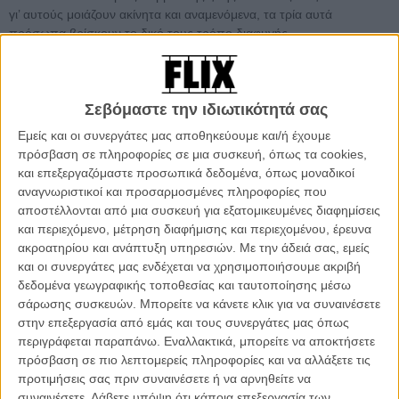
γι’ αυτούς μοιάζουν ακίνητα και αναμενόμενα, τα τρία αυτά
πρόσωπα βρίσκουν το δικό τους τρόπο διαφυγής.
Οπως και ο τίτλος του, που φέρνει στο μυαλό την Αγγλική πόλη
δίπλα στο Λονδίνο, αλλά είναι εκ πρώτης δύσκολος να ερμηνευτεί,
Σεβόμαστε την ιδιωτικότητά σας
έτσι και το ίδιο το φιλμ, μοιάζει για αρκετή ώρα με ένα αίνιγμα, μια
κωδικοποιημένη σειρά από στοιχεία που δεν έχεις το κλειδί να
Εμείς και οι συνεργάτες μας αποθηκεύουμε και/ή έχουμε
ερμηνεύσεις ή να βάλεις στην σωστή σειρά.
πρόσβαση σε πληροφορίες σε μια συσκευή, όπως τα cookies,
και επεξεργαζόμαστε προσωπικά δεδομένα, όπως μοναδικοί
Ενας εσωστρεφής, μοναχικός μαθητής περιμένει τον πατέρα του
αναγνωριστικοί και προσαρμοσμένες πληροφορίες που
έξω από το σχολείο. Εκείνος αργεί. Μένει να περιμένει μόνος. Μια
αποστέλλονται από μια συσκευή για εξατομικευμένες διαφημίσεις
όμορφη νεαρή γυναίκα τρέχει στον διάδρομο ενός γυμναστηρίου.
και περιεχόμενο, μέτρηση διαφήμισης και περιεχομένου, έρευνα
Πιο γρήγορα. Ιδρώνει. Σταματά. Συνεχίζει. Στο ψιλικατζίδικο του ένας
ακροατηρίου και ανάπτυξη υπηρεσιών.
Με την άδειά σας, εμείς
μεσήλικας έμπορος χαζεύει αγγελίες για τηλεφωνικό σεξ στην
και οι συνεργάτες μας ενδέχεται να χρησιμοποιήσουμε ακριβή
εφημερίδα. Τακτοποιεί κρουασάν. Βρίζει.
δεδομένα γεωγραφικής τοποθεσίας και ταυτοποίησης μέσω
σάρωσης συσκευών. Μπορείτε να κάνετε κλικ για να συναινέσετε
Για ώρα ακολουθούμε τους τρεις αυτούς χαρακτήρες στην
στην επεξεργασία από εμάς και τους συνεργάτες μας όπως
μονότονη, αδιάφορη καθημερινότητά τους. Στις απόπειρες τους σε
περιγράφεται παραπάνω. Εναλλακτικά, μπορείτε να αποκτήσετε
μια κανονική κοινωνική συμπεριφορά. Στο κυριακάτικο τραπέζι με
πρόσβαση σε πιο λεπτομερείς πληροφορίες και να αλλάξετε τις
την μητέρα και την γιαγιά του. Σε μια έξοδό της σε ένα κλαμπ. Στην
προτιμήσεις σας πριν συναινέσετε ή να αρνηθείτε να
δουλειά της στα δικαστήρια. Σε μια εκδρομή στη θάλασσα με την
συναινέσετε.
Λάβετε υπόψη ότι κάποια επεξεργασία των