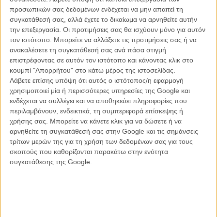
οικογένεια και τα παιδιά του.
προσωπικών σας δεδομένων ενδέχεται να μην απαιτεί τη
συγκατάθεσή σας, αλλά έχετε το δικαίωμα να αρνηθείτε αυτήν
Οι ζωές τους δεν φαίνεται να τέμνονται πουθενά, εκτός από τον
την επεξεργασία. Οι προτιμήσεις σας θα ισχύουν μόνο για αυτόν
τρόπο με τον οποίο το φιλμ τις κοιτάζει: Με μια στιλιζαρισμένη ματιά,
τον ιστότοπο. Μπορείτε να αλλάξετε τις προτιμήσεις σας ή να
αποδραματικοποιημένη, αυστηρή, σχεδόν κλινική. Επίμονη. Μέσα
ανακαλέσετε τη συγκατάθεσή σας ανά πάσα στιγμή
από βινιέτες που φαινομενικά δεν δείχνουν τίποτα περισσότερο από
επιστρέφοντας σε αυτόν τον ιστότοπο και κάνοντας κλικ στο
μονότονες εικόνες μιας αφόρητα κενής ζωής, μα που νιώθεις ότι
κουμπί "Απορρήτου" στο κάτω μέρος της ιστοσελίδας.
κρύβουν κάτι απροσδιόριστα ανησυχητικό.
Λάβετε επίσης υπόψη ότι αυτός ο ιστότοπος/η εφαρμογή
χρησιμοποιεί μία ή περισσότερες υπηρεσίες της Google και
Κάτι που γίνεται πιο σαφές στον τρόπο που κοιτάζουν τους άλλους.
ενδέχεται να συλλέγει και να αποθηκεύει πληροφορίες που
Που κάνουν σεξ. Και σχεδόν απόλυτα ξεκάθαρο, όταν οι ήρωες
περιλαμβάνουν, ενδεικτικά, τη συμπεριφορά επίσκεψης ή
μένουν μόνοι: Σε ένα δοκιμαστήριο. Στις τουαλέτες του σχολείου.
χρήσης σας. Μπορείτε να κάνετε κλικ για να δώσετε ή να
Στην άδεια τραπεζαρία του σπιτιού μετά από μια γιορτή γενεθλίων
αρνηθείτε τη συγκατάθεσή σας στην Google και τις σημάνσεις
που τελείωσε άσχημα.
τρίτων μερών της για τη χρήση των δεδομένων σας για τους
σκοπούς που καθορίζονται παρακάτω στην ενότητα
Σε αυτές τις στιγμές δείχνει να βρίσκεται το στοιχείο εκείνο που θα
συγκατάθεσης της Google.
βοηθήσει στην «λύση» του «αινίγματος» του «Luton». Τα σημάδια
που θα κάνουν την άγρια, σκληρή κατάληξη αυτής της ιστορίας να
μην μοιάζει σαν ένα αψυχολόγητο εύρημα προς εντυπωσιασμό, μα
σαν μια σοκαριστικά αληθινή ματιά σε μια σχεδόν νεκρωμένη,
κατατονική κοινωνία που αναζητά με κάθε τρόπο ένα νόημα, μια
διασκέδαση, αυτό που θα την κάνει να νιώσει. Κάτι. Οτιδήποτε.