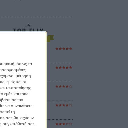
ες Βερκμάιστερ
ster Harmonies
ρ
 συσκευή, όπως τα
στον Ηλιο
προσαρμοσμένες
 the Sun
ιεχόμενο, μέτρηση
βενς
ς, εμείς και οι
και ταυτοποίησης
sey
ό εμάς και τους
ρ Νόλαν
σβαση σε πιο
τε να συναινέσετε.
ούνια
ejanos
αιτεί τη
μοδόβαρ
εις σας θα ισχύουν
 τη συγκατάθεσή σας
ράκτης