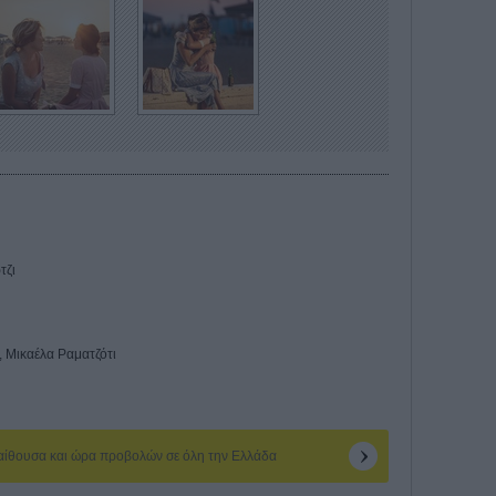
τζι
, Μικαέλα Ραματζότι
 αίθουσα και ώρα προβολών σε όλη την Ελλάδα