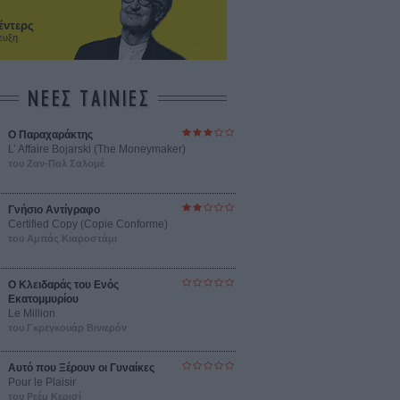
έντερς
ευξη
ΝΕΕΣ ΤΑΙΝΙΕΣ
Ο Παραχαράκτης
L’ Affaire Bojarski (The Moneymaker)
του Ζαν-Πολ Σαλομέ
Γνήσιο Αντίγραφο
Certified Copy (Copie Conforme)
του Αμπάς Κιαροστάμι
Ο Κλειδαράς του Ενός
Εκατομμυρίου
Le Million
του Γκρεγκουάρ Βινιερόν
Αυτό που Ξέρουν οι Γυναίκες
Pour le Plaisir
του Ρεέμ Κερισί