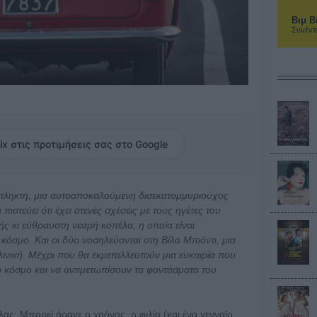
Βιμ Β
Συνέντ
ix στις προτιμήσεις σας στο Google
όπληκτη, μια αυτοαποκαλούμενη δισεκατομμυριούχος
πιστεύει ότι έχει στενές σχέσεις με τους ηγέτες του
ής κι εύθραυστη νεαρή κοπέλα, η οποία είναι
κόσμο. Και οι δύο νοσηλεύονται στη Βίλα Μπιόντι, μια
ινική. Μέχρι που θα εκμεταλλευτούν μια ευκαιρία που
ω κόσμο και να αντιμετωπίσουν τα φαντάσματα του
έλας; Μπορεί άραγε ο χρόνος, η φιλία (και ένα γενναίο