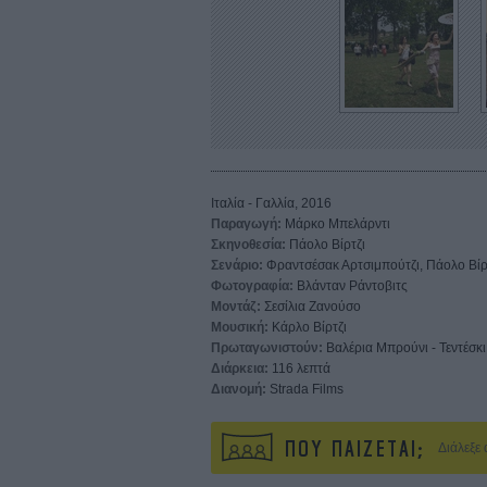
Ιταλία - Γαλλία, 2016
Παραγωγή:
Μάρκο Μπελάρντι
Σκηνοθεσία:
Πάολο Βίρτζι
Σενάριο:
Φραντσέσακ Αρτσιμπούτζι, Πάολο Βίρ
Φωτογραφία:
Βλάνταν Ράντοβιτς
Μοντάζ:
Σεσίλια Ζανούσο
Μουσική:
Κάρλο Βίρτζι
Πρωταγωνιστούν:
Βαλέρια Μπρούνι - Τεντέσκι
Διάρκεια:
116 λεπτά
Διανομή:
Strada Films
ΠΟΥ ΠΑΙΖΕΤΑΙ;
Διάλεξε