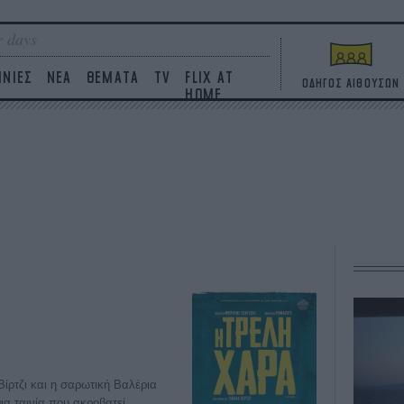
 days
ΙΝΙΕΣ
ΝΕΑ
ΘΕΜΑΤΑ
TV
FLIX AT
ΟΔΗΓΟΣ ΑΙΘΟΥΣΩΝ
HOME
ίρτζι και η σαρωτική Βαλέρια
ια ταινία που ακροβατεί