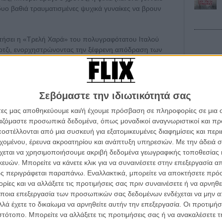
υο βαθιά τραυματισμένες ψυχικά γυναίκες να βρουν
ντήσει η «Τρελή Χαρά» του πολυγραφότατου Ιταλού
ρτζι, ενορχηστρώνοντας την ξέφρενη απόδραση των
υ από μια ψυχιατρική κλινική και φέρνοντάς τες
 γεγονότα που τις σημάδεψαν ανεπανόρθωτα, σε μια
ηση των λαθών και όλων των πραγμάτων εκείνων που
Οι Αρμονί
Werckmei
Σεβόμαστε την ιδιωτικότητά σας
Μπέλα Τα
άτες μας αποθηκεύουμε και/ή έχουμε πρόσβαση σε πληροφορίες σε μια
υ επιλέγει για τη δωδέκατη μεγάλου μήκους ταινία
Μια Θέση 
ργαζόμαστε προσωπικά δεδομένα, όπως μοναδικοί αναγνωριστικοί και 
ως, ένα ναρκοπέδιο πολιτικής ορθότητας, ένα
A Place in
στέλλονται από μια συσκευή για εξατομικευμένες διαφημίσεις και περ
τζι ακροβατεί ριψοκίνδυνα αλλά επιδέξια ανάμεσα στο
Τζορτζ Στί
α τα βλέπεις όλα σινεμά...
εχομένου, έρευνα ακροατηρίου και ανάπτυξη υπηρεσιών.
Με την άδειά σα
περβολή και τον ρεαλισμό, το γέλιο και τη συγκίνηση,
κινηματογραφική εβδομάδα
Οδύσσεια
χεται να χρησιμοποιήσουμε ακριβή δεδομένα γεωγραφικής τοποθεσίας 
να βγει αλώβητος, αλλά ταυτόχρονα χωρίς να τολμά μια
The Odys
 τον τρόπο του flix
ών. Μπορείτε να κάνετε κλικ για να συναινέσετε στην επεξεργασία απ
Κρίστοφε
ς περιγράφεται παραπάνω. Εναλλακτικά, μπορείτε να αποκτήσετε πρό
ίες και να αλλάξετε τις προτιμήσεις σας πριν συναινέσετε ή να αρνηθεί
Ψηλά Τακ
μή δεν είναι απολαυστική. Οι δύο ακραία δυσλειτουργικές
Tacones l
wsletter
του flix, στο inbox σου
ποια επεξεργασία των προσωπικών σας δεδομένων ενδέχεται να μην απ
 και απόδειξη ότι ο κόσμος μας είναι ενίοτε πιο
Πέδρο Αλ
λά έχετε το δικαίωμα να αρνηθείτε αυτήν την επεξεργασία. Οι προτιμήσ
ρελούς, οι διάλογοι παραμένουν διαρκώς σπιρτόζικοι
τογραφικές ειδήσεις | νέες ταινίες | πρόγραμμα αιθουσών για όλη την Ελλάδα |
ιστότοπο. Μπορείτε να αλλάξετε τις προτιμήσεις σας ή να ανακαλέσετε
ρίς να γίνεται εκβιαστικό, και, κυρίως, ο Βίρτζι δεν παύει
Ο Παραχα
ές | συνεντεύξεις | απόψεις | αφιερώματα | διαγωνισμοί