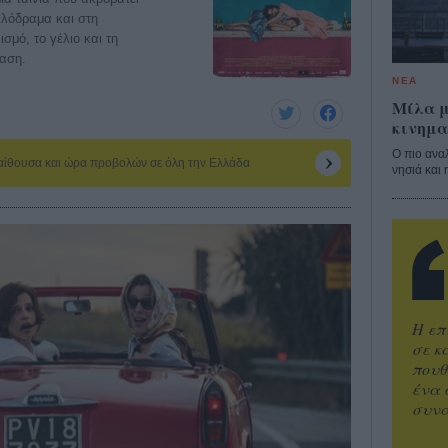
ελόδραμα και στη
σμό, το γέλιο και τη
βαση.
ΝΕΑ
Μίλα μ
κινημα
Ο πιο ανα
 αίθουσα και ώρα προβολών σε όλη την Ελλάδα
νησιά και 
Η επ
σε κ
πουθ
ένα 
συνα