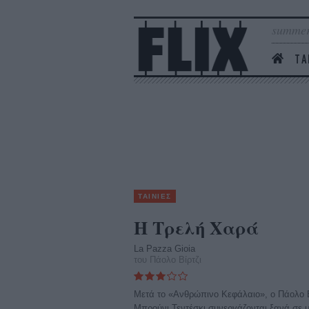
summer
ΤΑ
ΤΑΙΝΙΕΣ
Η Τρελή Χαρά
La Pazza Gioia
του Πάολο Βίρτζι
Μετά το «Ανθρώπινο Κεφάλαιο», ο Πάολο Β
Μπρούνι Τεντέσκι συνεργάζονται ξανά σε μ