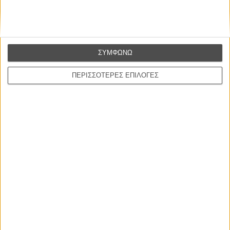
ΝΕΑ
ΣΥΜΦΩΝΩ
Μίλα μου για καλοκαιρινά φεστιβάλ κινηματογράφου
στην Ελλάδα
ΠΕΡΙΣΣΟΤΕΡΕΣ ΕΠΙΛΟΓΕΣ
Ο πιο αναλυτικός οδηγός των καλοκαιρινών φεστιβάλ σε νησιά και ηπειρωτική
Ελλάδα είναι εδώ
Η επιτυχία είναι υπερτιμημένη. Δεν σε κάνει
καλύτερο, δεν σε πάει πουθενά η επιτυχία. Είναι
απλώς ένα ωραίο, ανεβαστικό, επιφανειακό
συναίσθημα.»