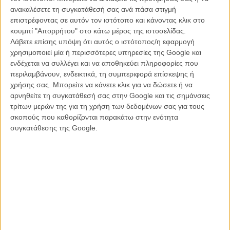
50 χρόνια, από ελιτίστικο χόμπι για λίγους εκκεντρικούς μέχρι το
ανακαλέσετε τη συγκατάθεσή σας ανά πάσα στιγμή
σημερινό παγκόσμιο φαινόμενο. Και το πετυχαίνει με πλούσιο και
επιστρέφοντας σε αυτόν τον ιστότοπο και κάνοντας κλικ στο
εξαιρετικά «φωτογενές» αρχειακό υλικό, εμπεριστατωμένη έρευνα,
κουμπί "Απορρήτου" στο κάτω μέρος της ιστοσελίδας.
πληθώρα συνεντεύξεων με τους σπουδαιότερους πρωταγωνιστές
Λάβετε επίσης υπόψη ότι αυτός ο ιστότοπος/η εφαρμογή
και γνωριμία με τους σημαντικότερους σταθμούς του. Από τις
χρησιμοποιεί μία ή περισσότερες υπηρεσίες της Google και
πρώτες γυναίκες που τόλμησαν να τρέξουν σε μαραθώνιο,
ενδέχεται να συλλέγει και να αποθηκεύει πληροφορίες που
αψηφώντας τους ανδροκρατούμενους κανονισμούς, έως το cult
περιλαμβάνουν, ενδεικτικά, τη συμπεριφορά επίσκεψης ή
περιοδικό Spiridon, και από τους αυθεντικούς ροκ σταρ του
χρήσης σας. Μπορείτε να κάνετε κλικ για να δώσετε ή να
αθλήματος έως τη γέννηση της Nike και την περιπετειώδη ιστορία
αρνηθείτε τη συγκατάθεσή σας στην Google και τις σημάνσεις
του μαραθωνίου της Νέας Υόρκης.
τρίτων μερών της για τη χρήση των δεδομένων σας για τους
σκοπούς που καθορίζονται παρακάτω στην ενότητα
συγκατάθεσης της Google.
Χωρίς να διεκδικεί δάφνες πρωτοτυπίας
ως προς τη δομή και τις αφηγηματικές
του τεχνικές, το «Free to Run», διαθέτει
συνέπεια και την ικανότητα να διατηρεί
αμείωτο το ενδιαφέρον ακόμα και για
όσους η μόνη φορά που είναι
διατεθειμένοι να τρέξουν είναι για να