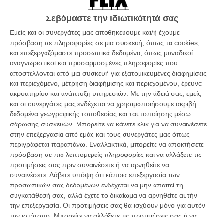
άνθρωποι - ειδικά οι γυναίκες - ενάντια στον συντηρητισμό των
Σεβόμαστε την ιδιωτικότητά σας
επίσημων αθλητικών σωματείων, και την έκρηξη της επιθυμίας των
ανθρώπων να συμμετάσχουν σε αγώνες δρόμου και μαραθώνιους.
Εμείς και οι συνεργάτες μας αποθηκεύουμε και/ή έχουμε
Από τους δρόμους της Νέας Υόρκης μέχρι τα μονοπάτια ανάμεσα
πρόσβαση σε πληροφορίες σε μια συσκευή, όπως τα cookies,
στα δέντρα των Ελβετικών Aλπεων, άνδρες και γυναίκες,
και επεξεργαζόμαστε προσωπικά δεδομένα, όπως μοναδικοί
πρωταθλητές ή οι άνθρωποι της διπλανής πόρτας, γίνονται
αναγνωριστικοί και προσαρμοσμένες πληροφορίες που
πρωταγωνιστές της ανείπωτης, μέχρι σήμερα, ιστορίας του
αποστέλλονται από μια συσκευή για εξατομικευμένες διαφημίσεις
τρεξίματος.
και περιεχόμενο, μέτρηση διαφήμισης και περιεχομένου, έρευνα
ακροατηρίου και ανάπτυξη υπηρεσιών.
Με την άδειά σας, εμείς
Αμετανόητα στρατευμένο από τα πρώτα κιόλας λεπτά υπέρ του
και οι συνεργάτες μας ενδέχεται να χρησιμοποιήσουμε ακριβή
σπορ που κάνει τα μπλουζάκια εκατομμύρια ερασιτεχνών και
δεδομένα γεωγραφικής τοποθεσίας και ταυτοποίησης μέσω
επαγγελματιών δρομέων σε ολόκληρο τον κόσμο να μουσκεύουν
σάρωσης συσκευών. Μπορείτε να κάνετε κλικ για να συναινέσετε
καθημερινά στον ιδρώτα, το ντοκιμαντέρ του Πιερ Μορά φαντάζει
στην επεξεργασία από εμάς και τους συνεργάτες μας όπως
αρχικά σχεδόν σαν μέσο προσηλυτισμού. Φτιαγμένο εξαρχής για να
περιγράφεται παραπάνω. Εναλλακτικά, μπορείτε να αποκτήσετε
διαδώσει τις χαρές του τρεξίματος, μπορεί να μη δημιουργήσει
πρόσβαση σε πιο λεπτομερείς πληροφορίες και να αλλάξετε τις
νέους οπαδούς του αθλήματος, το σίγουρο όμως είναι ότι
προτιμήσεις σας πριν συναινέσετε ή να αρνηθείτε να
καταφέρνει τελικά να μεταδώσει λίγο από τον ενθουσιασμό εκείνων
συναινέσετε.
Λάβετε υπόψη ότι κάποια επεξεργασία των
που το αγάπησαν.
προσωπικών σας δεδομένων ενδέχεται να μην απαιτεί τη
συγκατάθεσή σας, αλλά έχετε το δικαίωμα να αρνηθείτε αυτήν
Στο ενδιάμεσο, θα ξετυλίξει την άγνωστη αλλά απρόσμενα
την επεξεργασία. Οι προτιμήσεις σας θα ισχύουν μόνο για αυτόν
ενδιαφέρουσα πορεία που διένυσε το άθλημα μέσα στα τελευταία
τον ιστότοπο. Μπορείτε να αλλάξετε τις προτιμήσεις σας ή να