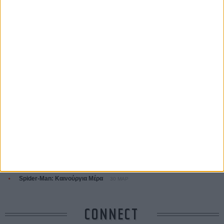
ΤΑ ΠΙΟ
ΔΙΑΒΑΣΜΕΝΑ
Οδύσσεια
01 ΙΟΥΛ
Save the Date! Δείτε πρώτοι το «Σεξ και Αίμα στο Καμπ Μίασμα»!
05
ΑΥΓ
Ο Τζάρεντ Λέτο αρνείται τις καταγγελίες: «Δεν έχω διαπράξει ποτέ
σεξουαλική επίθεση»
30 ΙΟΥΛ
10 καυτές ταινίες (+ 5 δροσερές επανεκδόσεις) για τον Αύγουστο
01
ΑΥΓ
Spider-Man: Καινούργια Μέρα
30 ΜΑΡ
CONNECT