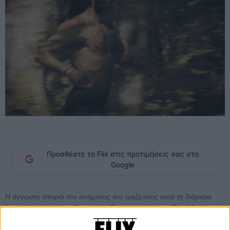
Προσθέστε το Flix στις προτιμήσεις σας στο
Google
Η άγνωστη ιστορία του κινήματος του τρεξίματος κατά τη διάρκεια
των τελευταίων πέντε δεκαετιών. Το ντοκιμαντέρ του Πιερ Μορά
εξετάζει τις ιδεαλιστικές απαρχές του τζόκινγκ στις αρχές της
δεκαετίας του ’60, τον αγώνα για το δικαίωμα στο να τρέχουν οι