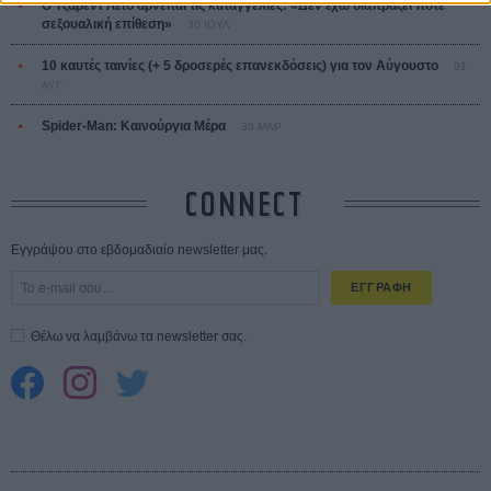
Ο Τζάρεντ Λέτο αρνείται τις καταγγελίες: «Δεν έχω διαπράξει ποτέ
σεξουαλική επίθεση»
30 ΙΟΥΛ
10 καυτές ταινίες (+ 5 δροσερές επανεκδόσεις) για τον Αύγουστο
01
ΑΥΓ
Spider-Man: Καινούργια Μέρα
30 ΜΑΡ
CONNECT
Εγγράψου στο εβδομαδιαίο newsletter μας.
ΕΓΓΡΑΦΗ
Θέλω να λαμβάνω τα newsletter σας.