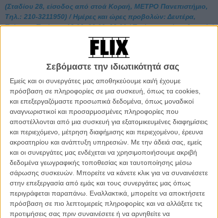
(Σταδίου 28, είσοδος από στοά Κοραή, ΜΕΤΡΟ Πανεπιστήμιο,
Τηλ.: 210-3211950) / Ημέρες και ώρες προβολών: Δευτέρα,
Τρίτη και Τετάρτη: 18.00, 20.00, 22.00 / Τιμή εισιτηρίου: 6 ευρώ /
Προσφορά: Δύο άτομα με ένα εισιτήριο στην προβολή των
22.00 και για τις τρεις ημέρες.
Σεβόμαστε την ιδιωτικότητά σας
«Ισως τελικά αυτό που κατακτά κανείς στη ζωή δεν είναι τίποτε άλλο
παρά η προσπάθεια να ανακτήσει την παιδικότητα του». Με αυτό
Εμείς και οι συνεργάτες μας αποθηκεύουμε και/ή έχουμε
το φαινομενικά απλό, αλλά πολλαπλών αναγνώσεων τσιτάτο του
πρόσβαση σε πληροφορίες σε μια συσκευή, όπως τα cookies,
Τεοντόρ Αντόρνο αρχίζει το «Ο Μπαμπάς Μου», πρώτη μεγάλου
και επεξεργαζόμαστε προσωπικά δεδομένα, όπως μοναδικοί
μήκους ταινία του κοσοβαρικής καταγωγής κι εγκατεστημένου στη
αναγνωριστικοί και προσαρμοσμένες πληροφορίες που
Γερμανία σκηνοθέτη Βίσαρ Μορίνα, η οποία κέρδισε το Βραβείο
αποστέλλονται από μια συσκευή για εξατομικευμένες διαφημίσεις
Σκηνοθεσίας στο φεστιβάλ του Κάρλοβι Βάρι το 2015 (μεταξύ
και περιεχόμενο, μέτρηση διαφήμισης και περιεχομένου, έρευνα
πολλών άλλων διακρίσεων) κι αποτέλεσε την επίσημη πρόταση του
ακροατηρίου και ανάπτυξη υπηρεσιών.
Με την άδειά σας, εμείς
Κοσόβου για το Ξενόγλωσσο Όσκαρ της ίδιας χρονιάς.
και οι συνεργάτες μας ενδέχεται να χρησιμοποιήσουμε ακριβή
Πρωταγωνιστής της δε θα μπορούσε παρά να είναι ένα παιδί. Ο
δεδομένα γεωγραφικής τοποθεσίας και ταυτοποίησης μέσω
πρωτότυπος τίτλος της ταινίας, άλλωστε, σημαίνει Μπαμπά στα
σάρωσης συσκευών. Μπορείτε να κάνετε κλικ για να συναινέσετε
κοσοβάρικα, διατυπωμένος περισσότερο σαν έκκληση και κραυγή
στην επεξεργασία από εμάς και τους συνεργάτες μας όπως
παρά στην ονομαστική του πτώση.
περιγράφεται παραπάνω. Εναλλακτικά, μπορείτε να αποκτήσετε
πρόσβαση σε πιο λεπτομερείς πληροφορίες και να αλλάξετε τις
Στο Κόσοβο των αρχών της δεκαετίας του 90, αρκετά χρόνια πριν
προτιμήσεις σας πριν συναινέσετε ή να αρνηθείτε να