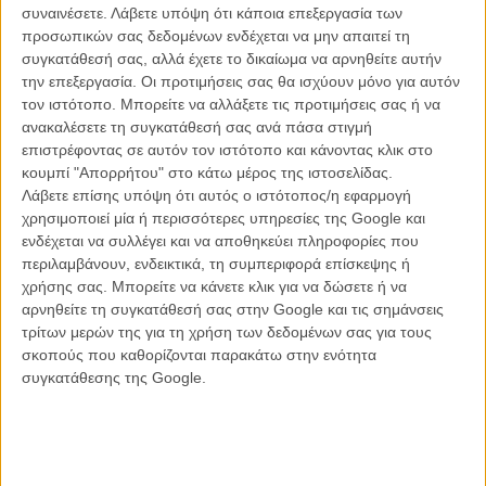
από την εμφύλια διαμάχη με τη Σερβία που ρήμαξε την περιοχή, ο
συναινέσετε.
Λάβετε υπόψη ότι κάποια επεξεργασία των
δεκάχρονος Νόρι ζει μαζί με τον πατέρα του Γκεσίμ πουλώντας
προσωπικών σας δεδομένων ενδέχεται να μην απαιτεί τη
λαθραία τσιγάρα. Εγκαταλείμενοι (για λόγους που η ταινία ποτέ δεν
συγκατάθεσή σας, αλλά έχετε το δικαίωμα να αρνηθείτε αυτήν
αποκαλύπτει) κι οι δύο από τη μητέρα και σύζυγο αντίστοιχα, ο
την επεξεργασία. Οι προτιμήσεις σας θα ισχύουν μόνο για αυτόν
Νόρι κι ο Γκεσιμ φιλοξενούνται στο σπίτι του δεσποτικού
τον ιστότοπο. Μπορείτε να αλλάξετε τις προτιμήσεις σας ή να
μεγαλύτερου θείου και πάτερ (της ευρύτερης) φαμίλιας,
ανακαλέσετε τη συγκατάθεσή σας ανά πάσα στιγμή
προσπαθώντας να επιβιώσουν σε έναν σκληρό και πολύβουο
επιστρέφοντας σε αυτόν τον ιστότοπο και κάνοντας κλικ στο
κόσμο, που όπως όλα δείχνουν (κι η ταινία διακριτικά υπαινίσσεται)
κουμπί "Απορρήτου" στο κάτω μέρος της ιστοσελίδας.
θα οδηγηθεί στον σπαραγμό κι όπου η μόνη σωτηρία είναι η φυγή
Λάβετε επίσης υπόψη ότι αυτός ο ιστότοπος/η εφαρμογή
στο εξωτερικό. Αυτή η φυγή είναι, άλλωστε, το μοναδικό όνειρο του
χρησιμοποιεί μία ή περισσότερες υπηρεσίες της Google και
πατέρα, από την αρχική κιόλας σκηνή, στην οποία ο Γκεσίμ
ενδέχεται να συλλέγει και να αποθηκεύει πληροφορίες που
αποτυγχάνει να περάσει τα σύνορα για το Μαυροβούνιο, όταν οι
περιλαμβάνουν, ενδεικτικά, τη συμπεριφορά επίσκεψης ή
Σέρβοι συνοριοφύλακες θα ανακαλύψουν μέσα σε μια βαλίτσα στο
χρήσης σας. Μπορείτε να κάνετε κλικ για να δώσετε ή να
πορτ μπαγκάζ του αυτοκινήτου τον δεκάχρονο γιο του.
αρνηθείτε τη συγκατάθεσή σας στην Google και τις σημάνσεις
τρίτων μερών της για τη χρήση των δεδομένων σας για τους
Σ' ένα τέτοιο περιβάλλον η αθωότητα είναι μάλλον μια χαμένη
σκοπούς που καθορίζονται παρακάτω στην ενότητα
υπόθεση και ο μικρός Νόρι θα το διαπιστώσει με τον πιο δραματικό
συγκατάθεσης της Google.
τρόπο, όταν ο πατέρας του θα τον εγκαταλείψει τελικά για να βρει
μια καλύτερη τύχη στη Γερμανία, όσο αυτός νοσηλεύεται μετά από
την προηγούμενη απόπειρα να τον εμποδίσει να φύγει χωρίς αυτόν.
Ολοκληρωτικά μόνος και ξεκομμένος πλέον σε ένα σόι που αδυνατεί
να (τον) κατανοήσει, ο Νόρι θα προσπαθήσει με κάθε θυσία, να