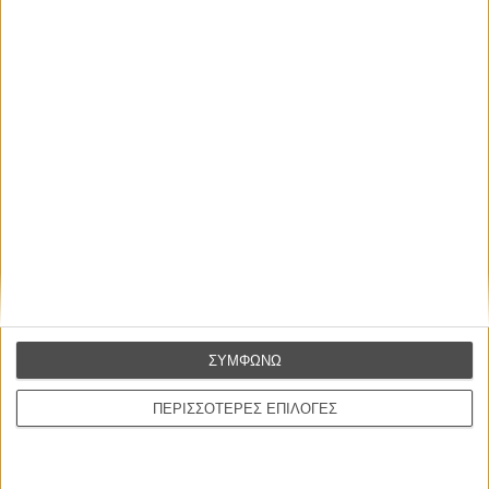
Φωτογραφία:
Σεμπαστιάν Γκεπφέρτ
Μοντάζ:
Λιλιάν Κορμπέιλ
Μουσική:
Κιάμ Αλαμί
Πρωταγωνιστούν:
Μπαγιά Μεντχαφάρ, Γκάλια Μπενάλι, Μοντασάρ Αγιάρι
Διάρκεια:
102 λεπτά
Διανομή:
One From the Heart
ΠΟΥ ΠΑΙΖΕΤΑΙ;
ΜΗ ΧΑΣΕΤΕ
ΣΥΜΦΩΝΩ
ΠΕΡΙΣΣΟΤΕΡΕΣ ΕΠΙΛΟΓΕΣ