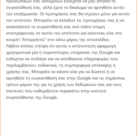
προσωπικών σας δεδομένων ενδέχεται να μην απαιτεί τη
Το «Με τα Μάτια Ανοιχτά», το εντυπωσιακό μεγάλου μήκους
συγκατάθεσή σας, αλλά έχετε το δικαίωμα να αρνηθείτε αυτήν
ντεμπούτο της Μπουζίντ, ίσως να εξελισσόταν σε μια συμβατική
την επεξεργασία. Οι προτιμήσεις σας θα ισχύουν μόνο για αυτόν
ταινία ενηλικίωσης που θα μπορούσε να εκτυλίσσεται οπουδήποτε,
τον ιστότοπο. Μπορείτε να αλλάξετε τις προτιμήσεις σας ή να
αν οι διαστάσεις που της δίνει η σκηνοθέτιδα δεν ήταν παράλληλα
ανακαλέσετε τη συγκατάθεσή σας ανά πάσα στιγμή
εκείνες μιας καθαρά πολιτικής ταινίας, που μιλά με εξίσου διαυγή και
επιστρέφοντας σε αυτόν τον ιστότοπο και κάνοντας κλικ στο
αποκαλυπτικό τρόπο για την εφηβεία όσο και για την ταραγμένη
κουμπί "Απορρήτου" στο κάτω μέρος της ιστοσελίδας.
πολιτική κατάσταση και το αυταρχικό καθεστώς της Τυνησίας την
Λάβετε επίσης υπόψη ότι αυτός ο ιστότοπος/η εφαρμογή
περίοδο που καταγράφει.
χρησιμοποιεί μία ή περισσότερες υπηρεσίες της Google και
ενδέχεται να συλλέγει και να αποθηκεύει πληροφορίες που
Το κάνει, όμως, με έναν επιδέξια ύπουλο τρόπο που ξεφεύγει από
περιλαμβάνουν, ενδεικτικά, τη συμπεριφορά επίσκεψης ή
τις παγίδες μιας στρατευμένης ταινίας του λεγόμενου σινεμά
χρήσης σας. Μπορείτε να κάνετε κλικ για να δώσετε ή να
καταγγελίας, πλάθοντας έναν χαρακτήρα που μπορεί από τη μια
αρνηθείτε τη συγκατάθεσή σας στην Google και τις σημάνσεις
μεριά να εκπροσωπεί με έμμεσο τρόπο τους αγώνες και τις αγωνίες
τρίτων μερών της για τη χρήση των δεδομένων σας για τους
μιας ολόκληρης χώρας ή να χρησιμεύει ως σύμβολο (μιας νεολαίας
σκοπούς που καθορίζονται παρακάτω στην ενότητα
που διψά να αντιδράσει απέναντι στο κατεστημένο κάθε είδους,
συγκατάθεσης της Google.
χωρίς να γνωρίζει ακόμα τις συνέπειες), αλλά από την άλλη δεν
παύει ποτέ να αποτελεί μια σύνθετα σκιαγραφημένη
προσωπικότητα – κάτι που πριμοδοτείται και από την πηγαία,
σαρωτική ερμηνεία της πρωτοεμφανιζόμενης Μπάγια Μεντχαφέρ, η
οποία μεταμορφώνεται σταδιακά από ατίθαση έφηβη που διεκδικεί
δυναμικά τις επιθυμίες της σε μια πληγωμένη γυναίκα, κυριολεκτικά
και μεταφορικά τραυματισμένη από τη μετωπική της σύγκρουση με