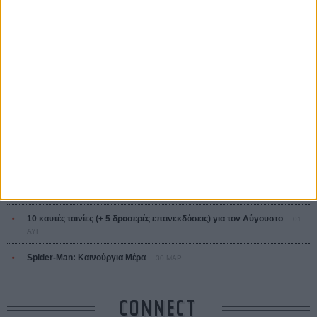
Ζαν-Πολ Σαλομέ
ΤΑ ΠΙΟ
ΔΙΑΒΑΣΜΕΝΑ
Οδύσσεια
01 ΙΟΥΛ
Save the Date! Δείτε πρώτοι το «Σεξ και Αίμα στο Καμπ Μίασμα»!
05
ΑΥΓ
Ο Τζάρεντ Λέτο αρνείται τις καταγγελίες: «Δεν έχω διαπράξει ποτέ
σεξουαλική επίθεση»
30 ΙΟΥΛ
10 καυτές ταινίες (+ 5 δροσερές επανεκδόσεις) για τον Αύγουστο
01
ΑΥΓ
Spider-Man: Καινούργια Μέρα
30 ΜΑΡ
CONNECT