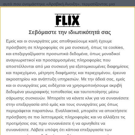
αυτό που ονομάστηκε «Αραβική Ανοιξη», τερματίζοντας μια
δικτατορία τριών σχεδόν δεκαετιών. Η Φάρα, δεκαοκτώ ετών, μόλις
τελείωσε το σχολείο, και η οικογένειά της ήδη τη φαντάζεται να
σπουδάζει Ιατρική. Εκείνη, όμως, έχει άλλα όνειρα. Τραγουδάει σε
ένα συγκρότημα με πολιτικό στίχο, που μόλις ξεκινά να δίνει
Σεβόμαστε την ιδιωτικότητά σας
συναυλίες. Είναι παθιασμένη με τη ζωή, πίνει αλκοόλ, ανακαλύπτει
Εμείς και οι συνεργάτες μας αποθηκεύουμε και/ή έχουμε
τον έρωτα και την πόλη της τη νύχτα, αντίθετα με τις επιθυμίες της
πρόσβαση σε πληροφορίες σε μια συσκευή, όπως τα cookies,
πιο συντηρητικής μητέρας της Χαγιέτ, που γνωρίζει πολύ καλά τη
και επεξεργαζόμαστε προσωπικά δεδομένα, όπως μοναδικοί
σκοτεινή πλευρά της πατρίδας της και τα όρια της συντηρητικής
αναγνωριστικοί και προσαρμοσμένες πληροφορίες που
κοινωνίας της, με τα οποία σύντομα θα έρθει αντιμέτωπη και η ίδια
αποστέλλονται από μια συσκευή για εξατομικευμένες διαφημίσεις
η Φάρα.
και περιεχόμενο, μέτρηση διαφήμισης και περιεχομένου, έρευνα
ακροατηρίου και ανάπτυξη υπηρεσιών.
Με την άδειά σας, εμείς
Βοηθός του Αμπντελατίφ Κεσίς στη «Ζωή της Αντέλ», η Λέιλα
και οι συνεργάτες μας ενδέχεται να χρησιμοποιήσουμε ακριβή
Μπουζίντ μοιάζει να μοιράζεται με τον συμπατριώτη της σκηνοθέτη,
δεδομένα γεωγραφικής τοποθεσίας και ταυτοποίησης μέσω
και κυρίως με την ταινία του, «Κουσκούς με Φρέσκο Ψάρι», τον
σάρωσης συσκευών. Μπορείτε να κάνετε κλικ για να συναινέσετε
επίμονο τρόπο με τον οποίο η χειροκίνητη κάμερα ακολουθεί στενά
στην επεξεργασία από εμάς και τους συνεργάτες μας όπως
τους χαρακτήρες, και κυρίως την αγάπη για τις δυναμικές νεαρές
περιγράφεται παραπάνω. Εναλλακτικά, μπορείτε να αποκτήσετε
ηρωίδες που εκτονώνουν τα συναισθήματά τους μέσα από το χορό
πρόσβαση σε πιο λεπτομερείς πληροφορίες και να αλλάξετε τις
και τη μουσική, σαν απάντηση με τον τρόπο που αντιμετωπίζονται
προτιμήσεις σας πριν συναινέσετε ή να αρνηθείτε να
από τη συντηρητική κοινωνία της πατρίδας τους, .
συναινέσετε.
Λάβετε υπόψη ότι κάποια επεξεργασία των