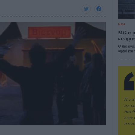
ΝΕΑ
Μίλα μ
κινημα
Ο πιο ανα
νησιά και 
Η επ
σε κ
πουθ
ένα 
συνα