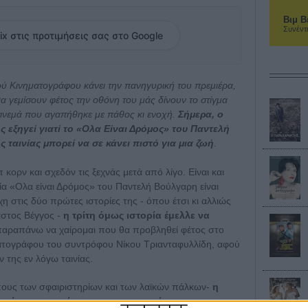
Βιμ Β
Συνέντ
ix στις προτιμήσεις σας στο Google
ού Κινηματογράφου κάνει την πανηγυρική του πρεμιέρα,
 γεμίσουν φέτος την οθόνη του μάς δίνουν το στίγμα
σινεμά που αγαπήθηκε με πάθος κι ενοχή.
Σήμερα, ο
 εξηγεί γιατί το «Ολα Είναι Δρόμος» του Παντελή
ς ταινίας μπορεί να σε κάνει πιστό για μια ζωή
.
 κορν και σχεδόν τις ξεχνάς μετά από λίγο. Είναι και
νία «Ολα είναι Δρόμος» του Παντελή Βούλγαρη είναι
η στις δύο πρώτες ιστορίες της - όπου έτσι κι αλλιώς
αστος Βέγγος -
η τρίτη όμως ιστορία έμελλε να
παραπάνω να χαίρομαι που θα προβληθεί φέτος στο
ατογράφου του συντρόφου Νίκου Τριανταφυλλίδη, αφού
 της εν λόγω ταινίας.
πους των σφαιριστηρίων και των λαϊκών πάλκων-
η
σία στην ταινία της αρχοντογυναίκας και για