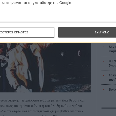
L’ Affaire
άτω στην ενότητα συγκατάθεσης της Google.
Ζαν-Πολ 
ΣΣΟΤΕΡΕΣ ΕΠΙΛΟΓΕΣ
ΣΥΜΦΩΝΩ
Οδύσ
Save
Καμπ
Ο Τζ
διαπ
10 κ
τον 
Spid
 πάλι σκηνή. Τη χαίρομαι πάντα με την ίδια θέρμη και
ξέρω πως αυτή είναι πάντα η κατάληξη ενός αληθινά
ια τα λεφτά και τα αντιμετωπίζει με βαθιά απαξία -