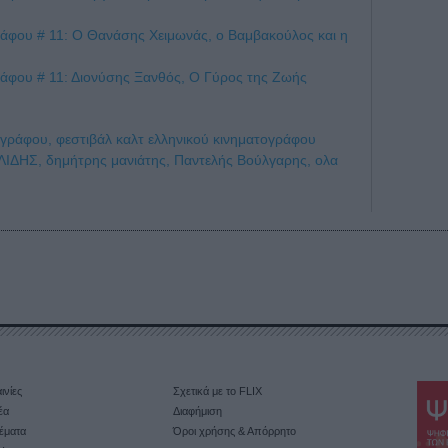
ράφου # 11: Ο Θανάσης Χειμωνάς, ο Βαμβακούλος και η
ράφου # 11: Διονύσης Ξανθός, Ο Γύρος της Ζωής
ογράφου,
φεστιβάλ καλτ ελληνικού κινηματογράφου
ΛΙΔΗΣ,
δημήτρης μανιάτης,
Παντελής Βούλγαρης,
ολα
ινίες
Σχετικά με το FLIX
έα
Διαφήμιση
έματα
Όροι χρήσης & Απόρρητο