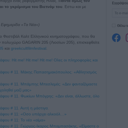
πάρχει ένας ρεφορμιστής Ηλίας.
Πάντα όμως τον
Εγγράψου 
αι το γκρέμισμα του Βιετνάμ του
. Εστω και με
 Εφημερίδα «Τα Νέα»)
Θέλω ν
1ο Φεστιβάλ Καλτ Ελληνικού κινηματογράφου, που θα
ν πολυχώρο GAGARIN 205 (Λιοσίων 205), επισκεφθείτε
05
και
greekcultfilmfestival
.
φου: Hit me! Hit me! Hit me! Ολες οι πληροφορίες και
γράφου # 11. Μάκης Παπασημακόπουλος: «Αθλητισμός
ράφου # 11. Μπάμπης Μπεσλεμές: «Δεν φανταζόμαστε
χοληθεί μαζί μας»
άφου # 11. Φωκίων Μπόγρης: «Δεν είναι, άλλωστε, όλο
άφου # 11. Αυτή η μάστιγα.
ράφου # 11: «Οσο υπάρχει αλκοόλ…»
άφου # 11: Το νέο «αίμα»
ράφου # 11: Γιώργος-Ικαρος Μπαμπασάκης, «Είμαστε ο