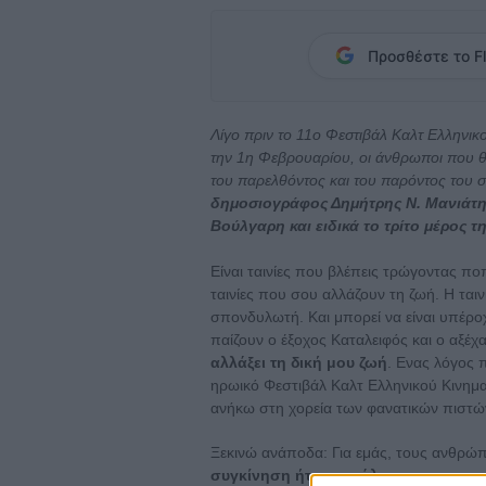
Προσθέστε το Fl
Λίγο πριν το 11ο Φεστιβάλ Καλτ Ελληνικ
την 1η Φεβρουαρίου, οι άνθρωποι που θα
του παρελθόντος και του παρόντος του 
δημοσιογράφος Δημήτρης Ν. Μανιάτης
Βούλγαρη και ειδικά το τρίτο μέρος τη
Είναι ταινίες που βλέπεις τρώγοντας ποπ
ταινίες που σου αλλάζουν τη ζωή. Η ται
σπονδυλωτή. Και μπορεί να είναι υπέροχ
παίζουν ο έξοχος Καταλειφός και ο αξέχ
αλλάξει τη δική μου ζωή
. Ενας λόγος 
ηρωικό Φεστιβάλ Καλτ Ελληνικού Κινημ
ανήκω στη χορεία των φανατικών πιστών
Ξεκινώ ανάποδα: Για εμάς, τους ανθρώ
συγκίνηση ήταν μεγάλη με την παρου