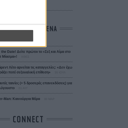
 Bojarski (The Moneymaker)
Σαλομέ
ΤΑ ΠΙΟ ΔΙΑΒΑΣΜΕΝΑ
σεια
01 ΙΟΥΛ
 the Date! Δείτε πρώτοι το «Σεξ και Αίμα στο
 Μίασμα»!
ΧΘΕΣ
άρεντ Λέτο αρνείται τις καταγγελίες: «Δεν έχω
ράξει ποτέ σεξουαλική επίθεση»
30 ΙΟΥΛ
αυτές ταινίες (+ 5 δροσερές επανεκδόσεις) για
Αύγουστο
01 ΑΥΓ
er-Man: Καινούργια Μέρα
30 ΜΑΡ
CONNECT