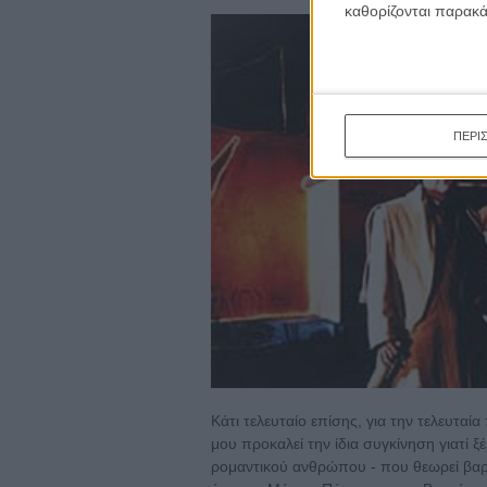
καθορίζονται παρακ
ΠΕΡΙ
Κάτι τελευταίο επίσης, για την τελευταία
μου προκαλεί την ίδια συγκίνηση γιατί 
ρομαντικού ανθρώπου - που θεωρεί βαρίδ