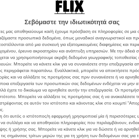
θέτη Γιάννη Καραμπεσίνη, κυρίας Μαίρης Μαράντη
 πως σήμερα που διάφοροι απίθανοι τύποι επιλέγουν να
δεν αφορούν κανέναν όπως «Η ύστερη Νεωτερικότητα
Σεβόμαστε την ιδιωτικότητά σας
ν συλλογικών μεταμοντέρνων υποκειμένων» η τελευταία
ον Αρμένη να χορεύει ζεϊμπέκικο, τον Ηλία να γκρεμίζει,
άτες μας αποθηκεύουμε και/ή έχουμε πρόσβαση σε πληροφορίες σε μια
 στο πεδίο της αναπαράστασης της ζωής μέσω της
ργαζόμαστε προσωπικά δεδομένα, όπως μοναδικοί αναγνωριστικοί και 
έχνης μέσω της ζωής.
στέλλονται από μια συσκευή για εξατομικευμένες διαφημίσεις και περ
εχομένου, έρευνα ακροατηρίου και ανάπτυξη υπηρεσιών.
Με την άδειά σα
Οι Αρμονί
 με δόνησε για την παρουσία, τη φωνή και τη γούνα
χεται να χρησιμοποιήσουμε ακριβή δεδομένα γεωγραφικής τοποθεσίας 
Werckmei
α τον όρθιο μπουζουξή δίπλα της και το συφοριασμένο
Μπέλα Τα
ών. Μπορείτε να κάνετε κλικ για να συναινέσετε στην επεξεργασία απ
φτομαι πάντα επίσης μια λεπτομέρεια: Ο Μάκης
ς περιγράφεται παραπάνω. Εναλλακτικά, μπορείτε να αποκτήσετε πρό
Μια Θέση 
 μέσα στη νύχτα, φοράει την καμπαρτίνα του από την
ίες και να αλλάξετε τις προτιμήσεις σας πριν συναινέσετε ή να αρνηθεί
A Place in
ο κέντρο «Βιετνάμ» - μετά από διαταγή του -
Τζορτζ Στί
ποια επεξεργασία των προσωπικών σας δεδομένων ενδέχεται να μην απ
 καμπαρντίνα του, όπως απαλλασσόμαστε μετά από
λά έχετε το δικαίωμα να αρνηθείτε αυτήν την επεξεργασία. Οι προτιμήσ
 που τη θυμίζουν
.
Οδύσσεια
ιστότοπο. Μπορείτε να αλλάξετε τις προτιμήσεις σας ή να ανακαλέσετε
The Odys
στρέφοντας σε αυτόν τον ιστότοπο και κάνοντας κλικ στο κουμπί "Απ
Κρίστοφε
μυημένοι συγκινήθηκαν ακόμη περισσότερο
βλέποντας
ς.
μητρίου να ερμηνεύει στην ίδια ταινία μερικά
Ψηλά Τακ
 ότι αυτός ο ιστότοπος/η εφαρμογή χρησιμοποιεί μία ή περισσότερες 
Tacones l
 που ο Σπύρος («μικρός τσιγγάνος» ήταν το
ι να συλλέγει και να αποθηκεύει πληροφορίες που περιλαμβάνουν, ενδεικ
Πέδρο Αλ
ν είναι ανάμεσά μας, η συγκίνηση γίνεται ακόμη
ης ή χρήσης σας. Μπορείτε να κάνετε κλικ για να δώσετε ή να αρνηθε
Ο Παραχα
 τις σημάνσεις τρίτων μερών της για τη χρήση των δεδομένων σας για