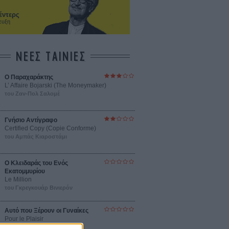
έντερς
ευξη
ΝΕΕΣ ΤΑΙΝΙΕΣ
Ο Παραχαράκτης
L’ Affaire Bojarski (The Moneymaker)
του Ζαν-Πολ Σαλομέ
Γνήσιο Αντίγραφο
Certified Copy (Copie Conforme)
του Αμπάς Κιαροστάμι
Ο Κλειδαράς του Ενός
Εκατομμυρίου
Le Million
του Γκρεγκουάρ Βινιερόν
Αυτό που Ξέρουν οι Γυναίκες
Pour le Plaisir
του Ρεέμ Κερισί