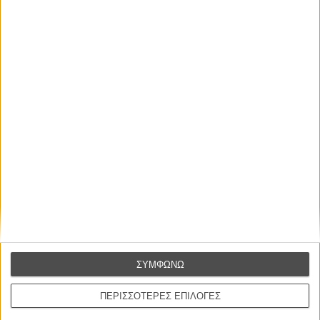
ΝΕΑ
/
02 ΑΠΡ 2018
/
Λήδα Γαλανού
Oscars 2018: Να γιατί ο Τζέιμς Αϊβορι κερδίζει το
βραβείο κομψότερης ομιλίας
ΝΕΑ
/
05 ΜΑΡ 2018
/
Λήδα Γαλανού
Η επιτυχία είναι υπερτιμημένη. Δεν σε κάνει
καλύτερο, δεν σε πάει πουθενά η επιτυχία. Είναι
απλώς ένα ωραίο, ανεβαστικό, επιφανειακό
συναίσθημα.»
ΣΥΜΦΩΝΩ
Βιμ Βέντερς
ΠΕΡΙΣΣΟΤΕΡΕΣ ΕΠΙΛΟΓΕΣ
Συνέντευξη