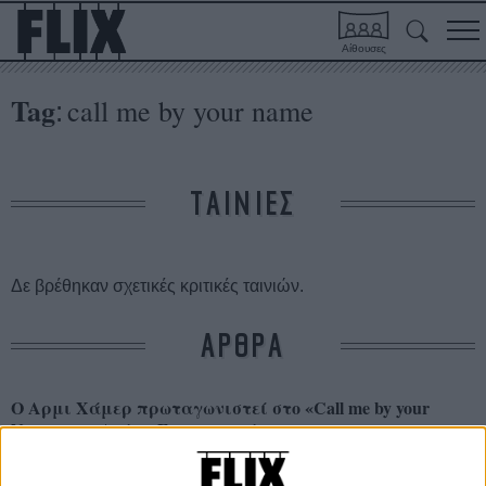
Αίθουσες
Tag
call me by your name
:
ΤΑΙΝΙΕΣ
Δε βρέθηκαν σχετικές κριτικές ταινιών.
ΑΡΘΡΑ
Ο Αρμι Χάμερ πρωταγωνιστεί στο «Call me by your
Name» του Λούκα Γκουαντανίνο
ΝΕΑ
/
01 ΙΟΥΝ 2016
/
Γιώργος Κρασσακόπουλος