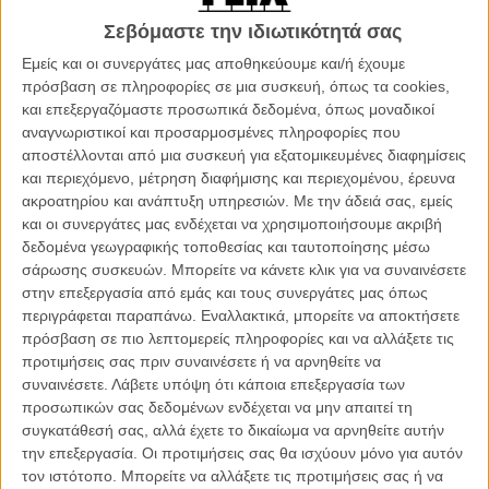
Επειδή στο «Call Me by Your Name» είναι πάντα
Σεβόμαστε την ιδιωτικότητά σας
καλοκαίρι
Εμείς και οι συνεργάτες μας αποθηκεύουμε και/ή έχουμε
ΝΕΑ
/
20 ΙΟΥΝ 2018
/
Flix Team
πρόσβαση σε πληροφορίες σε μια συσκευή, όπως τα cookies,
και επεξεργαζόμαστε προσωπικά δεδομένα, όπως μοναδικοί
Το «Call me by your Name» του Λούκα Γκουαντανίνο
αναγνωριστικοί και προσαρμοσμένες πληροφορίες που
είναι το success story του φετινού Sundance
αποστέλλονται από μια συσκευή για εξατομικευμένες διαφημίσεις
και περιεχόμενο, μέτρηση διαφήμισης και περιεχομένου, έρευνα
ΝΕΑ
/
24 ΙΑΝ 2017
/
Γιώργος Κρασσακόπουλος
ακροατηρίου και ανάπτυξη υπηρεσιών.
Με την άδειά σας, εμείς
και οι συνεργάτες μας ενδέχεται να χρησιμοποιήσουμε ακριβή
«Trust me, I'm about to become a doctor». Πρώτο κλιπ από
δεδομένα γεωγραφικής τοποθεσίας και ταυτοποίησης μέσω
το «Call Μe by Υour Name»
σάρωσης συσκευών. Μπορείτε να κάνετε κλικ για να συναινέσετε
ΝΕΑ
/
01 ΦΕΒ 2017
/
Γιώργος Κρασσακόπουλος
στην επεξεργασία από εμάς και τους συνεργάτες μας όπως
περιγράφεται παραπάνω. Εναλλακτικά, μπορείτε να αποκτήσετε
Βερολίνο 2017: Το «Call Me by Your Name» είναι κάτι
πρόσβαση σε πιο λεπτομερείς πληροφορίες και να αλλάξετε τις
παραπάνω από ένα καλοκαιρινό ρομάντζο
προτιμήσεις σας πριν συναινέσετε ή να αρνηθείτε να
συναινέσετε.
Λάβετε υπόψη ότι κάποια επεξεργασία των
ΝΕΑ
/
13 ΦΕΒ 2017
/
Γιώργος Κρασσακόπουλος
προσωπικών σας δεδομένων ενδέχεται να μην απαιτεί τη
συγκατάθεσή σας, αλλά έχετε το δικαίωμα να αρνηθείτε αυτήν
Ο Γκουαντανίνο θέλει να κάνει σίκουελ του «Call Me by
την επεξεργασία. Οι προτιμήσεις σας θα ισχύουν μόνο για αυτόν
Your Name». Εμείς, πάλι, όχι τόσο...
τον ιστότοπο. Μπορείτε να αλλάξετε τις προτιμήσεις σας ή να
ΝΕΑ
/
17 ΟΚΤ 2017
/
Λήδα Γαλανού