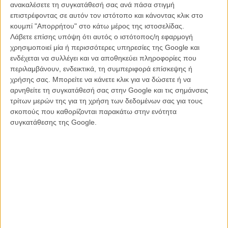
ανακαλέσετε τη συγκατάθεσή σας ανά πάσα στιγμή
επιστρέφοντας σε αυτόν τον ιστότοπο και κάνοντας κλικ στο
Ο Λούκα Γκουαντανίνο έχει άγχος για τη δική του
κουμπί "Απορρήτου" στο κάτω μέρος της ιστοσελίδας.
«Suspiria». Και μπράβο του
Λάβετε επίσης υπόψη ότι αυτός ο ιστότοπος/η εφαρμογή
χρησιμοποιεί μία ή περισσότερες υπηρεσίες της Google και
ΝΕΑ
/
13 ΝΟΕ 2017
/
Λήδα Γαλανού
ενδέχεται να συλλέγει και να αποθηκεύει πληροφορίες που
περιλαμβάνουν, ενδεικτικά, τη συμπεριφορά επίσκεψης ή
Οταν το «Call me by your Name», συνάντησε το «Monsters
χρήσης σας. Μπορείτε να κάνετε κλικ για να δώσετε ή να
University»
αρνηθείτε τη συγκατάθεσή σας στην Google και τις σημάνσεις
ΝΕΑ
/
12 ΔΕΚ 2017
/
Γιώργος Κρασσακόπουλος
τρίτων μερών της για τη χρήση των δεδομένων σας για τους
σκοπούς που καθορίζονται παρακάτω στην ενότητα
Το «Call me by your Name» είναι η ταινία της χρονιάς
συγκατάθεσης της Google.
για τον Πέδρο Αλμοδόβαρ
ΝΕΑ
/
20 ΔΕΚ 2017
/
Γιώργος Κρασσακόπουλος
Εκείνο το σπίτι στο «Να Με Φωνάζεις με τ’ Ονομά Σου»
ΝΕΑ
/
29 ΔΕΚ 2017
/
Γιώργος Κρασσακόπουλος
Ο Τζέιμς Αϊβορι μιλάει, συγκινητικά, για τη σχέση του
με τον Ισμαήλ Μέρτσαντ