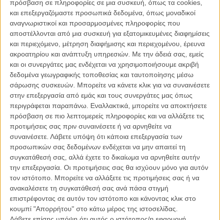
πρόσβαση σε πληροφορίες σε μια συσκευή, όπως τα cookies,
Ολιβερ θα τον οδηγήσει να τον κατακτήσει.
και επεξεργαζόμαστε προσωπικά δεδομένα, όπως μοναδικοί
αναγνωριστικοί και προσαρμοσμένες πληροφορίες που
Δείτε ακόμη:
Ο Αρμι Χάμερ πρωταγωνιστεί στο «Call me by
αποστέλλονται από μια συσκευή για εξατομικευμένες διαφημίσεις
your Name» του Λούκα Γκουαντανίνο
και περιεχόμενο, μέτρηση διαφήμισης και περιεχομένου, έρευνα
ακροατηρίου και ανάπτυξη υπηρεσιών.
Με την άδειά σας, εμείς
και οι συνεργάτες μας ενδέχεται να χρησιμοποιήσουμε ακριβή
δεδομένα γεωγραφικής τοποθεσίας και ταυτοποίησης μέσω
σάρωσης συσκευών. Μπορείτε να κάνετε κλικ για να συναινέσετε
στην επεξεργασία από εμάς και τους συνεργάτες μας όπως
περιγράφεται παραπάνω. Εναλλακτικά, μπορείτε να αποκτήσετε
πρόσβαση σε πιο λεπτομερείς πληροφορίες και να αλλάξετε τις
προτιμήσεις σας πριν συναινέσετε ή να αρνηθείτε να
συναινέσετε.
Λάβετε υπόψη ότι κάποια επεξεργασία των
προσωπικών σας δεδομένων ενδέχεται να μην απαιτεί τη
συγκατάθεσή σας, αλλά έχετε το δικαίωμα να αρνηθείτε αυτήν
την επεξεργασία. Οι προτιμήσεις σας θα ισχύουν μόνο για αυτόν
τον ιστότοπο. Μπορείτε να αλλάξετε τις προτιμήσεις σας ή να
ανακαλέσετε τη συγκατάθεσή σας ανά πάσα στιγμή
επιστρέφοντας σε αυτόν τον ιστότοπο και κάνοντας κλικ στο
κουμπί "Απορρήτου" στο κάτω μέρος της ιστοσελίδας.
Λάβετε επίσης υπόψη ότι αυτός ο ιστότοπος/η εφαρμογή