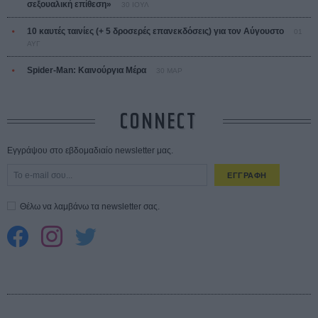
σεξουαλική επίθεση»
30 ΙΟΥΛ
10 καυτές ταινίες (+ 5 δροσερές επανεκδόσεις) για τον Αύγουστο
01
ΑΥΓ
Spider-Man: Καινούργια Μέρα
30 ΜΑΡ
CONNECT
Εγγράψου στο εβδομαδιαίο newsletter μας.
ΕΓΓΡΑΦΗ
Θέλω να λαμβάνω τα newsletter σας.