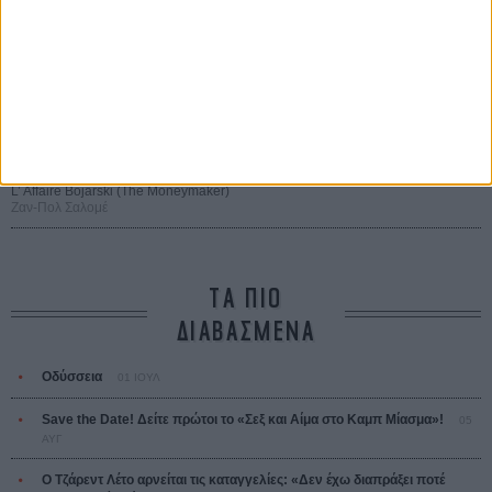
Οδύσσεια
The Odyssey
Κρίστοφερ Νόλαν
Ψηλά Τακούνια
Tacones lejanos
Πέδρο Αλμοδόβαρ
Ο Παραχαράκτης
L’ Affaire Bojarski (The Moneymaker)
Ζαν-Πολ Σαλομέ
ΤΑ ΠΙΟ
ΔΙΑΒΑΣΜΕΝΑ
Οδύσσεια
01 ΙΟΥΛ
Save the Date! Δείτε πρώτοι το «Σεξ και Αίμα στο Καμπ Μίασμα»!
05
ΑΥΓ
Ο Τζάρεντ Λέτο αρνείται τις καταγγελίες: «Δεν έχω διαπράξει ποτέ