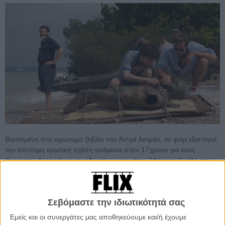
Βασισμένη στο ομώνυμο βιβλίο του Αντρέ Ασιμάν, το φιλμ εξιστορεί
την σύντομη ερωτική σχέση ανάμεσα στον 17χρονο γιο ενός
ζευγαριού Αμερικάνων ακαδημαϊκών και στον 24χρονο βοηθό του
πατέρα του που έρχεται για μερικές εβδομάδες στην βίλα τους στην
Ιταλία για να τον βοηθήσει στην εργασία του. Ο νεαρός Ελιο ακόμη
κι αν περνά το καλοκαίρι ξένοιαστος φλερτάροντας με την φίλη του
Σεβόμαστε την ιδιωτικότητά σας
και νιώθει αρχικά μάλλον εχθρικά απέναντι στον καινούριο τους
επισκέπτη σύντομα θα ανακαλύψει το ξύπνημα συναισθημάτων
Εμείς και οι συνεργάτες μας αποθηκεύουμε και/ή έχουμε
που μοιάζει να μην άφηνε να φανερωθούν και η έλξη του για τον