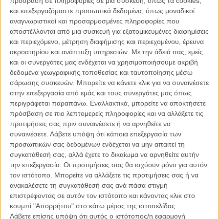
πρόσβαση σε πληροφορίες σε μια συσκευή, όπως τα cookies,
καθησυχασμό του.
και επεξεργαζόμαστε προσωπικά δεδομένα, όπως μοναδικοί
αναγνωριστικοί και προσαρμοσμένες πληροφορίες που
Διαβάστε ακόμη
:
Η Τίλντα Σουίντον μιλάει για το ριμέικ του
αποστέλλονται από μια συσκευή για εξατομικευμένες διαφημίσεις
«Suspiria»
και περιεχόμενο, μέτρηση διαφήμισης και περιεχομένου, έρευνα
ακροατηρίου και ανάπτυξη υπηρεσιών.
Με την άδειά σας, εμείς
και οι συνεργάτες μας ενδέχεται να χρησιμοποιήσουμε ακριβή
δεδομένα γεωγραφικής τοποθεσίας και ταυτοποίησης μέσω
σάρωσης συσκευών. Μπορείτε να κάνετε κλικ για να συναινέσετε
στην επεξεργασία από εμάς και τους συνεργάτες μας όπως
περιγράφεται παραπάνω. Εναλλακτικά, μπορείτε να αποκτήσετε
πρόσβαση σε πιο λεπτομερείς πληροφορίες και να αλλάξετε τις
προτιμήσεις σας πριν συναινέσετε ή να αρνηθείτε να
συναινέσετε.
Λάβετε υπόψη ότι κάποια επεξεργασία των
προσωπικών σας δεδομένων ενδέχεται να μην απαιτεί τη
συγκατάθεσή σας, αλλά έχετε το δικαίωμα να αρνηθείτε αυτήν
την επεξεργασία. Οι προτιμήσεις σας θα ισχύουν μόνο για αυτόν
τον ιστότοπο. Μπορείτε να αλλάξετε τις προτιμήσεις σας ή να
Η Τίλντα Σουίντον (πράγματι) στη νέα «Suspiria»
ανακαλέσετε τη συγκατάθεσή σας ανά πάσα στιγμή
επιστρέφοντας σε αυτόν τον ιστότοπο και κάνοντας κλικ στο
Σε συνέντευξη που έδωσε ο Λούκα Γκουαντανίνο στην
Criterion
, οι
κουμπί "Απορρήτου" στο κάτω μέρος της ιστοσελίδας.
ανησυχίες του γίνονται προφανείς: «Εχω ακόμα τρεις μήνες μέχρι να
Λάβετε επίσης υπόψη ότι αυτός ο ιστότοπος/η εφαρμογή
τελειώσω την ταινία,» εξηγεί ο σκηνοθέτης, μιλώντας για τη δική του