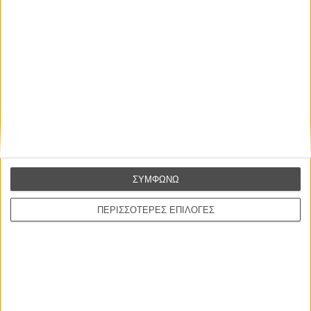
στην Ελλάδα
Ο πιο αναλυτικός οδηγός των καλοκαιρινών φεστιβάλ σε νησιά και ηπειρωτική
Ελλάδα είναι εδώ
Η επιτυχία είναι υπερτιμημένη. Δεν σε κάνει
καλύτερο, δεν σε πάει πουθενά η επιτυχία. Είναι
απλώς ένα ωραίο, ανεβαστικό, επιφανειακό
ΣΥΜΦΩΝΩ
συναίσθημα.»
ΠΕΡΙΣΣΟΤΕΡΕΣ ΕΠΙΛΟΓΕΣ
Βιμ Βέντερς
Συνέντευξη
ΝΕΕΣ ΤΑΙΝΙΕΣ