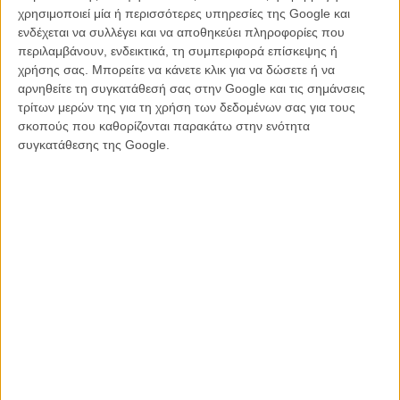
χρησιμοποιεί μία ή περισσότερες υπηρεσίες της Google και
«Suspiria». «Είναι μια πολύ ιδιαίτερη ταινία και με κάνει περήφανο.
ενδέχεται να συλλέγει και να αποθηκεύει πληροφορίες που
Αναρωτιέμαι διαρκώς πώς θ' αντιδράσει ο κόσμος, μια και βασίζεται
περιλαμβάνουν, ενδεικτικά, τη συμπεριφορά επίσκεψης ή
σ' ένα αριστούργημα. Συχνά, εγώ ο ίδιος λέω, "Μα είναι γελοίο!"
χρήσης σας. Μπορείτε να κάνετε κλικ για να δώσετε ή να
όταν ακούω ιστορίες, ότι θέλουν να κάνουν το ριμέικ ταινιών σαν το
αρνηθείτε τη συγκατάθεσή σας στην Google και τις σημάνσεις
"8 1/2", οπότε δεν ξέρω αν θα πουν το ίδιο και για μένα. Αλλά
τρίτων μερών της για τη χρήση των δεδομένων σας για τους
μπορώ να πω ότι η δική μου "Suspiria" είναι μια πολύ προσωπική
σκοπούς που καθορίζονται παρακάτω στην ενότητα
ταινία, είναι το οξυγόνο μου. Οταν είδα την πρωτότυπη ταινία, πριν
συγκατάθεσης της Google.
από τριάντα δύο χρόνια, το συναίσθημα που ένιωσα ήταν τόσο
δυνατό, τόσο καθηλωτικό και τόσο σημαντικό στην ανατροφή μου.
Θέλησα να εξερευνήσω την εμπειρία που είχα εγώ, όταν είδα την
ταινία.»