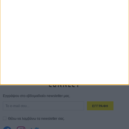
Οδύσσεια
01 ΙΟΥΛ
Save the Date! Δείτε πρώτοι το «Σεξ και Αίμα στο Καμπ Μίασμα»!
05
ΑΥΓ
Ο Τζάρεντ Λέτο αρνείται τις καταγγελίες: «Δεν έχω διαπράξει ποτέ
σεξουαλική επίθεση»
30 ΙΟΥΛ
10 καυτές ταινίες (+ 5 δροσερές επανεκδόσεις) για τον Αύγουστο
01
ΑΥΓ
Spider-Man: Καινούργια Μέρα
30 ΜΑΡ
CONNECT
Εγγράψου στο εβδομαδιαίο newsletter μας.
ΕΓΓΡΑΦΗ
Θέλω να λαμβάνω τα newsletter σας.