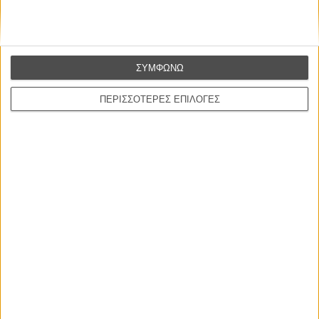
ΣΥΜΦΩΝΩ
ΠΕΡΙΣΣΟΤΕΡΕΣ ΕΠΙΛΟΓΕΣ
Η επιτυχία είναι υπερτιμημένη. Δεν σε κάνει
καλύτερο, δεν σε πάει πουθενά η επιτυχία. Είναι
απλώς ένα ωραίο, ανεβαστικό, επιφανειακό
συναίσθημα.»
Βιμ Βέντερς
Συνέντευξη
CONNECT