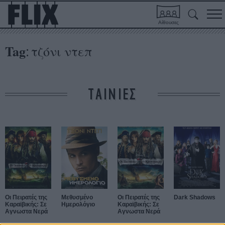
Αίθουσες
Tag
τζόνι ντεπ
:
ΤΑΙΝΙΕΣ
Οι Πειρατές της
Μεθυσμένο
Οι Πειρατές της
Dark Shadows
Καραϊβικής: Σε
Ημερολόγιο
Καραϊβικής: Σε
Αγνωστα Νερά
Αγνωστα Νερά