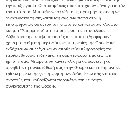
Ηρθε με τον Αγιο Βασίλη: νέο τρέιλερ για το
την επεξεργασία. Οι προτιμήσεις σας θα ισχύουν μόνο για αυτόν
«Mortdecai»
τον ιστότοπο. Μπορείτε να αλλάξετε τις προτιμήσεις σας ή να
ανακαλέσετε τη συγκατάθεσή σας ανά πάσα στιγμή
ΝΕΑ
/
26 ΔΕΚ 2014
/
Λήδα Γαλανού
επιστρέφοντας σε αυτόν τον ιστότοπο και κάνοντας κλικ στο
κουμπί "Απορρήτου" στο κάτω μέρος της ιστοσελίδας.
«Πειρατές της Καραϊβικής 5»: ο Τζόνι Ντεπ
Λάβετε επίσης υπόψη ότι αυτός ο ιστότοπος/η εφαρμογή
τραυματίστηκε και τα γυρίσματα καθυστερούν
χρησιμοποιεί μία ή περισσότερες υπηρεσίες της Google και
ΝΕΑ
/
01 ΑΠΡ 2015
/
Πόλυ Λυκούργου
ενδέχεται να συλλέγει και να αποθηκεύει πληροφορίες που
περιλαμβάνουν, ενδεικτικά, τη συμπεριφορά επίσκεψης ή
Ο Τζόνι Ντεπ νιώθει μια αναγούλα με τους ηθοποιούς-
χρήσης σας. Μπορείτε να κάνετε κλικ για να δώσετε ή να
τραγουδιστές. Και δε φοβάται να το πει.
αρνηθείτε τη συγκατάθεσή σας στην Google και τις σημάνσεις
τρίτων μερών της για τη χρήση των δεδομένων σας για τους
ΝΕΑ
/
20 ΙΑΝ 2015
/
Λήδα Γαλανού
σκοπούς που καθορίζονται παρακάτω στην ενότητα
συγκατάθεσης της Google.
Μπουμ! Τρελαθείτε με τον Τζόνι Ντεπ στο νέο τρέιλερ
του «Black Mass»
ΝΕΑ
/
31 ΙΟΥΛ 2015
/
Λήδα Γαλανού
Ωρα να ξαναπέσουμε στο λαγούμι! Πρώτο teaser «Η
Αλίκη Μέσα από τον Καθρέφτη»
ΝΕΑ
/
02 ΝΟΕ 2015
/
Λήδα Γαλανού