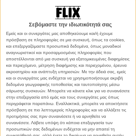
Σεβόμαστε την ιδιωτικότητά σας
Εμείς και οι συνεργάτες μας αποθηκεύουμε και/ή έχουμε
πρόσβαση σε πληροφορίες σε μια συσκευή, όπως τα cookies,
Μεθυσμένο
Ο Κύριος
και επεξεργαζόμαστε προσωπικά δεδομένα, όπως μοναδικοί
Ημερολόγιο
Μόρντεκαϊ
αναγνωριστικοί και προσαρμοσμένες πληροφορίες που
αποστέλλονται από μια συσκευή για εξατομικευμένες διαφημίσεις
ΑΡΘΡΑ
και περιεχόμενο, μέτρηση διαφήμισης και περιεχομένου, έρευνα
ακροατηρίου και ανάπτυξη υπηρεσιών.
Με την άδειά σας, εμείς
και οι συνεργάτες μας ενδέχεται να χρησιμοποιήσουμε ακριβή
Ποιος φοβάται τον Τζόνι Ντεπ; Ο… κακός λύκος σε νέες
δεδομένα γεωγραφικής τοποθεσίας και ταυτοποίησης μέσω
φωτό του «Into the Woods»
σάρωσης συσκευών. Μπορείτε να κάνετε κλικ για να συναινέσετε
στην επεξεργασία από εμάς και τους συνεργάτες μας όπως
ΝΕΑ
/
23 ΟΚΤ 2014
/
Λήδα Γαλανού
περιγράφεται παραπάνω. Εναλλακτικά, μπορείτε να αποκτήσετε
πρόσβαση σε πιο λεπτομερείς πληροφορίες και να αλλάξετε τις
Νέο τρέιλερ για το «Mortdecai». Ετσι που το πάει, θα
προτιμήσεις σας πριν συναινέσετε ή να αρνηθείτε να
ξαναγαπήσουμε τον Τζόνι Ντεπ
συναινέσετε.
Λάβετε υπόψη ότι κάποια επεξεργασία των
ΝΕΑ
/
12 ΝΟΕ 2014
/
Λήδα Γαλανού
προσωπικών σας δεδομένων ενδέχεται να μην απαιτεί τη
συγκατάθεσή σας, αλλά έχετε το δικαίωμα να αρνηθείτε αυτήν