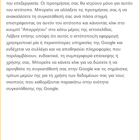
την επεξεργασία. Οι προτιμήσεις σας θα ισχύουν μόνο για αυτόν
τον ιστότοπο. Μπορείτε να αλλάξετε τις προτιμήσεις σας ή να
Ο Τζέικ Τζίλενχαλ και ο Χοακίν Φίνιξ είναι οι «The
ανακαλέσετε τη συγκατάθεσή σας ανά πάσα στιγμή
Sisters Brothers» του Ζακ Οντιάρ
επιστρέφοντας σε αυτόν τον ιστότοπο και κάνοντας κλικ στο
κουμπί "Απορρήτου" στο κάτω μέρος της ιστοσελίδας.
ΝΕΑ
/
12 ΦΕΒ 2017
/
Θανάσης Πατσαβός
Λάβετε επίσης υπόψη ότι αυτός ο ιστότοπος/η εφαρμογή
χρησιμοποιεί μία ή περισσότερες υπηρεσίες της Google και
Ο Χοακίν Φίνιξ κρατάει σφυρί στο τρέιλερ για το «You
ενδέχεται να συλλέγει και να αποθηκεύει πληροφορίες που
Were Never Really Here» της Λιν Ράμσεϊ
περιλαμβάνουν, ενδεικτικά, τη συμπεριφορά επίσκεψης ή
ΝΕΑ
/
31 ΑΥΓ 2017
/
Θανάσης Πατσαβός
χρήσης σας. Μπορείτε να κάνετε κλικ για να δώσετε ή να
αρνηθείτε τη συγκατάθεσή σας στην Google και τις σημάνσεις
Ο Τζον Κάλαχαν του «Μην Ανησυχείς, Δε Θα Φτάσει
τρίτων μερών της για τη χρήση των δεδομένων σας για τους
Μακριά Με τα Πόδια», με δικά του σκίτσα
σκοπούς που καθορίζονται παρακάτω στην ενότητα
συγκατάθεσης της Google.
ΝΕΑ
/
21 ΣΕΠ 2018
/
Flix Team
You better run for your life. Νέο μελαγχολικό τρέιλερ για
το «The Sisters Brothers» του Ζακ Οντιάρ
ΝΕΑ
/
22 ΣΕΠ 2018
/
Θανάσης Πατσαβός
Το όνομά του είναι Αρθουρ. Ο Χοακίν Φίνιξ λίγο πριν