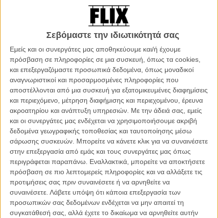
ΑΡΘΡΑ
Σεβόμαστε την ιδιωτικότητά σας
Ο Χοακίν Φίνιξ μετατρέπεται σε άγγελο εκδίκησης
ενάντια στη διαφθορά
Εμείς και οι συνεργάτες μας αποθηκεύουμε και/ή έχουμε
πρόσβαση σε πληροφορίες σε μια συσκευή, όπως τα cookies,
ΝΕΑ
/
11 ΜΑΙ 2016
/
Θανάσης Πατσαβός
και επεξεργαζόμαστε προσωπικά δεδομένα, όπως μοναδικοί
αναγνωριστικοί και προσαρμοσμένες πληροφορίες που
Ο Χοακίν Φίνιξ θα είναι ο νέος Τζόκερ;
αποστέλλονται από μια συσκευή για εξατομικευμένες διαφημίσεις
ΝΕΑ
/
09 ΦΕΒ 2018
/
Θανάσης Πατσαβός
και περιεχόμενο, μέτρηση διαφήμισης και περιεχομένου, έρευνα
ακροατηρίου και ανάπτυξη υπηρεσιών.
Με την άδειά σας, εμείς
και οι συνεργάτες μας ενδέχεται να χρησιμοποιήσουμε ακριβή
Ο Χοακίν Φίνιξ βαριέται τις συνεντεύξεις
δεδομένα γεωγραφικής τοποθεσίας και ταυτοποίησης μέσω
ΝΕΑ
/
18 ΣΕΠ 2019
/
Flix Team
σάρωσης συσκευών. Μπορείτε να κάνετε κλικ για να συναινέσετε
στην επεξεργασία από εμάς και τους συνεργάτες μας όπως
Ο Χοακίν Φίνιξ θα πρωταγωνιστεί στην επόμενη
περιγράφεται παραπάνω. Εναλλακτικά, μπορείτε να αποκτήσετε
ταινία του Μάικ Μιλς
πρόσβαση σε πιο λεπτομερείς πληροφορίες και να αλλάξετε τις
ΝΕΑ
/
20 ΣΕΠ 2019
/
Γιώργος Κρασσακόπουλος
προτιμήσεις σας πριν συναινέσετε ή να αρνηθείτε να
συναινέσετε.
Λάβετε υπόψη ότι κάποια επεξεργασία των
προσωπικών σας δεδομένων ενδέχεται να μην απαιτεί τη
Είναι επίσημο: Ο Χοακίν Φίνιξ θα υποδυθεί τον Τζόκερ
συγκατάθεσή σας, αλλά έχετε το δικαίωμα να αρνηθείτε αυτήν
ΝΕΑ
/
11 ΙΟΥΛ 2018
/
Θανάσης Πατσαβός