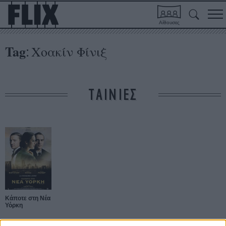
Αίθουσες
Tag
Χοακίν Φίνιξ
:
ΤΑΙΝΙΕΣ
Κάποτε στη Νέα
Υόρκη