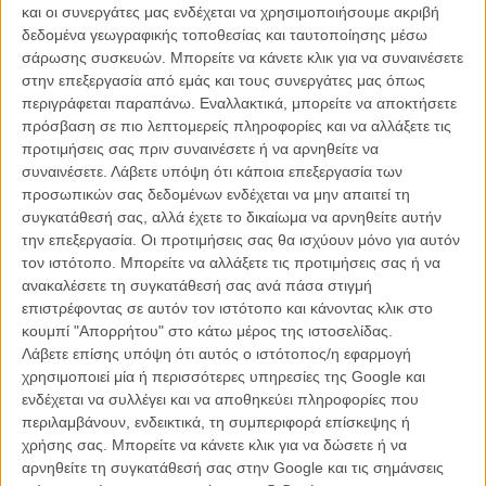
και οι συνεργάτες μας ενδέχεται να χρησιμοποιήσουμε ακριβή
Κι ο πρώτος του ρόλος μετά από το
«Joker»
όπως ανακαλύπτουμε
δεδομένα γεωγραφικής τοποθεσίας και ταυτοποίησης μέσω
στην σημερινή ειδησεογραφία θα είναι στην επόμενη ταινία του Μάικ
σάρωσης συσκευών. Μπορείτε να κάνετε κλικ για να συναινέσετε
Μιλς ενός σκηνοθέτη που με την πρώτη του ταινία
«Οι Αρχάριοι»
στην επεξεργασία από εμάς και τους συνεργάτες μας όπως
μπήκε για πάντα στην λίστα των δημιουργών που αγαπάμε και θα
περιγράφεται παραπάνω. Εναλλακτικά, μπορείτε να αποκτήσετε
ακολουθούμε πιστά.
πρόσβαση σε πιο λεπτομερείς πληροφορίες και να αλλάξετε τις
προτιμήσεις σας πριν συναινέσετε ή να αρνηθείτε να
συναινέσετε.
Λάβετε υπόψη ότι κάποια επεξεργασία των
προσωπικών σας δεδομένων ενδέχεται να μην απαιτεί τη
συγκατάθεσή σας, αλλά έχετε το δικαίωμα να αρνηθείτε αυτήν
την επεξεργασία. Οι προτιμήσεις σας θα ισχύουν μόνο για αυτόν
τον ιστότοπο. Μπορείτε να αλλάξετε τις προτιμήσεις σας ή να
ανακαλέσετε τη συγκατάθεσή σας ανά πάσα στιγμή
επιστρέφοντας σε αυτόν τον ιστότοπο και κάνοντας κλικ στο
κουμπί "Απορρήτου" στο κάτω μέρος της ιστοσελίδας.
Λάβετε επίσης υπόψη ότι αυτός ο ιστότοπος/η εφαρμογή
χρησιμοποιεί μία ή περισσότερες υπηρεσίες της Google και
ενδέχεται να συλλέγει και να αποθηκεύει πληροφορίες που
περιλαμβάνουν, ενδεικτικά, τη συμπεριφορά επίσκεψης ή
χρήσης σας. Μπορείτε να κάνετε κλικ για να δώσετε ή να
Δεν γνωρίζουμε τίποτα παραπάνω για την τρίτη του μεγάλου
αρνηθείτε τη συγκατάθεσή σας στην Google και τις σημάνσεις
μήκους (μετά το
«Καταπληκτικές Γυναίκες»
) εκτός από το ότι θα