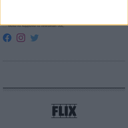
Εγγράψου στο εβδομαδιαίο newsletter μας.
ΕΓΓΡΑΦΗ
Θέλω να λαμβάνω τα newsletter σας.