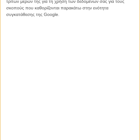
τρίτων μερών της για τη χρήση των δεδομένων σας για τους
είναι μια παραγωγή της Α24, αλλά και μόνο τα ονόματα των δυο
σκοπούς που καθορίζονται παρακάτω στην ενότητα
βασικών συντελεστών της, μας κάνουν ήδη να ανυπομονούμε.
συγκατάθεσης της Google.
Δείτε επίσης:
Η Αλίσια Βικάντερ πρωταγωνιστεί στο «Light
Years» των National, με την υπογραφή του Μάικ Μιλς
Tags:
Χοακίν Φίνιξ,
Μάικ Μιλς
ΜΗ ΧΑΣΕΤΕ