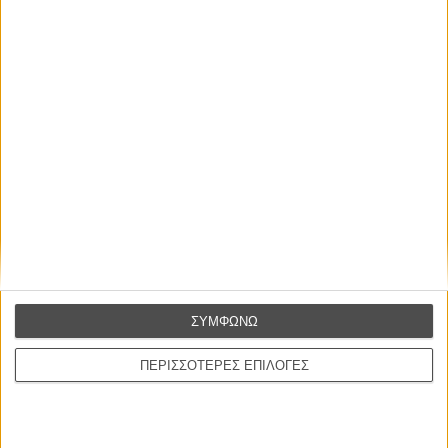
Βιμ Βέντερς
Συνέντευξη
ΝΕΕΣ ΤΑΙΝΙΕΣ
Ο Παραχαράκτης
L’ Affaire Bojarski (The Moneymaker)
του Ζαν-Πολ Σαλομέ
Γνήσιο Αντίγραφο
Certified Copy (Copie Conforme)
του Αμπάς Κιαροστάμι
Ο Κλειδαράς του Ενός Εκατομμυρίου
Le Million
ΣΥΜΦΩΝΩ
του Γκρεγκουάρ Βινιερόν
ΠΕΡΙΣΣΟΤΕΡΕΣ ΕΠΙΛΟΓΕΣ
Αυτό που Ξέρουν οι Γυναίκες
Pour le Plaisir
του Ρεέμ Κερισί