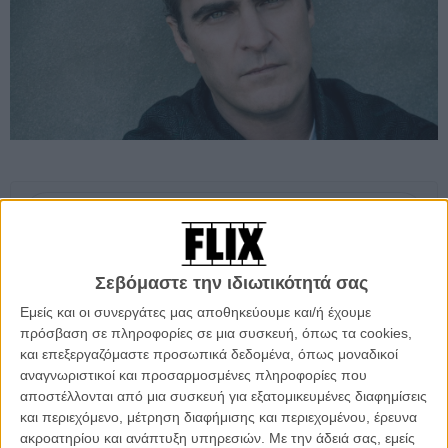
Προσθέστε το Flix στις προτιμήσεις σας στο
Google
Σεβόμαστε την ιδιωτικότητά σας
Αν υπάρχει δικαιοσύνη ο Χοακίν Φίνιξ θα φύγει από τα Οσκαρ του
Εμείς και οι συνεργάτες μας αποθηκεύουμε και/ή έχουμε
2020 με το αγαλματίδιο για την καλύτερη ανδρική ερμηνεία της
πρόσβαση σε πληροφορίες σε μια συσκευή, όπως τα cookies,
χρονιάς για το κατόρθωμά του στο «Joker». Κι αυτό θα τον
και επεξεργαζόμαστε προσωπικά δεδομένα, όπως μοναδικοί
μεταμορφωσει (αν δεν είναι ήδη) σε έναν από τους πιο
αναγνωριστικοί και προσαρμοσμένες πληροφορίες που
περιζήτητους ηθοποιούς των ημερών μας
αποστέλλονται από μια συσκευή για εξατομικευμένες διαφημίσεις
και περιεχόμενο, μέτρηση διαφήμισης και περιεχομένου, έρευνα
Δείτε ακόμη:
Ο Χοακίν Φίνιξ βαριέται τις συνεντεύξεις
ακροατηρίου και ανάπτυξη υπηρεσιών.
Με την άδειά σας, εμείς