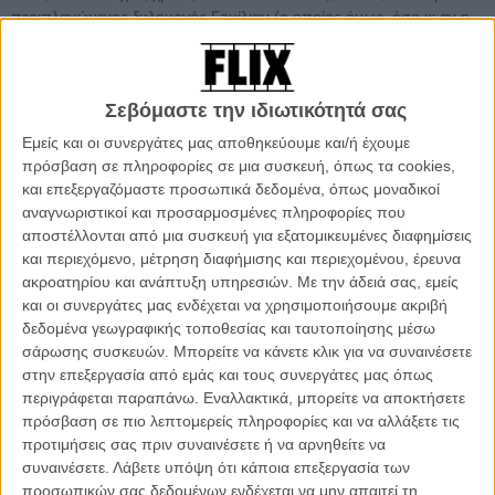
περιπλανώμενος ξυλουργός Γουίλιαμ (ο οποίος όμως, όσο κι αν η
Ντοροθία κι αν θα ήθελε ένα πρότυπο πατέρα, δεν έχει τίποτα
ενδιαφέρον να προσφέρει ατον πιτσιρικά) και η 25χρονη Αμπι - μία
νεαρή punk καλλιτέχνης, με ελεύθερο φεμινιστικό πνεύμα κι ένα
Σεβόμαστε την ιδιωτικότητά σας
μυστικό. Η 15χρονη Τζούλι, η κολλητή του Τζέιμι (με την οποία ο
ίδιος είναι χωρίς ανταπόκριση ερωτευμένος) περνάει επίσης μέρες
Εμείς και οι συνεργάτες μας αποθηκεύουμε και/ή έχουμε
και νύχτες στο σπίτι τους, καθώς θέλει κι εκείνη να ξεφύγει από τη
πρόσβαση σε πληροφορίες σε μια συσκευή, όπως τα cookies,
δική της οικογενειακή αναταραχή. Αναταραχή είναι έτσι κι αλλιώς η
και επεξεργαζόμαστε προσωπικά δεδομένα, όπως μοναδικοί
λέξη κλειδί της εποχής. Ο πιτσιρικάς έχει μεγαλώσει μέσα σ' έναν
αναγνωριστικοί και προσαρμοσμένες πληροφορίες που
άδικο πόλεμο, διαδηλώσεις που αλλάζουν τις κοινωνικές δομές,
αποστέλλονται από μια συσκευή για εξατομικευμένες διαφημίσεις
πολιτιστικές και τεχνολογικές επαναστάσεις, κι ένα διαζύγιο. Η
και περιεχόμενο, μέτρηση διαφήμισης και περιεχομένου, έρευνα
Ντοροθία νιώθει μεγάλη και ξεπερασμένη, οπότε κάνει κάτι
ακροατηρίου και ανάπτυξη υπηρεσιών.
Με την άδειά σας, εμείς
πρωτοποριακό: ζητά στα δύο νεότερα κορίτσια να τη βοηθήσουν με
και οι συνεργάτες μας ενδέχεται να χρησιμοποιήσουμε ακριβή
την ανατροφή του, προσφέροντάς του μία εικόνα της ζωής που
δεδομένα γεωγραφικής τοποθεσίας και ταυτοποίησης μέσω
εκείνη δεν έχει.
σάρωσης συσκευών. Μπορείτε να κάνετε κλικ για να συναινέσετε
στην επεξεργασία από εμάς και τους συνεργάτες μας όπως
Ο Μάικ Μιλς («Οι Πρωτάρηδες», «Thumbsucker») επιστρέφει με μία
περιγράφεται παραπάνω. Εναλλακτικά, μπορείτε να αποκτήσετε
αυτοβιογραφική ταινία - ένα ερωτικό γράμμα στη δική του μποέμικη
πρόσβαση σε πιο λεπτομερείς πληροφορίες και να αλλάξετε τις
ανατροφή από καταπληκτικές γυναίκες. Ο τόνος, το ύφος, οι δομές
προτιμήσεις σας πριν συναινέσετε ή να αρνηθείτε να
του σεναρίου (το οποίο βρέθηκε στην οσκαρική πεντάδα φέτος)
συναινέσετε.
Λάβετε υπόψη ότι κάποια επεξεργασία των
θυμίζουν τους υπέροχους «Πρωτάρηδες»: την ιστορία αφηγούνται
προσωπικών σας δεδομένων ενδέχεται να μην απαιτεί τη