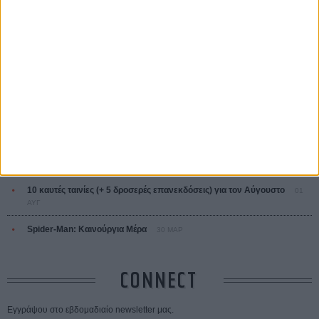
ΤΑ ΠΙΟ
ΔΙΑΒΑΣΜΕΝΑ
Οδύσσεια
01 ΙΟΥΛ
Save the Date! Δείτε πρώτοι το «Σεξ και Αίμα στο Καμπ Μίασμα»!
05
ΑΥΓ
Ο Τζάρεντ Λέτο αρνείται τις καταγγελίες: «Δεν έχω διαπράξει ποτέ
σεξουαλική επίθεση»
30 ΙΟΥΛ
10 καυτές ταινίες (+ 5 δροσερές επανεκδόσεις) για τον Αύγουστο
01
ΑΥΓ
Spider-Man: Καινούργια Μέρα
30 ΜΑΡ
CONNECT
Εγγράψου στο εβδομαδιαίο newsletter μας.