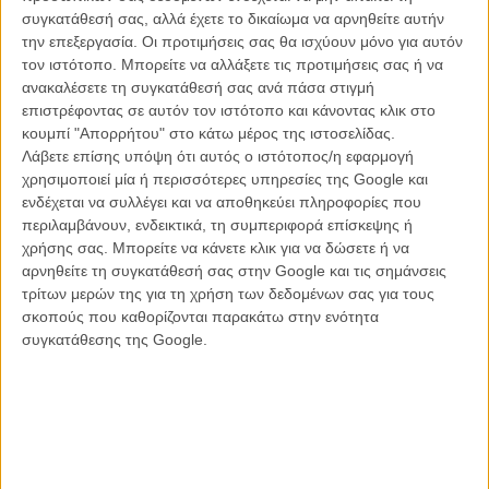
μέσα από το δικό τους βλέμμα τόσο ο Τζέιμι όσο και η Ντοροθία,
συγκατάθεσή σας, αλλά έχετε το δικαίωμα να αρνηθείτε αυτήν
φλασιές ιστορικοπολιτικών γεγονότων μάς δίνουν το στίγμα της
την επεξεργασία. Οι προτιμήσεις σας θα ισχύουν μόνο για αυτόν
δεκαετίας, κι όλα τα υπόλοιπα γεμίζουν το οξυγόνο της ταινίας από
τον ιστότοπο. Μπορείτε να αλλάξετε τις προτιμήσεις σας ή να
ανθρώπινες στιγμές, μικρά «τίποτα», αμηχανίες, διαλόγους, χορούς,
ανακαλέσετε τη συγκατάθεσή σας ανά πάσα στιγμή
γεύματα, τσιγάρα, φιλιά - κομμάτια ενός vintage παζλ
επιστρέφοντας σε αυτόν τον ιστότοπο και κάνοντας κλικ στο
κινηματογραφημένα με εκκεντρική ειλικρίνεια και γλυκόπικρη
κουμπί "Απορρήτου" στο κάτω μέρος της ιστοσελίδας.
νοσταλγία και αγάπη.
Λάβετε επίσης υπόψη ότι αυτός ο ιστότοπος/η εφαρμογή
χρησιμοποιεί μία ή περισσότερες υπηρεσίες της Google και
Αγαπά πολύ τις γυναίκες του ο Μιλς. Μπορεί ο πιτσιρικάς ήρωάς
ενδέχεται να συλλέγει και να αποθηκεύει πληροφορίες που
του να υπονοεί, ή και να παραδέχεται ανοιχτά, ότι θα ήθελε μία πιο
περιλαμβάνουν, ενδεικτικά, τη συμπεριφορά επίσκεψης ή
νορμάλ ενηλικίωση, όμως ο ενήλικος σκηνοθέτης τώρα καταλαβαίνει
χρήσης σας. Μπορείτε να κάνετε κλικ για να δώσετε ή να
και συγχωρεί και εκτιμά και δε θα άλλαζε τίποτα από την
αρνηθείτε τη συγκατάθεσή σας στην Google και τις σημάνσεις
εναλλακτική του οικογένεια. Για αυτό και λούζει την Ντοροθία με ένα
τρίτων μερών της για τη χρήση των δεδομένων σας για τους
αποκαλυπτικό μεν (δεν παύει να είναι μια μεσήλικη μάνα που
σκοπούς που καθορίζονται παρακάτω στην ενότητα
ανησυχεί), αλλά ζεστό φως. Πόσο μπροστά ήταν στο να τον θέλει
συγκατάθεσης της Google.
αυτόνομο, με δικό του τραπεζικό λογαριασμό και δική του άποψη
για τα πράγματα - ακόμα κι αν αυτό σήμαινε κοπάνα από το
σχολείο. Για αυτό και παρουσιάζει με δύναμη τη νέα γενιά: η έφηβη
Τζέιμι είναι σεξουαλικά ενεργή, πειραματίζεται, κάνει λάθη, αλλά
βάζει τα δικά της ξεκάθαρα όρια και χαράζει τη δική της πορεία. Και
η Αμπι, χτυπημένη από μία ασθένεια κι αποκομμένη από την