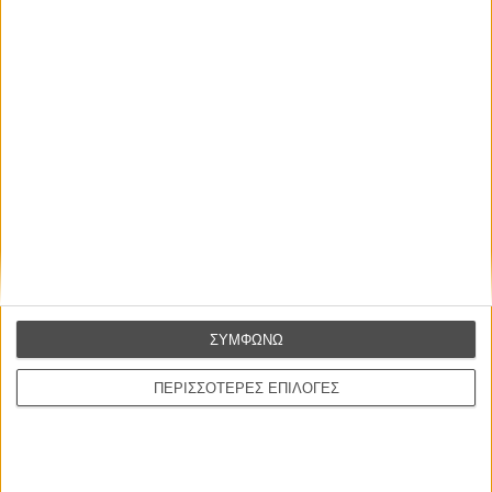
Πρωταγωνιστούν:
Ανέτ Μπένινγκ, Ελ Φάνινγκ, Γκρέτα Γκέργουικ, Μπίλι
Κρούνταπ
Διάρκεια:
118 λεπτά
Διανομή:
Feelgood Entertainment
ΠΟΥ ΠΑΙΖΕΤΑΙ;
ΜΗ ΧΑΣΕΤΕ
ΣΥΜΦΩΝΩ
ΠΕΡΙΣΣΟΤΕΡΕΣ ΕΠΙΛΟΓΕΣ