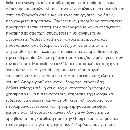
δεδομένα γεωγραφικής τοποθεσίας και ταυτοποίησης μέσω
σάρωσης συσκευών. Μπορείτε να κάνετε κλικ για να συναινέσετε
στην επεξεργασία από εμάς και τους συνεργάτες μας όπως
περιγράφεται παραπάνω. Εναλλακτικά, μπορείτε να αποκτήσετε
πρόσβαση σε πιο λεπτομερείς πληροφορίες και να αλλάξετε τις
προτιμήσεις σας πριν συναινέσετε ή να αρνηθείτε να
συναινέσετε.
Λάβετε υπόψη ότι κάποια επεξεργασία των
προσωπικών σας δεδομένων ενδέχεται να μην απαιτεί τη
συγκατάθεσή σας, αλλά έχετε το δικαίωμα να αρνηθείτε αυτήν
την επεξεργασία. Οι προτιμήσεις σας θα ισχύουν μόνο για αυτόν
Με τον Ρόμπερτ Ντε Νίρο και τον Αλεκ Μπόλντουιν να βρίσκονται
τον ιστότοπο. Μπορείτε να αλλάξετε τις προτιμήσεις σας ή να
ήδη σε συζητήσεις για ρόλους στο φιλμ, ο «Joker» του Φίλιπς
ανακαλέσετε τη συγκατάθεσή σας ανά πάσα στιγμή
μοιάζει η πιο ενδιαφέρουσα από τις ταινίες που ετοιμάζονται πάνω
επιστρέφοντας σε αυτόν τον ιστότοπο και κάνοντας κλικ στο
στον χαρακτήρα (
ή άλλη έχει ως πρωταγωνιστή τον Τζάρεντ Λέτο
),
κουμπί "Απορρήτου" στο κάτω μέρος της ιστοσελίδας.
μα το πιο ελκυστικό στοιχείο του φιλμ βρίσκεται δίχως αμφιβολία
Λάβετε επίσης υπόψη ότι αυτός ο ιστότοπος/η εφαρμογή
στο βλέμμα του πρωταγωνιστή του στo πρώτο του πορτρέτο και
χρησιμοποιεί μία ή περισσότερες υπηρεσίες της Google και
στις φωτογραφίες από τα γυρίσματα του φιλμ που μόλις ξεκίνησαν.
ενδέχεται να συλλέγει και να αποθηκεύει πληροφορίες που
περιλαμβάνουν, ενδεικτικά, τη συμπεριφορά επίσκεψης ή
Αρθουρ ή Τζόκερ, ο Χοακίν είναι ένας!
χρήσης σας. Μπορείτε να κάνετε κλικ για να δώσετε ή να
αρνηθείτε τη συγκατάθεσή σας στην Google και τις σημάνσεις
τρίτων μερών της για τη χρήση των δεδομένων σας για τους