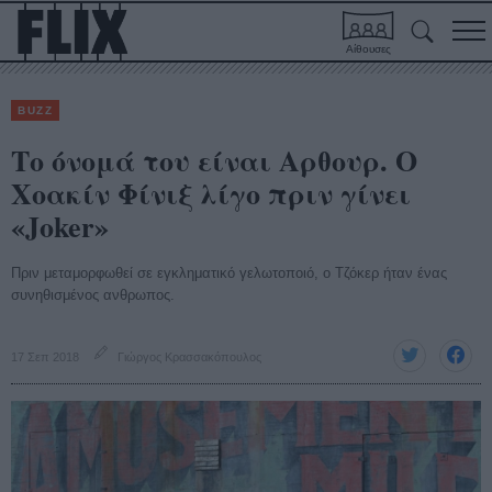
Αίθουσες
BUZZ
Το όνομά του είναι Αρθουρ. Ο
Χοακίν Φίνιξ λίγο πριν γίνει
«Joker»
Πριν μεταμορφωθεί σε εγκληματικό γελωτοποιό, ο Τζόκερ ήταν ένας
συνηθισμένος ανθρωπος.
17 Σεπ 2018
Γιώργος Κρασσακόπουλος