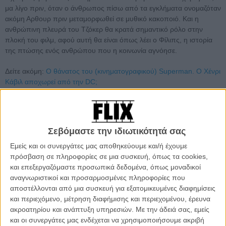
μα λίγο πριν, όταν ο άνθρωπος πίσω από τα εγκλήματα ονομαζόταν
ακόμη Αρθουρ πριν μεταμορφωθεί σε μυθικό κακοποιό. Και η
ανθρώπινη πλευρά του Τζόκερ θα κρατά σημαντικό ρόλο στην
πλοκή του φιλμ, αφού αυτή θα είναι όπως λέει ο Φίλιπς, η ιστορία
της πτώσης ενός ανθρώπου που η κοινωνία αγνόησε.
Δείτε ακόμη:
Ο θάνατος του (κινηματογραφικού) Superman. O Χένρι
Κάβιλ αποχωρεί από την DC;
Σεβόμαστε την ιδιωτικότητά σας
Εμείς και οι συνεργάτες μας αποθηκεύουμε και/ή έχουμε
πρόσβαση σε πληροφορίες σε μια συσκευή, όπως τα cookies,
και επεξεργαζόμαστε προσωπικά δεδομένα, όπως μοναδικοί
αναγνωριστικοί και προσαρμοσμένες πληροφορίες που
αποστέλλονται από μια συσκευή για εξατομικευμένες διαφημίσεις
και περιεχόμενο, μέτρηση διαφήμισης και περιεχομένου, έρευνα
ακροατηρίου και ανάπτυξη υπηρεσιών.
Με την άδειά σας, εμείς
και οι συνεργάτες μας ενδέχεται να χρησιμοποιήσουμε ακριβή