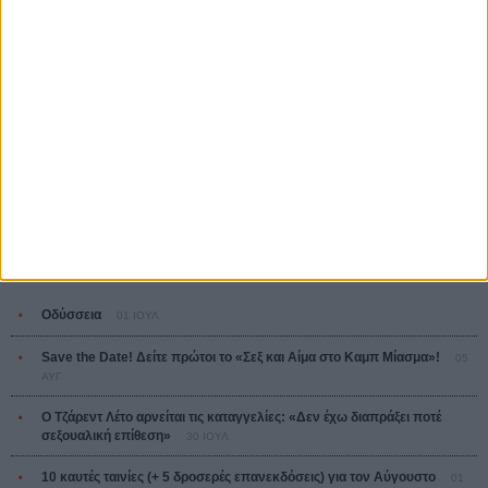
Κρίστοφερ Νόλαν
Ψηλά Τακούνια
Tacones lejanos
Πέδρο Αλμοδόβαρ
Ο Παραχαράκτης
L’ Affaire Bojarski (The Moneymaker)
Ζαν-Πολ Σαλομέ
ΤΑ ΠΙΟ
ΔΙΑΒΑΣΜΕΝΑ
Οδύσσεια
01 ΙΟΥΛ
Save the Date! Δείτε πρώτοι το «Σεξ και Αίμα στο Καμπ Μίασμα»!
05
ΑΥΓ
Ο Τζάρεντ Λέτο αρνείται τις καταγγελίες: «Δεν έχω διαπράξει ποτέ
σεξουαλική επίθεση»
30 ΙΟΥΛ
10 καυτές ταινίες (+ 5 δροσερές επανεκδόσεις) για τον Αύγουστο
01