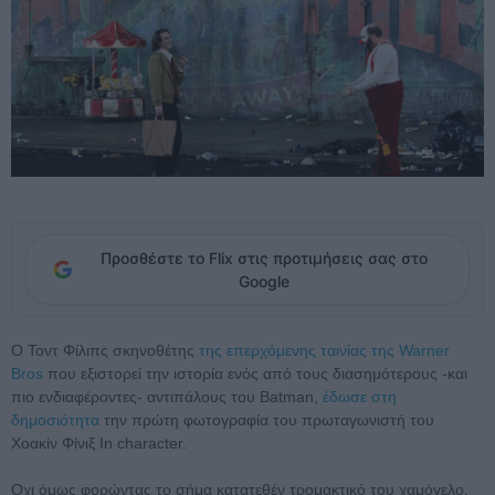
Προσθέστε το Flix στις προτιμήσεις σας στο
Google
Ο Τοντ Φίλιπς σκηνοθέτης
της επερχόμενης ταινίας της Warner
Bros
που εξιστορεί την ιστορία ενός από τους διασημότερους -και
πιο ενδιαφέροντες- αντιπάλους του Batman,
έδωσε στη
δημοσιότητα
την πρώτη φωτογραφία του πρωταγωνιστή του
Χοακίν Φίνιξ In character.
Οχι όμως φορώντας το σήμα κατατεθέν τρομακτικό του χαμόγελο,