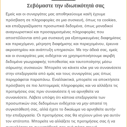
Σεβόμαστε την ιδιωτικότητά σας
ΑΡΘΡΑ
Εμείς και οι συνεργάτες μας αποθηκεύουμε και/ή έχουμε
πρόσβαση σε πληροφορίες σε μια συσκευή, όπως τα cookies,
Τζιμ Καβίζελ, Jesus freak!
και επεξεργαζόμαστε προσωπικά δεδομένα, όπως μοναδικοί
ΝΕΑ
/
07 ΜΑΙ 2011
/
Γιώργος Κρασσακόπουλος
αναγνωριστικοί και προσαρμοσμένες πληροφορίες που
αποστέλλονται από μια συσκευή για εξατομικευμένες διαφημίσεις
Κάννες 2011: Ημέρα έβδομη
και περιεχόμενο, μέτρηση διαφήμισης και περιεχομένου, έρευνα
ακροατηρίου και ανάπτυξη υπηρεσιών.
Με την άδειά σας, εμείς
ΝΕΑ
/
17 ΜΑΙ 2011
/
Flix Team
και οι συνεργάτες μας ενδέχεται να χρησιμοποιήσουμε ακριβή
δεδομένα γεωγραφικής τοποθεσίας και ταυτοποίησης μέσω
The Beaver: Ο Αλλος Εαυτός του Μελ Γκίμπσον
σάρωσης συσκευών. Μπορείτε να κάνετε κλικ για να συναινέσετε
ΝΕΑ
/
18 ΜΑΙ 2011
/
Πόλυ Λυκούργου
στην επεξεργασία από εμάς και τους συνεργάτες μας όπως
περιγράφεται παραπάνω. Εναλλακτικά, μπορείτε να αποκτήσετε
πρόσβαση σε πιο λεπτομερείς πληροφορίες και να αλλάξετε τις
Ο άλλος εαυτός της Τζόντι Φόστερ
προτιμήσεις σας πριν συναινέσετε ή να αρνηθείτε να
ΘΕΜΑΤΑ
/
21 ΙΟΥΛ 2011
/
Πόλυ Λυκούργου
συναινέσετε.
Λάβετε υπόψη ότι κάποια επεξεργασία των
προσωπικών σας δεδομένων ενδέχεται να μην απαιτεί τη
Μελ Γκίμπσον, πόσα θες να μας τρελλάνεις;
συγκατάθεσή σας, αλλά έχετε το δικαίωμα να αρνηθείτε αυτήν
την επεξεργασία. Οι προτιμήσεις σας θα ισχύουν μόνο για αυτόν
ΝΕΑ
/
09 ΣΕΠ 2011
/
Λήδα Γαλανού
τον ιστότοπο. Μπορείτε να αλλάξετε τις προτιμήσεις σας ή να
ανακαλέσετε τη συγκατάθεσή σας ανά πάσα στιγμή