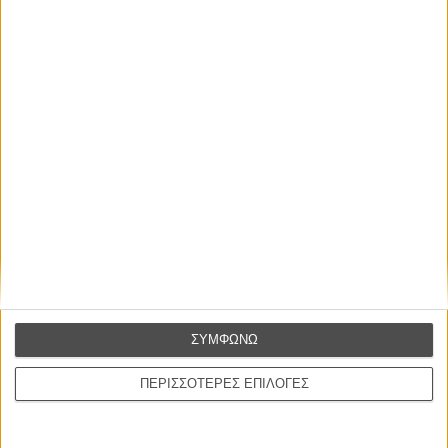
μόνο για τον Μελ Γκίμπσον
ΝΕΑ
/
04 ΟΚΤ 2014
/
Λήδα Γαλανού
Η επιτυχία είναι υπερτιμημένη. Δεν σε κάνει
καλύτερο, δεν σε πάει πουθενά η επιτυχία. Είναι
απλώς ένα ωραίο, ανεβαστικό, επιφανειακό
συναίσθημα.»
ΣΥΜΦΩΝΩ
Βιμ Βέντερς
Συνέντευξη
ΠΕΡΙΣΣΟΤΕΡΕΣ ΕΠΙΛΟΓΕΣ