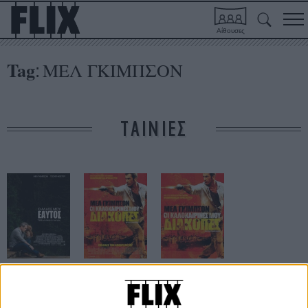
Αίθουσες
Tag
ΜΕΛ ΓΚΙΜΠΣΟΝ
:
ΤΑΙΝΙΕΣ
Ο Αλλος μου
Οι Καλοκαιρινές
Οι Καλοκαιρινές
Εαυτός
Μου Διακοπές
Μου Διακοπές