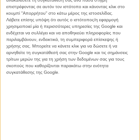
Ο Στίβεν Σπίλμπεργκ θα... ανοίξει τις θάλασσες να
επιστρέφοντας σε αυτόν τον ιστότοπο και κάνοντας κλικ στο
περάσουμε!
κουμπί "Απορρήτου" στο κάτω μέρος της ιστοσελίδας.
ΝΕΑ
/
01 ΟΚΤ 2011
/
Πόλυ Λυκούργου
Λάβετε επίσης υπόψη ότι αυτός ο ιστότοπος/η εφαρμογή
χρησιμοποιεί μία ή περισσότερες υπηρεσίες της Google και
Το Χόλιγουντ συγχωρεί και βραβεύει τον Ρόμπερτ
ενδέχεται να συλλέγει και να αποθηκεύει πληροφορίες που
Ντάουνι Τζούνιορ
περιλαμβάνουν, ενδεικτικά, τη συμπεριφορά επίσκεψης ή
χρήσης σας. Μπορείτε να κάνετε κλικ για να δώσετε ή να
ΝΕΑ
/
15 ΟΚΤ 2011
/
Πόλυ Λυκούργου
αρνηθείτε τη συγκατάθεσή σας στην Google και τις σημάνσεις
τρίτων μερών της για τη χρήση των δεδομένων σας για τους
Κάννες 2014, «The Expendables 3»: and now, for something
σκοπούς που καθορίζονται παρακάτω στην ενότητα
completely macho!
συγκατάθεσης της Google.
ΝΕΑ
/
18 ΜΑΙ 2014
/
Λήδα Γαλανού
«The Expendables 3»: αυτό είναι το τρέιλερ το καλό
ΝΕΑ
/
17 ΙΟΥΝ 2014
/
Λήδα Γαλανού
Κάρλοβι Βάρι 2014: Με τον τρόπο του Μελ Γκίμπσον
ΝΕΑ
/
05 ΙΟΥΛ 2014
/
Μανώλης Κρανάκης
Ρόμπερτ Ντάουνι Τζούνιορ: Θα ξαναγίνω «Iron Man»