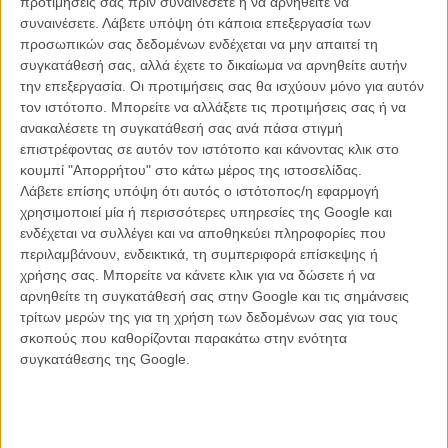
προτιμήσεις σας πριν συναινέσετε ή να αρνηθείτε να
συναινέσετε.
Λάβετε υπόψη ότι κάποια επεξεργασία των
προσωπικών σας δεδομένων ενδέχεται να μην απαιτεί τη
συγκατάθεσή σας, αλλά έχετε το δικαίωμα να αρνηθείτε αυτήν
ΝΕΑ
την επεξεργασία. Οι προτιμήσεις σας θα ισχύουν μόνο για αυτόν
Μίλα μου για καλοκαιρινά φεστιβάλ κινηματογράφου
τον ιστότοπο. Μπορείτε να αλλάξετε τις προτιμήσεις σας ή να
στην Ελλάδα
ανακαλέσετε τη συγκατάθεσή σας ανά πάσα στιγμή
επιστρέφοντας σε αυτόν τον ιστότοπο και κάνοντας κλικ στο
Ο πιο αναλυτικός οδηγός των καλοκαιρινών φεστιβάλ σε νησιά και ηπειρωτική
Ελλάδα είναι εδώ
κουμπί "Απορρήτου" στο κάτω μέρος της ιστοσελίδας.
Λάβετε επίσης υπόψη ότι αυτός ο ιστότοπος/η εφαρμογή
χρησιμοποιεί μία ή περισσότερες υπηρεσίες της Google και
ενδέχεται να συλλέγει και να αποθηκεύει πληροφορίες που
περιλαμβάνουν, ενδεικτικά, τη συμπεριφορά επίσκεψης ή
χρήσης σας. Μπορείτε να κάνετε κλικ για να δώσετε ή να
αρνηθείτε τη συγκατάθεσή σας στην Google και τις σημάνσεις
τρίτων μερών της για τη χρήση των δεδομένων σας για τους
Η επιτυχία είναι υπερτιμημένη. Δεν σε κάνει
σκοπούς που καθορίζονται παρακάτω στην ενότητα
καλύτερο, δεν σε πάει πουθενά η επιτυχία. Είναι
συγκατάθεσης της Google.
απλώς ένα ωραίο, ανεβαστικό, επιφανειακό
συναίσθημα.»