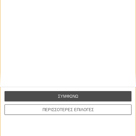
Οι Αρμονίες Βερκμάιστερ
Werckmeister Harmonies
Μπέλα Ταρ
Μια Θέση στον Ηλιο
A Place in the Sun
Τζορτζ Στίβενς
Οδύσσεια
The Odyssey
Κρίστοφερ Νόλαν
ΣΥΜΦΩΝΩ
Ψηλά Τακούνια
Tacones lejanos
ΠΕΡΙΣΣΟΤΕΡΕΣ ΕΠΙΛΟΓΕΣ
Πέδρο Αλμοδόβαρ
Ο Παραχαράκτης
L’ Affaire Bojarski (The Moneymaker)
Ζαν-Πολ Σαλομέ