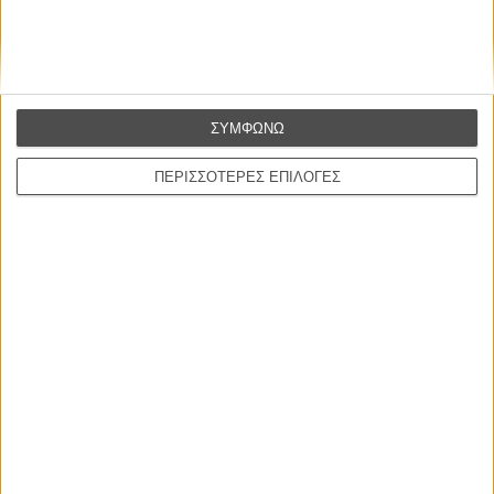
Βιμ Βέντερς
Συνέντευξη
ΣΥΜΦΩΝΩ
ΝΕΕΣ ΤΑΙΝΙΕΣ
ΠΕΡΙΣΣΟΤΕΡΕΣ ΕΠΙΛΟΓΕΣ
Ο Παραχαράκτης
L’ Affaire Bojarski (The Moneymaker)
του Ζαν-Πολ Σαλομέ
Γνήσιο Αντίγραφο
Certified Copy (Copie Conforme)
του Αμπάς Κιαροστάμι
Ο Κλειδαράς του Ενός Εκατομμυρίου
Le Million
του Γκρεγκουάρ Βινιερόν
Αυτό που Ξέρουν οι Γυναίκες
Pour le Plaisir