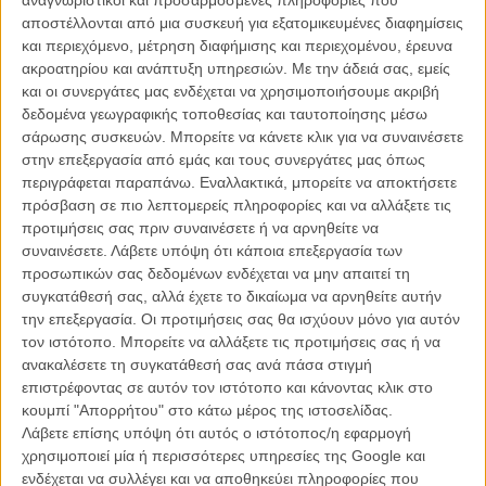
αναγνωριστικοί και προσαρμοσμένες πληροφορίες που
αναλαμβάνει να γράψει και να σκηνοθετήσει μια νέα εκδοχή του
αποστέλλονται από μια συσκευή για εξατομικευμένες διαφημίσεις
θρυλικού «Escape From New York», του φιλμ που καθιέρωσε τον
και περιεχόμενο, μέτρηση διαφήμισης και περιεχομένου, έρευνα
Snake Plissken ως έναν από τους πιο εμβληματικούς αντιήρωες
ακροατηρίου και ανάπτυξη υπηρεσιών.
Με την άδειά σας, εμείς
στην ιστορία του σινεμά.
και οι συνεργάτες μας ενδέχεται να χρησιμοποιήσουμε ακριβή
δεδομένα γεωγραφικής τοποθεσίας και ταυτοποίησης μέσω
Το project αναπτύσσεται από τη StudioCanal και την Picture
σάρωσης συσκευών. Μπορείτε να κάνετε κλικ για να συναινέσετε
Company, με τον ίδιο τον Τζον Κάρπεντερ να συμμετέχει ως
στην επεξεργασία από εμάς και τους συνεργάτες μας όπως
εκτελεστικός παραγωγός. Πρόκειται για την πρώτη ουσιαστική
περιγράφεται παραπάνω. Εναλλακτικά, μπορείτε να αποκτήσετε
προσπάθεια αναβίωσης του franchise έπειτα από χρόνια
πρόσβαση σε πιο λεπτομερείς πληροφορίες και να αλλάξετε τις
αποτυχημένων σχεδίων και αλλαγών δημιουργικών ομάδων.
προτιμήσεις σας πριν συναινέσετε ή να αρνηθείτε να
συναινέσετε.
Λάβετε υπόψη ότι κάποια επεξεργασία των
Η πρωτότυπη ταινία του 1981 τοποθετούσε τη δράση σε ένα
προσωπικών σας δεδομένων ενδέχεται να μην απαιτεί τη
σκοτεινό μέλλον όπου το Μανχάταν είχε μετατραπεί σε μια τεράστια
συγκατάθεσή σας, αλλά έχετε το δικαίωμα να αρνηθείτε αυτήν
φυλακή υψίστης ασφαλείας. Όταν το αεροσκάφος του Προέδρου
την επεξεργασία. Οι προτιμήσεις σας θα ισχύουν μόνο για αυτόν
των ΗΠΑ συντρίβεται μέσα στην αποκλεισμένη πόλη, ο πρώην
τον ιστότοπο. Μπορείτε να αλλάξετε τις προτιμήσεις σας ή να
στρατιώτης και καταδικασμένος φυγάς Snake Plissken αναλαμβάνει
ανακαλέσετε τη συγκατάθεσή σας ανά πάσα στιγμή
μια σχεδόν αδύνατη αποστολή διάσωσης.
επιστρέφοντας σε αυτόν τον ιστότοπο και κάνοντας κλικ στο
κουμπί "Απορρήτου" στο κάτω μέρος της ιστοσελίδας.
Ο χαρακτήρας που ενσάρκωσε ο Κερτ Ράσελ εξελίχθηκε σε
Λάβετε επίσης υπόψη ότι αυτός ο ιστότοπος/η εφαρμογή
σύμβολο της ποπ κουλτούρας, επηρεάζοντας αμέτρητους ήρωες
χρησιμοποιεί μία ή περισσότερες υπηρεσίες της Google και
ταινιών, κόμικς και video games που ακολούθησαν.
ενδέχεται να συλλέγει και να αποθηκεύει πληροφορίες που