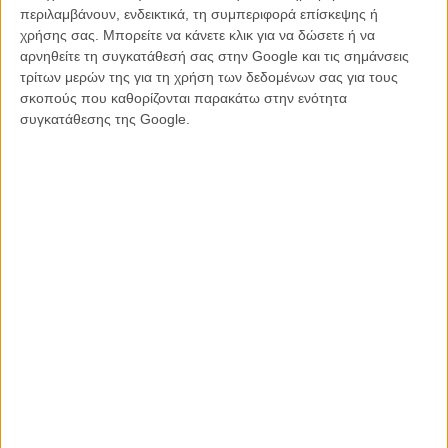
περιλαμβάνουν, ενδεικτικά, τη συμπεριφορά επίσκεψης ή
Αν και δεν έχουν αποκαλυφθεί ακόμη λεπτομέρειες για τη νέα
χρήσης σας. Μπορείτε να κάνετε κλικ για να δώσετε ή να
εκδοχή, οι πρώτες πληροφορίες αναφέρουν ότι ο Σνάιντερ επιδιώκει
αρνηθείτε τη συγκατάθεσή σας στην Google και τις σημάνσεις
μια πιο ωμή και ρεαλιστική προσέγγιση, βασισμένη σε φυσικά
τρίτων μερών της για τη χρήση των δεδομένων σας για τους
σκηνικά και πρακτικά εφέ, θυμίζοντας περισσότερο το ντεμπούτο
σκοπούς που καθορίζονται παρακάτω στην ενότητα
του με το «Dawn of the Dead» παρά τις μεταγενέστερες
συγκατάθεσης της Google.
υπερπαραγωγές του.
Το «Escape From New York» βρίσκεται εδώ και χρόνια στη λίστα
των πολυπόθητων remakes του Χόλιγουντ. Κατά καιρούς με το
σχέδιο είχαν συνδεθεί ονόματα όπως οι Ρόμπερτ Ροντρίγκεζ, Λι
Γουανέλ και Λεν Γουάιζμαν, χωρίς όμως κανένα από τα εγχειρήματα
να προχωρήσει.
Η εμπλοκή του Σνάιντερ και του ίδιου του Κάρπεντερ δίνει πλέον
νέα δυναμική σε ένα project που φιλοδοξεί να επανασυστήσει τον
Snake Plissken σε μια νέα γενιά θεατών, επαναφέροντας στη
μεγάλη οθόνη έναν από τους πιο επιδραστικούς κόσμους της
κινηματογραφικής επιστημονικής φαντασίας.