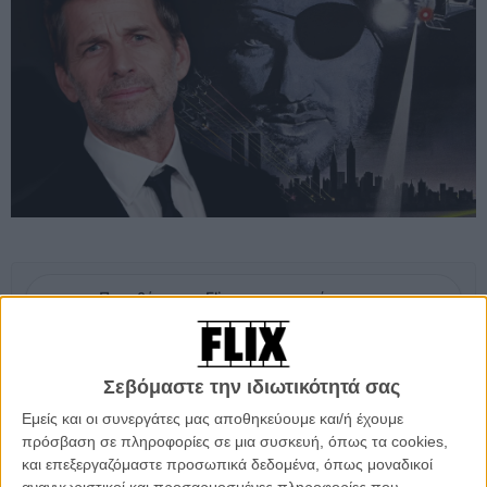
Προσθέστε το Flix στις προτιμήσεις σας στο
Google
Σεβόμαστε την ιδιωτικότητά σας
Μια απο τις σημαντικότερες ταινίες επιστημονικής φαντασίας της
δεκαετίας του '80, που πλέον έχει λάβει cult status, ετοιμάζεται να
Εμείς και οι συνεργάτες μας αποθηκεύουμε και/ή έχουμε
επιστρέψει στη μεγάλη οθόνη.
πρόσβαση σε πληροφορίες σε μια συσκευή, όπως τα cookies,
και επεξεργαζόμαστε προσωπικά δεδομένα, όπως μοναδικοί
Σύμφωνα με πληροφορίες του Hollywood Reporter, ο Ζακ Σνάιντερ