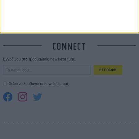
10 καυτές ταινίες (+ 5 δροσερές επανεκδόσεις) για τον Αύγουστο
01
ΑΥΓ
Spider-Man: Καινούργια Μέρα
30 ΜΑΡ
CONNECT
Εγγράψου στο εβδομαδιαίο newsletter μας.
ΕΓΓΡΑΦΗ
Θέλω να λαμβάνω τα newsletter σας.