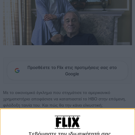
Προσθέστε το Flix στις προτιμήσεις σας στο
Google
Με το οικονομικό έγκλημα που στιγμάτισε το αμερικανικό
χρηματιστήριο αποφάσισε να καταπιαστεί το HBO στην επόμενη,
φιλόδοξη ταινία του. Και πώς θα την κάνει ελκυστική;
Χρησιμοποιώντας ως πρωταγωνιστικό ζευγάρι τον Ρόμπερτ Ντε
Νίρο και τη Μισέλ Φάιφερ, ελπίζουμε με μεγαλύτερη ευρηματικότητα
απ' ό,τι στην τελευταία τους συνάντηση στην οθόνη, στην
«Επικίνδυνη Οικογένεια» του Λικ Μπεσόν
πριν δυο χρόνια.
Σεβόμαστε την ιδιωτικότητά σας