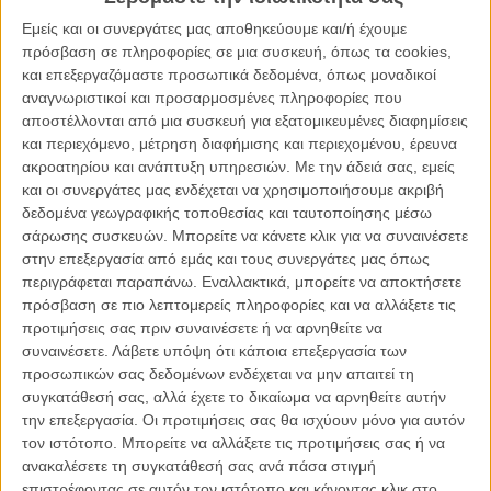
Εμείς και οι συνεργάτες μας αποθηκεύουμε και/ή έχουμε
Η ταινία παρουσιάζει την άνοδο και την πτώση του Μπέρνι Μάντοφ,
πρόσβαση σε πληροφορίες σε μια συσκευή, όπως τα cookies,
τέως Προέδρου του NASDAQ, ο οποίος πραγματοποίησε μια
και επεξεργαζόμαστε προσωπικά δεδομένα, όπως μοναδικοί
παροιμιώδη χρηματιστηριακή απάτη, εμπλέκοντας ολόκληρη την
αναγνωριστικοί και προσαρμοσμένες πληροφορίες που
οικογένειά του και, ταυτόχρονα, προδίδοντας την πίστη των
αποστέλλονται από μια συσκευή για εξατομικευμένες διαφημίσεις
Αμερικανών που θεωρούσαν το ζευγάρι του Μπέρνι και της Ρουθ
και περιεχόμενο, μέτρηση διαφήμισης και περιεχομένου, έρευνα
Μάντοφ ως την ενσάρκωση του ονείρου της επιτυχίας.
ακροατηρίου και ανάπτυξη υπηρεσιών.
Με την άδειά σας, εμείς
και οι συνεργάτες μας ενδέχεται να χρησιμοποιήσουμε ακριβή
Δείτε ακόμη: Ο Ρόμπερτ Ντε Νίρο ως μαθητευόμενος της Αν
δεδομένα γεωγραφικής τοποθεσίας και ταυτοποίησης μέσω
Χάθαγουεϊ στο νέο trailer του «The Intern»
σάρωσης συσκευών. Μπορείτε να κάνετε κλικ για να συναινέσετε
στην επεξεργασία από εμάς και τους συνεργάτες μας όπως
περιγράφεται παραπάνω. Εναλλακτικά, μπορείτε να αποκτήσετε
πρόσβαση σε πιο λεπτομερείς πληροφορίες και να αλλάξετε τις
προτιμήσεις σας πριν συναινέσετε ή να αρνηθείτε να
συναινέσετε.
Λάβετε υπόψη ότι κάποια επεξεργασία των
προσωπικών σας δεδομένων ενδέχεται να μην απαιτεί τη
συγκατάθεσή σας, αλλά έχετε το δικαίωμα να αρνηθείτε αυτήν
την επεξεργασία. Οι προτιμήσεις σας θα ισχύουν μόνο για αυτόν
τον ιστότοπο. Μπορείτε να αλλάξετε τις προτιμήσεις σας ή να
ανακαλέσετε τη συγκατάθεσή σας ανά πάσα στιγμή
επιστρέφοντας σε αυτόν τον ιστότοπο και κάνοντας κλικ στο