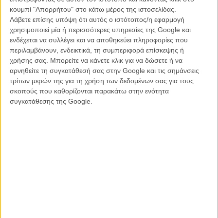
κουμπί "Απορρήτου" στο κάτω μέρος της ιστοσελίδας.
Λάβετε επίσης υπόψη ότι αυτός ο ιστότοπος/η εφαρμογή
χρησιμοποιεί μία ή περισσότερες υπηρεσίες της Google και
ενδέχεται να συλλέγει και να αποθηκεύει πληροφορίες που
Η ταινία έγεται «The Wizard of Lies», σκηνοθετεί ο Μπάρι Λέβινσον
περιλαμβάνουν, ενδεικτικά, τη συμπεριφορά επίσκεψης ή
και γυρίζεται αυτόν τον καιρό στη Νέα Υόρκη. Ο Ρόμπερτ Ντε Νίρο
χρήσης σας. Μπορείτε να κάνετε κλικ για να δώσετε ή να
κι η Μισέλ Φάιφερ κρατούν τους κεντρικούς ρόλους και το καστ
αρνηθείτε τη συγκατάθεσή σας στην Google και τις σημάνσεις
συμπληρώνουν οι Χανκ Αζάρια και Αλεσάντρο Νιβόλα. Το σενάριο
τρίτων μερών της για τη χρήση των δεδομένων σας για τους
βασίζεται στο ομότιτλο βιβλίο της Νταϊάνα Ενρίκες και στο «Truth
σκοπούς που καθορίζονται παρακάτω στην ενότητα
and Consequences» της Λόρι Σάντελ. Την ίδια στιγμή, το ABC
συγκατάθεσης της Google.
ετοιμάζει τη δική του τηλεταινία με το ίδιο θέμα, με τον τίτλο
«Madoff» και πρωταγωνιστές τον Ρίτσαρντ Ντρέιφους και την
Μπλάιδ Ντάνερ. Και οι δυο ταινίες θα είναι έτοιμες μέσα στο 2016,
με εκείνη του HBO να ετοιμάζεται για πιο φιλόδοξη, κινηματογραφική
πρεμιέρα. Δείτε παρακάτω την πρώτη φωτογραφία του ζεύγους που
κυκλοφόρησε.
Διαβάστε ακόμη
:
Memorabilia! Ο Ρόμπερτ Ντε Νίρο γίνεται 72!
Ο Ρόμπερτ Ντε Νίρο ως μαθητευόμενος της Αν Χάθαγουεϊ στο
νέο trailer του «The Intern»