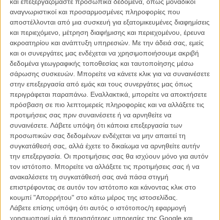
και επεξεργαζόμαστε προσωπικά δεδομένα, όπως μοναδικοί
πως ό,τι αξίζει πραγματικά, παίρνει και πολύ χρόνο».
αναγνωριστικοί και προσαρμοσμένες πληροφορίες που
αποστέλλονται από μια συσκευή για εξατομικευμένες διαφημίσεις
Διαβάστε ακόμη:
To «Κάν’ το όπως ο Μπέκαμ» επιστρέφει (;)
και περιεχόμενο, μέτρηση διαφήμισης και περιεχομένου, έρευνα
ακροατηρίου και ανάπτυξη υπηρεσιών.
Με την άδειά σας, εμείς
Οσον αφορά την επιλογή της για τον ρόλο της Βασίλισσας της ποπ,
και οι συνεργάτες μας ενδέχεται να χρησιμοποιήσουμε ακριβή
η ηθοποιός αποκάλυψε πως όλα ξεκίνησαν από το προσωπικό της
δεδομένα γεωγραφικής τοποθεσίας και ταυτοποίησης μέσω
πάθος για τη Madonna. «Είμαι μεγάλη θαυμάστριά της, μεγάλωσα
σάρωσης συσκευών. Μπορείτε να κάνετε κλικ για να συναινέσετε
ακούγοντας τη μουσική της. Ηξερα ότι ετοίμαζαν ταινία για τη ζωή
στην επεξεργασία από εμάς και τους συνεργάτες μας όπως
της, οπότε πήγα να περάσω από οντισιόν. Ηθελα να δω αν μπορώ
περιγράφεται παραπάνω. Εναλλακτικά, μπορείτε να αποκτήσετε
να το κάνω», εξήγησε. Ακόμη, παραδέχτηκε πως δεν είχε
πρόσβαση σε πιο λεπτομερείς πληροφορίες και να αλλάξετε τις
προηγούμενη εμπειρία στον χορό, γι’ αυτό και έπρεπε να δουλέψει
προτιμήσεις σας πριν συναινέσετε ή να αρνηθείτε να
εντατικά, προκειμένου να πείσει την ίδια τη Madonna, ότι μπορεί όχι
συναινέσετε.
Λάβετε υπόψη ότι κάποια επεξεργασία των
μόνο να χορέψει, αλλά και να τραγουδήσει δίπλα της. «Ημουν πολύ
προσωπικών σας δεδομένων ενδέχεται να μην απαιτεί τη
αγχωμένη, αλλά συνεχώς έλεγα στον εαυτό μου: ‘Τι θα έκανε η
συγκατάθεσή σας, αλλά έχετε το δικαίωμα να αρνηθείτε αυτήν
Madonna;’ Η απάντηση ήταν: Θα έμπαινε στο δωμάτιο και θα σε
την επεξεργασία. Οι προτιμήσεις σας θα ισχύουν μόνο για αυτόν
έπειθε ότι της αξίζει να είναι εκεί. Αυτό έκανα κι εγώ», πρόσθεσε.
τον ιστότοπο. Μπορείτε να αλλάξετε τις προτιμήσεις σας ή να
ανακαλέσετε τη συγκατάθεσή σας ανά πάσα στιγμή
επιστρέφοντας σε αυτόν τον ιστότοπο και κάνοντας κλικ στο
κουμπί "Απορρήτου" στο κάτω μέρος της ιστοσελίδας.
Λάβετε επίσης υπόψη ότι αυτός ο ιστότοπος/η εφαρμογή
χρησιμοποιεί μία ή περισσότερες υπηρεσίες της Google και