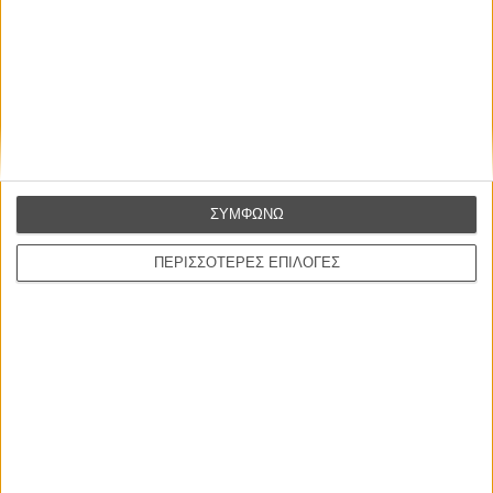
Η επιτυχία είναι υπερτιμημένη. Δεν σε κάνει
καλύτερο, δεν σε πάει πουθενά η επιτυχία. Είναι
απλώς ένα ωραίο, ανεβαστικό, επιφανειακό
συναίσθημα.»
ΣΥΜΦΩΝΩ
Βιμ Βέντερς
Συνέντευξη
ΠΕΡΙΣΣΟΤΕΡΕΣ ΕΠΙΛΟΓΕΣ
ΝΕΕΣ ΤΑΙΝΙΕΣ
Ο Παραχαράκτης
L’ Affaire Bojarski (The Moneymaker)
του Ζαν-Πολ Σαλομέ
Γνήσιο Αντίγραφο
Certified Copy (Copie Conforme)
του Αμπάς Κιαροστάμι