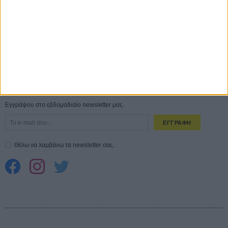
σεξουαλική επίθεση»
30 ΙΟΥΛ
10 καυτές ταινίες (+ 5 δροσερές επανεκδόσεις) για τον Αύγουστο
01
ΑΥΓ
Spider-Man: Καινούργια Μέρα
30 ΜΑΡ
CONNECT
Εγγράψου στο εβδομαδιαίο newsletter μας.
ΕΓΓΡΑΦΗ
Θέλω να λαμβάνω τα newsletter σας.