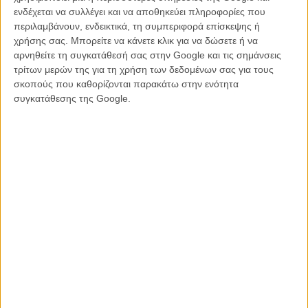
ενδέχεται να συλλέγει και να αποθηκεύει πληροφορίες που
περιλαμβάνουν, ενδεικτικά, τη συμπεριφορά επίσκεψης ή
χρήσης σας. Μπορείτε να κάνετε κλικ για να δώσετε ή να
αρνηθείτε τη συγκατάθεσή σας στην Google και τις σημάνσεις
τρίτων μερών της για τη χρήση των δεδομένων σας για τους
σκοπούς που καθορίζονται παρακάτω στην ενότητα
συγκατάθεσης της Google.
Το βιογραφικό πρότζεκτ, το οποίο επρόκειτο να σκηνοθετήσει η ίδια
η ποπ σταρ,
σταμάτησε την παραγωγή του το 2023
. Ωστόσο, με το
τέλος του «Celebration Tour», η ίδια δήλωσε το 2024 πως σκοπεύει
να επιστρέψει στη συγγραφή του σεναρίου, αφήνοντας να εννοηθεί
ότι το εγχείρημα θα συνεχιστεί, παρά το διάλειμμα που μεσολάβησε.
Παράλληλα, η Madonna φαίνεται να διερευνά νέα δημιουργικά
μονοπάτια, καθώς έχει ήδη ξεκινήσει τη συνεργασία της με τον
σκηνοθέτη και παραγωγό Σον Λέβι στο πλαίσιο της δημιουργίας
μίας μίνι σειράς σε παραγωγή του Netflix, η οποία βρίσκεται ακόμη
σε πρώιμο στάδιο ανάπτυξης.
Βρείτε ολόκληρο το επεισόδιο του «SmartLess» με καλεσμένη