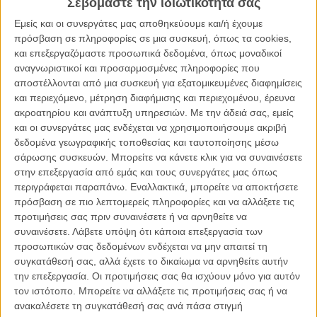
Σεβόμαστε την ιδιωτικότητά σας
Εμείς και οι συνεργάτες μας αποθηκεύουμε και/ή έχουμε
Η Πόρτμαν υποδύεται στην ταινία μια διάσημη ποπ σταρ, κι ως εκ
πρόσβαση σε πληροφορίες σε μια συσκευή, όπως τα cookies,
τούτου είναι αναμενόμενο η μουσική να παίζει ιδιαίτερα σημαντικό
και επεξεργαζόμαστε προσωπικά δεδομένα, όπως μοναδικοί
ρόλο στο φιλμ. Δεν είναι τυχαίο, λοιπόν, που ο σκηνοθέτης Μπρέιντι
αναγνωριστικοί και προσαρμοσμένες πληροφορίες που
Κορμπέτ απευθύνθηκε στον Σκοτ Γουόκερ (ο οποίος είχε γράψει τη
αποστέλλονται από μια συσκευή για εξατομικευμένες διαφημίσεις
μουσική και για το σκηνοθετικό ντεμπούτο του Κορμπέτ,
«The
και περιεχόμενο, μέτρηση διαφήμισης και περιεχομένου, έρευνα
Childhood of a Leader
») για να συνθέσει το σάουντρακ της ταινίας
ακροατηρίου και ανάπτυξη υπηρεσιών.
Με την άδειά σας, εμείς
και στη Sia για να γράψει τα τραγούδια που ερμηνεύει ο χαρακτήρας
και οι συνεργάτες μας ενδέχεται να χρησιμοποιήσουμε ακριβή
της Νάταλι Πόρτμαν.
δεδομένα γεωγραφικής τοποθεσίας και ταυτοποίησης μέσω
σάρωσης συσκευών. Μπορείτε να κάνετε κλικ για να συναινέσετε
Διαβάστε ακόμη:
Flix Best of 2018: Η κινηματογραφική χρονιά
στην επεξεργασία από εμάς και τους συνεργάτες μας όπως
σε 10 τραγούδια
περιγράφεται παραπάνω. Εναλλακτικά, μπορείτε να αποκτήσετε
πρόσβαση σε πιο λεπτομερείς πληροφορίες και να αλλάξετε τις
προτιμήσεις σας πριν συναινέσετε ή να αρνηθείτε να
συναινέσετε.
Λάβετε υπόψη ότι κάποια επεξεργασία των
προσωπικών σας δεδομένων ενδέχεται να μην απαιτεί τη
συγκατάθεσή σας, αλλά έχετε το δικαίωμα να αρνηθείτε αυτήν
την επεξεργασία. Οι προτιμήσεις σας θα ισχύουν μόνο για αυτόν
τον ιστότοπο. Μπορείτε να αλλάξετε τις προτιμήσεις σας ή να
ανακαλέσετε τη συγκατάθεσή σας ανά πάσα στιγμή