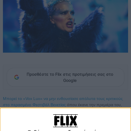
Προσθέστε το Flix στις προτιμήσεις σας στο
Google
Μπορεί το «Vox Lux» να μην ενθουσίασε απόλυτα τους κριτικούς
στο περασμένο Φεστιβάλ Βενετίας
όπου έκανε την πρεμιέρα του,
ωστόσο κανείς δεν μπορεί να αρνηθεί ότι πρόκειται για ένα
ενδιαφέρον πείραμα, πόσο μάλλον όταν συνοδεύεται κι από μια
ακόμα εξαιρετική ερμηνεία από την πρωταγωνίστρια Νάταλι
Πόρτμαν.