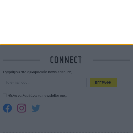
Ο Τζάρεντ Λέτο αρνείται τις καταγγελίες: «Δεν έχω διαπράξει ποτέ
σεξουαλική επίθεση»
30 ΙΟΥΛ
10 καυτές ταινίες (+ 5 δροσερές επανεκδόσεις) για τον Αύγουστο
01
ΑΥΓ
Spider-Man: Καινούργια Μέρα
30 ΜΑΡ
CONNECT
Εγγράψου στο εβδομαδιαίο newsletter μας.
ΕΓΓΡΑΦΗ
Θέλω να λαμβάνω τα newsletter σας.