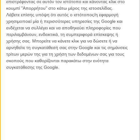
επιστρέφοντας σε αυτόν τον ιστότοπο και κάνοντας κλικ στο
κουμπί "Απορρήτου" στο κάτω μέρος της ιστοσελίδας.
Λάβετε επίσης υπόψη ότι αυτός ο ιστότοπος/η εφαρμογή
χρησιμοποιεί μία ή περισσότερες υπηρεσίες της Google και
ενδέχεται να συλλέγει και να αποθηκεύει πληροφορίες που
περιλαμβάνουν, ενδεικτικά, τη συμπεριφορά επίσκεψης ή
χρήσης σας. Μπορείτε να κάνετε κλικ για να δώσετε ή να
Το αποτέλεσμα έχει σίγουρα ενδιαφέρον, και όχι μονάχα για τους
αρνηθείτε τη συγκατάθεσή σας στην Google και τις σημάνσεις
θαυμαστές των δύο μουσικών, και ακούγεται κι ανεξάρτητα από το
τρίτων μερών της για τη χρήση των δεδομένων σας για τους
φιλμ. Το άλμπουμ με τη μουσική της ταινίας κυκλοφόρησε στις 14
σκοπούς που καθορίζονται παρακάτω στην ενότητα
Δεκεμβρίου, αλλά είναι πλέον διαθέσιμο και online για streaming.
συγκατάθεσης της Google.
Μπορείτε να το ακούσετε ολόκληρο παρακάτω.