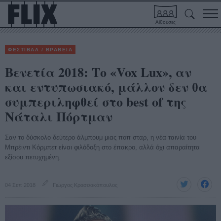
Αίθουσες
ΦΕΣΤΙΒΑΛ / ΒΡΑΒΕΙΑ
Βενετία 2018: Το «Vox Lux», αν
και εντυπωσιακό, μάλλον δεν θα
συμπεριληφθεί στο best of της
Νάταλι Πόρτμαν
Σαν το δύσκολο δεύτερο άλμπουμ μιας ποπ σταρ, η νέα ταινία του
Μπρέιντι Κόρμπετ είναι φιλόδοξη στο έπακρο, αλλά όχι απαραίτητα
εξίσου πετυχημένη.
04 Σεπ 2018
Γιώργος Κρασσακόπουλος