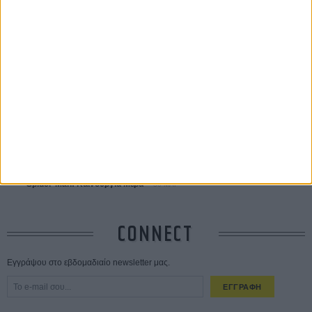
ΔΙΑΒΑΣΜΕΝΑ
Οδύσσεια
01 ΙΟΥΛ
Save the Date! Δείτε πρώτοι το «Σεξ και Αίμα στο Καμπ Μίασμα»!
05
ΑΥΓ
Ο Τζάρεντ Λέτο αρνείται τις καταγγελίες: «Δεν έχω διαπράξει ποτέ
σεξουαλική επίθεση»
30 ΙΟΥΛ
10 καυτές ταινίες (+ 5 δροσερές επανεκδόσεις) για τον Αύγουστο
01
ΑΥΓ
Spider-Man: Καινούργια Μέρα
30 ΜΑΡ
CONNECT
Εγγράψου στο εβδομαδιαίο newsletter μας.
ΕΓΓΡΑΦΗ