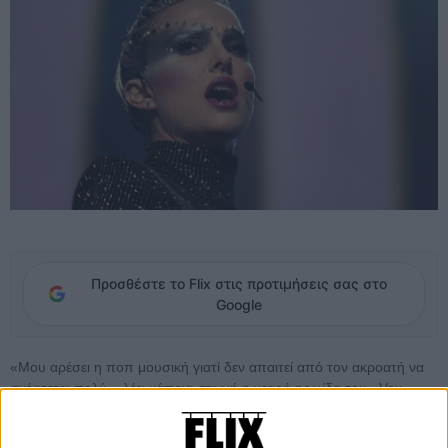
Προσθέστε το Flix στις προτιμήσεις σας στο
Google
«Μου αρέσει η ποπ μουσική γιατί δεν απαιτεί από τον ακροατή να
σκέφτεται πολύ», λέει κάποια στιγμή η νεαρή ηρωίδα του «Vox
Lux», Σελέστ, η οποία βρίσκεται στην αρχή μιας τραγουδιστικής
καριέρας που θα την μεταμορφώσει μέσα στα χρόνια σε μια αληθινή