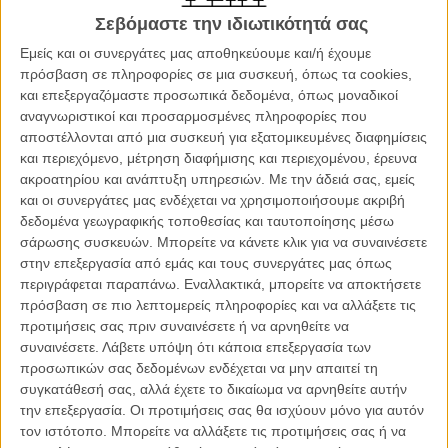
ντίβα, στα όρια μιας «καινούριας θρησκείας». Ομως αντίθετα με την
Σεβόμαστε την ιδιωτικότητά σας
Σελέστ, η ταινία του
Μπρέιντι Κόρμπετ
θέλει να κάνει τον θεατή της
να σκεφτεί βαθιά και πολύ, πάνω σε μια σειρά από θεματικές που
Εμείς και οι συνεργάτες μας αποθηκεύουμε και/ή έχουμε
καλύπτουν τα πάντα από την pop εικονογραφία μέχρι τις σύγχρονες
πρόσβαση σε πληροφορίες σε μια συσκευή, όπως τα cookies,
εκφάνσεις της βίας, την λατρεία της φήμης και το αντίτιμο της, την
και επεξεργαζόμαστε προσωπικά δεδομένα, όπως μοναδικοί
δύσκολη διαχείριση των ψυχολογικών τραυμάτων, τον τρόπο που
αναγνωριστικοί και προσαρμοσμένες πληροφορίες που
ακόμη και οι πιο ανιδιοτελείς σχέσεις μπορούν να γίνουν τοξικές.
αποστέλλονται από μια συσκευή για εξατομικευμένες διαφημίσεις
και περιεχόμενο, μέτρηση διαφήμισης και περιεχομένου, έρευνα
Η ομάδα του Flix βρίσκεται στη Βενετία και θα μεταφέρει
ακροατηρίου και ανάπτυξη υπηρεσιών.
Με την άδειά σας, εμείς
συνεχώς όλα όσα συμβαίνουν μέσα και έξω από τις σκοτεινές
και οι συνεργάτες μας ενδέχεται να χρησιμοποιήσουμε ακριβή
αίθουσες. Κάντε κλικ στο στο ειδικα αφιερωμένο στο Φεστιβάλ
δεδομένα γεωγραφικής τοποθεσίας και ταυτοποίησης μέσω
τμήμα του για να δείτε όλα τα τελευταία νέα, ανταποκρίσεις,
σάρωσης συσκευών. Μπορείτε να κάνετε κλικ για να συναινέσετε
κριτικές και τα στιγμιότυπα που ξεχωρίζουν.
στην επεξεργασία από εμάς και τους συνεργάτες μας όπως
περιγράφεται παραπάνω. Εναλλακτικά, μπορείτε να αποκτήσετε
Το φιλμ ξεκινά με την αφήγηση του Γουίλεμ Νταφόε που μας
πρόσβαση σε πιο λεπτομερείς πληροφορίες και να αλλάξετε τις
συστηνει την Σελέστ στην παιδική της ηλικία και πριν ακόμη συμβεί
προτιμήσεις σας πριν συναινέσετε ή να αρνηθείτε να
το γεγονός που θα την μεταμορφώσει σε διασημότητα. Η νεαρή
συναινέσετε.
Λάβετε υπόψη ότι κάποια επεξεργασία των
μαθήτρια, θα είναι μια από τις ελάχιστες επιζώσες των μαζικών
προσωπικών σας δεδομένων ενδέχεται να μην απαιτεί τη
δολοφονιών από έναν οπλισμένο συμμαθητή της στο σχολείο, κι
συγκατάθεσή σας, αλλά έχετε το δικαίωμα να αρνηθείτε αυτήν
όταν σε μια εκδήλωση στην μνήμη των θυμάτων θα τραγουδήσει
την επεξεργασία. Οι προτιμήσεις σας θα ισχύουν μόνο για αυτόν
ένα τραγούδι που έγραψε μαζί με την αδελφή της, ολόκληρη η
τον ιστότοπο. Μπορείτε να αλλάξετε τις προτιμήσεις σας ή να
Αμερική θα συγκινηθεί.